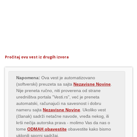
Pročitaj ovu vest iz drugih izvora
Napomena:
Ova vest je automatizovano
(softverski) preuzeta sa sajta
Nezavisne Novine
.
Nije preneta ručno, niti proverena od strane
uredništva portala "Vesti.rs", već je preneta
automatski, računajući na savesnost i dobru
nameru sajta
Nezavisne Novine
. Ukoliko vest
(članak) sadrži netačne navode, vređa nekog, ili
krši nečija autorska prava - molimo Vas da nas o
tome
ODMAH obavestite
obavestite kako bismo
uklonili sporni sadržaj.