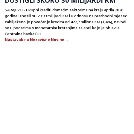
SARAJEVO - Ukupni krediti domaćim sektorima na kraju aprila 2026.
godine iznosili su 29,99 milijardi KM i u odnosu na prethodni mjesec
zabilježeno je povećanje kredita od 422,7 miliona KM (1,4%), navodi
se u podacima o monetarnim kretanjima za april koje je objavila
Centralna banka BiH.
Nastavak na Nezavisne Novine...