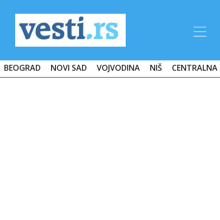
BEOGRAD
NOVI SAD
VOJVODINA
NIŠ
CENTRALNA 