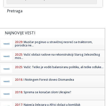
Pretraga
NAJNOVIJE VESTI
20:29:
Muzičar poginuo u stravičnoj nesreći sa traktorom,
porodica ne...
20:25:
Vučić obilazi radove na rekonstrukciji Starog železničkog
mos...
20:25:
Vučić: Teško je voditi balansiranu politiku, ali teške odluke...
20:18:
I Notingem Forest doveo Diomandea
20:18:
Sprema se konačan slom Ukrajine?
20:17:
Najveća železara u Africi dolazi u komšiluk