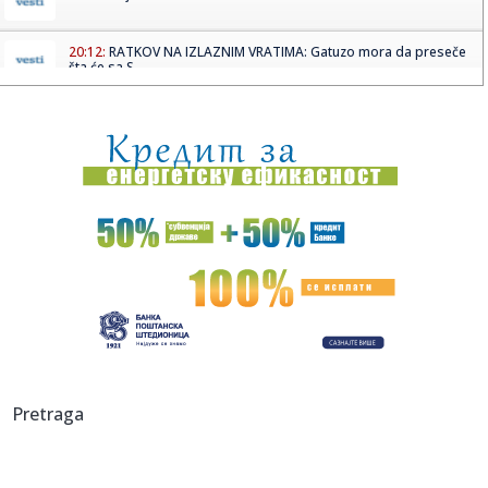
20:12:
RATKOV NA IZLAZNIM VRATIMA: Gatuzo mora da preseče
šta će sa S...
20:09:
Vučić: Zbog dronova ćemo biti vojna sila
20:08:
Učesnik Mundijala stigao u River Plejt
20:06:
Srbija u borbi za finale!
20:03:
Jajima na Kurtija u skupštini: Nova epizoda kosovske
političke ...
20:01:
Zara Home donosi najlepšu kolekciju za opuštenu letnju
trpezu
19:59:
Milioner čuva menstrualnu krv svoje devojke u zamrzivaču:
Pretraga
"Vred...
19:58:
Vozači kamiona sa Zapadnog Balkana i dalje na ledu:
Evropska kom...