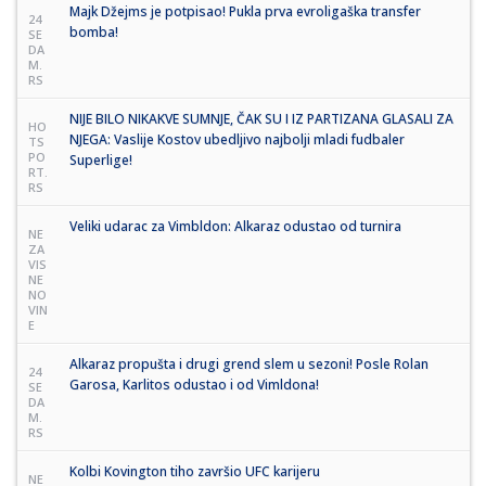
Majk Džejms je potpisao! Pukla prva evroligaška transfer
24
bomba!
SE
DA
M.
RS
NIJE BILO NIKAKVE SUMNJE, ČAK SU I IZ PARTIZANA GLASALI ZA
HO
NJEGA: Vaslije Kostov ubedljivo najbolji mladi fudbaler
TS
PO
Superlige!
RT.
RS
Veliki udarac za Vimbldon: Alkaraz odustao od turnira
NE
ZA
VIS
NE
NO
VIN
E
Alkaraz propušta i drugi grend slem u sezoni! Posle Rolan
24
Garosa, Karlitos odustao i od Vimldona!
SE
DA
M.
RS
Kolbi Kovington tiho završio UFC karijeru
NE