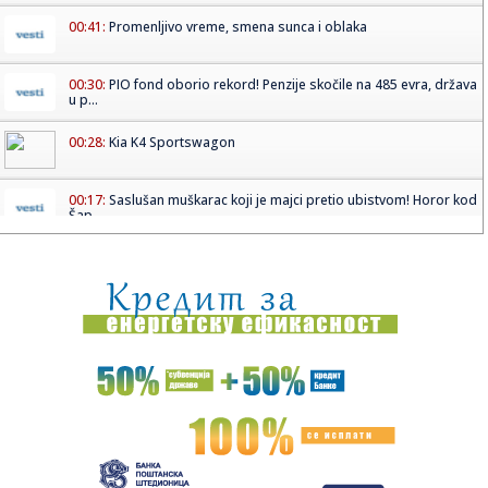
00:41:
Promenljivo vreme, smena sunca i oblaka
00:30:
PIO fond oborio rekord! Penzije skočile na 485 evra, država
u p...
00:28:
Kia K4 Sportswagon
00:17:
Saslušan muškarac koji je majci pretio ubistvom! Horor kod
Šap...
23:55:
Ludnica za Ekspo 2027! Više od 5.000 ljudi pohrlilo da bude
deo ...
23:51:
Bratina: Kineska kultura predstavlja važan most saradnje i
povez...
23:48:
DŽABARI SVE OZBILJNIJI U DRESU HUVENTUDA: Peti Mils
odigrao neve...
23:43:
Jevtić: Hapšenja u Gračanici presedan i pokušaj Kurtija da
po...