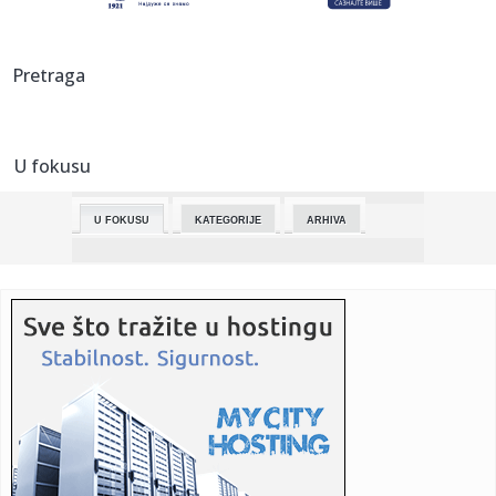
23:42:
Selena ruši Diznijev imidž? Sprema film od četiri sata pun
eks...
23:42:
Emeri doktorirao Ligu Evrope: Aston Vila sa 3:0 razbila
Pretraga
Frajburg
23:42:
Prevarant iz BiH optužio sud da mu je “uništio život”
U fokusu
23:42:
Jednostavna tehnika naučnika s Harvarda usporava puls i
snižava...
U FOKUSU
KATEGORIJE
ARHIVA
23:42:
Jagode će biti duplo krupnije: U maju im dodajte jedan
sastojak
23:42:
Narodna skupština RS usvojila izmjene Zakona o pravima
boraca
23:42:
Najveće banke Bliskog istoka i Afrike: Gigant iz Emirata
prestig...
23:42:
Brutalni kineski rat cenama se preselio u Evropu
23:40:
Zukorlić pokrenuo novi talas političke komunikacije: Sat i
po o...