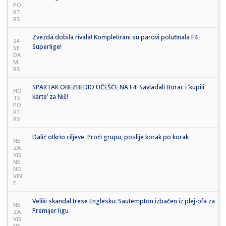
PO
RT.
RS
Zvezda dobila rivala! Kompletirani su parovi polufinala F4
24
Superlige!
SE
DA
M.
RS
SPARTAK OBEZBEDIO UČEŠĆE NA F4: Savladali Borac i ‘kupili
HO
karte’ za Niš!
TS
PO
RT.
RS
Dalić otkrio ciljeve: Proći grupu, poslije korak po korak
NE
ZA
VIS
NE
NO
VIN
E
Veliki skandal trese Englesku: Sautempton izbačen iz plej-ofa za
NE
Premijer ligu
ZA
VIS
NE