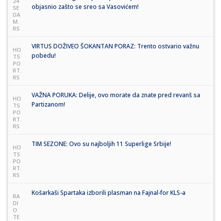
24
objasnio zašto se sreo sa Vasovićem!
SE
DA
M.
RS
VIRTUS DOŽIVEO ŠOKANTAN PORAZ: Trento ostvario važnu
HO
pobedu!
TS
PO
RT.
RS
VAŽNA PORUKA: Delije, ovo morate da znate pred revanš sa
HO
Partizanom!
TS
PO
RT.
RS
TIM SEZONE: Ovo su najboljih 11 Superlige Srbije!
HO
TS
PO
RT.
RS
Košarkaši Spartaka izborili plasman na Fajnal-for KLS-a
RA
DI
O
TE