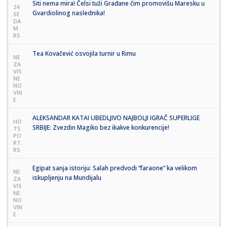
Siti nema mira! Čelsi tuži Građane čim promovišu Maresku u
24
Gvardiolinog naslednika!
SE
DA
M.
RS
Tea Kovačević osvojila turnir u Rimu
NE
ZA
VIS
NE
NO
VIN
E
ALEKSANDAR KATAI UBEDLJIVO NAJBOLJI IGRAČ SUPERLIGE
HO
SRBIJE: Zvezdin Magiko bez ikakve konkurencije!
TS
PO
RT.
RS
Egipat sanja istoriju: Salah predvodi “faraone” ka velikom
NE
iskupljenju na Mundijalu
ZA
VIS
NE
NO
VIN
E