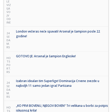
LE
VIZ
IJA
VO
JV
OD
INE
London večeras neće spavati! Arsenal je šampion posle 22
24
godine!
SE
DA
M.
RS
GOTOVO JE: Arsenal je šampion Engleske!
HO
TS
PO
RT.
RS
Izabran idealan tim Superlige! Dominacija Crvene zvezde u
24
najboljh 11 samo jedan igrač Partizana
SE
DA
M.
RS
„KO PRVI BOVENU, NJEGOV BOVEN“ Tri velikana u borbi za potpis
HO
iskusnog krila!
TS