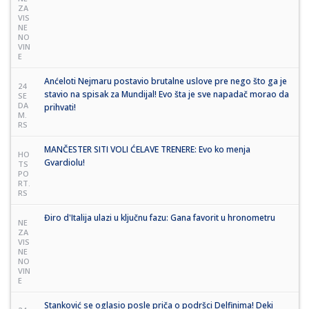
ZA
VIS
NE
NO
VIN
E
Anćeloti Nejmaru postavio brutalne uslove pre nego što ga je
24
stavio na spisak za Mundijal! Evo šta je sve napadač morao da
SE
DA
prihvati!
M.
RS
MANČESTER SITI VOLI ĆELAVE TRENERE: Evo ko menja
HO
Gvardiolu!
TS
PO
RT.
RS
Điro d'Italija ulazi u ključnu fazu: Gana favorit u hronometru
NE
ZA
VIS
NE
NO
VIN
E
Stanković se oglasio posle priča o podršci Delfinima! Deki