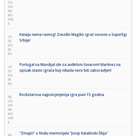
ZA
VIS
NE
NO
VIN
E
Kataiju nema ravnog! Zvezdin Magiko igrač sezone u Superligi
24
Srbije!
SE
DA
M.
RS
Portugal na Mundijal ide sa anđelom čuvarom! Martinez na
24
spisak stavio igrača koji nikada neće biti zaboravljen!
SE
DA
M.
RS
Rockstarova najpotcjenjenija igra puni 15 godina
NE
ZA
VIS
NE
NO
VIN
E
"Zmajići" u finalu memorijala "Josip Katalinski-Škija"
NE