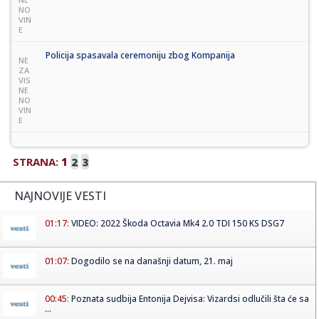
NO
VIN
E
Policija spasavala ceremoniju zbog Kompanija
NE
ZA
VIS
NE
NO
VIN
E
STRANA:
1
2
3
NAJNOVIJE VESTI
01:17:
VIDEO: 2022 Škoda Octavia Mk4 2.0 TDI 150 KS DSG7
01:07:
Dogodilo se na današnji datum, 21. maj
00:45:
Poznata sudbija Entonija Dejvisa: Vizardsi odlučili šta će sa
...