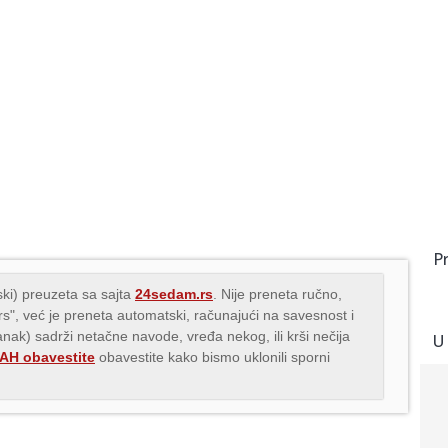
P
ki) preuzeta sa sajta
24sedam.rs
. Nije preneta ručno,
.rs", već je preneta automatski, računajući na savesnost i
lanak) sadrži netačne navode, vređa nekog, ili krši nečija
U
H obavestite
obavestite kako bismo uklonili sporni