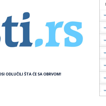
DSI ODLUČILI ŠTA ĆE SA OBRVOM!