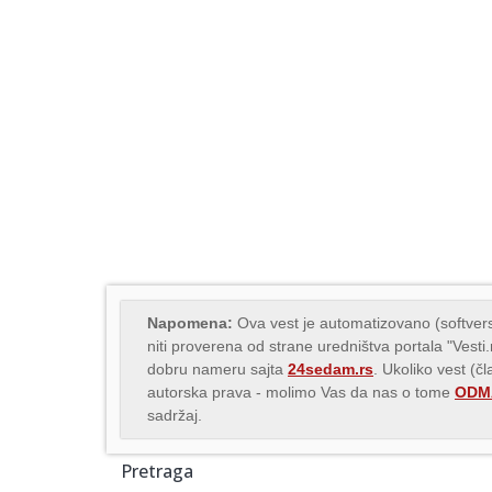
Napomena:
Ova vest je automatizovano (softvers
niti proverena od strane uredništva portala "Vesti
dobru nameru sajta
24sedam.rs
. Ukoliko vest (č
autorska prava - molimo Vas da nas o tome
ODMA
sadržaj.
Pretraga