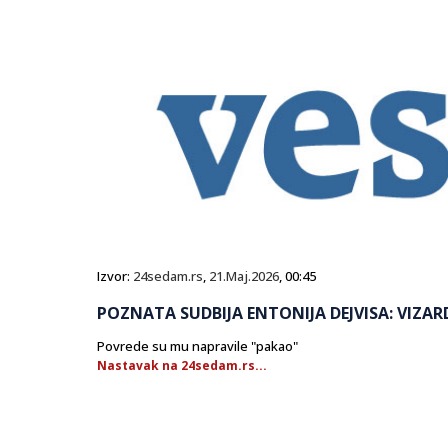
Izvor:
24sedam.rs
,
21.Maj.2026
, 00:45
POZNATA SUDBIJA ENTONIJA DEJVISA: VIZAR
Povrede su mu napravile "pakao"
Nastavak na 24sedam.rs...