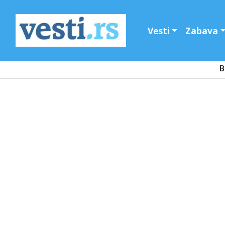
Vesti
Zabava
B