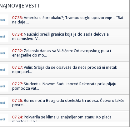
NAJNOVIJE VESTI
07:35:
Amerika u ćorsokaku?; Trampu stiglo upozorenje – "Rat
ne daje ...
07:34:
Naučnici prešli granicu koja je do sada delovala
nezamislivo: V...
07:32:
Zelenski danas sa Vučićem: Od evropskog puta i
energetike do mo...
07:27:
Vulin: Srbija da se obaveže da neće prodati ni metak
neprijatel...
07:27:
Studenti u Novom Sadu ispred Rektorata prikupljaju
pomoć za vat...
07:26:
Burnu noć u Beogradu obeležila tri udesa: Četvoro lakše
povre...
07:24:
Pokvarila se klima u iznajmljenom stanu: Ko plaća
majstora, a ka...
07:22:
Vrućina ne popušta: Srbija sledeće nedelje na udaru
temperatur...