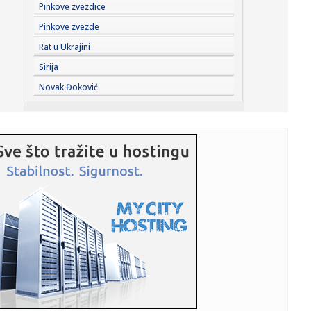
07:02:
Audi je u poslednjem trenutku odustao od kontroverznih
Pinkove zvezdice
ručki na ...
Pinkove zvezde
07:00:
Barselona otkazala meč, dobro se zna zbog čega (FOTO)
Rat u Ukrajini
Sirija
07:00:
Američko-iranski rat i “slabosti” nosača aviona
Novak Đoković
06:50:
BROJ PO BROJ: Samo polako
06:37:
Vreli dani tek stižu: Danas do 36 stepeni, a naredne
nedelje pak...
05:53:
Letnji program Grada Pančeva na Platou Kulturnog centra
Pančeva
05:05:
Рецепт дана: Права летња торта
03:11:
Preminuo menadžer Smashing Pumpkins i Morrisseya
Peter Katsis
01:40:
Veliko priznanje za automobil iz Srbije: Fiat Grande Panda
iz Kra...