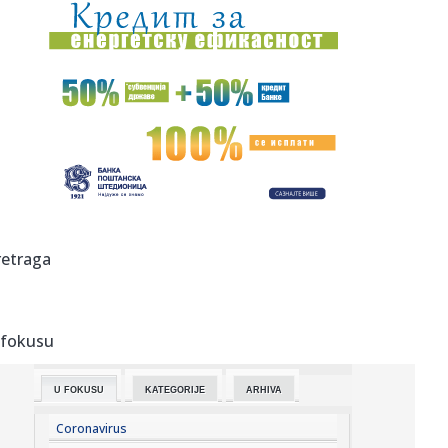
07:22:
Cirkus se nastavlja: UEFA isplatila bivšu ljubavnicu Đanija
Inf...
07:15:
Policija prijavila učenike iz Mrkonjić Grada Tužilaštvu u
Ban...
07:15:
Već počelo bildovanje nacionalnih mišića pred izbore
2026.
07:13:
Kolumbija dobila novog predsednika: Inauguracija uz
11.000 vojnik...
07:12:
Požar uništio prostorije i dokumentaciju ekološkog
retraga
udruženja ...
07:09:
Susret Vučića i Zelenskog: Ovo je program posete, evo
šta će ...
 fokusu
07:05:
Други августовски викенд стиже у ...
U FOKUSU
KATEGORIJE
ARHIVA
07:06:
Nizak vodostaj Dunava kod Budimpešte otkrio ostatke
nemačkih vo...
Coronavirus