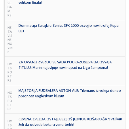
velikom finalu!
SE
DA
M.
RS
Dominacija Sarajki u Zenici: SFK 2000 osvojio novi trofej Kupa
NE
BiH
ZA
VIS
NE
NO
VIN
E
ZA CRVENU ZVEZDU SE SADA PODRAZUMEVA DA OSVAJA
HO
TITULU: Marin najavljuje novi napad na Ligu šampiona!
TS
PO
RT.
RS
MAJSTORIJA FUDBALERA ASTON VILE: Tilemans iz voleja doneo
HO
prednost engleskom klubu!
TS
PO
RT.
RS
CRVENA ZVEZDA OSTAJE BEZ JOŠ JEDNOG KOŠARKAŠA?! Velikan
HO
želi da odvede beka crveno-belih!
TS