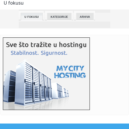
U fokusu
23:15:
“Ženski Brajan Džonson”: Djevojka porijeklom iz BiH ulazi
u...
U FOKUSU
KATEGORIJE
ARHIVA
23:15:
Putin pokazao nuklearne snage i poslao poruku Zapadu
23:15:
Hrvatska uvodi doživotni zatvor?
23:15:
Bjegunac iz Doboja postao ruski vojnik: Istraživanje otkriva
det...
23:15:
Preokret Sarajeva u Mostaru, remi na "Grbavici"
23:15:
Mladi Banjalučanin debituje za Zvezdu
23:15:
Medresa “Gazi Isa-beg” ispratila novu generaciju
maturanata: ...
23:15:
Evropska komisija snizila prognoze slovenačkog rasta
23:13:
Izglasan Aneks ugovora o gasifikaciji