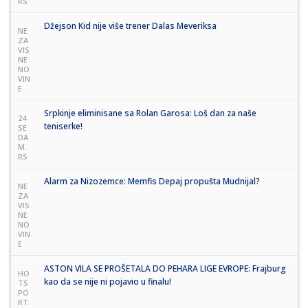
RS
Džejson Kid nije više trener Dalas Meveriksa
NE
ZA
VIS
NE
NO
VIN
E
Srpkinje eliminisane sa Rolan Garosa: Loš dan za naše
24
teniserke!
SE
DA
M.
RS
Alarm za Nizozemce: Memfis Depaj propušta Mudnijal?
NE
ZA
VIS
NE
NO
VIN
E
ASTON VILA SE PROŠETALA DO PEHARA LIGE EVROPE: Frajburg
HO
kao da se nije ni pojavio u finalu!
TS
PO
RT.