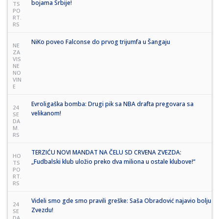
bojama Srbije!
TS
PO
RT.
RS
NiKo poveo Falconse do prvog trijumfa u Šangaju
NE
ZA
VIS
NE
NO
VIN
E
Evroligaška bomba: Drugi pik sa NBA drafta pregovara sa
24
velikanom!
SE
DA
M.
RS
TERZIĆU NOVI MANDAT NA ČELU SD CRVENA ZVEZDA:
HO
„Fudbalski klub uložio preko dva miliona u ostale klubove!“
TS
PO
RT.
RS
Videli smo gde smo pravili greške: Saša Obradović najavio bolju
24
Zvezdu!
SE
DA