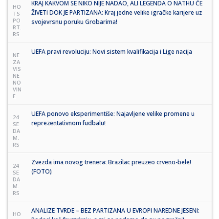
KRAJ KAKVOM SE NIKO NIJE NADAO, ALI LEGENDA O NATHU ĆE
HO
ŽIVETI DOK JE PARTIZANA: Kraj jedne velike igračke karijere uz
TS
PO
svojevrsnu poruku Grobarima!
RT.
RS
UEFA pravi revoluciju: Novi sistem kvalifikacija i Lige nacija
NE
ZA
VIS
NE
NO
VIN
E
UEFA ponovo eksperimentiše: Najavljene velike promene u
24
reprezentativnom fudbalu!
SE
DA
M.
RS
Zvezda ima novog trenera: Brazilac preuzeo crveno-bele!
24
(FOTO)
SE
DA
M.
RS
ANALIZE TVRDE – BEZ PARTIZANA U EVROPI NAREDNE JESENI:
HO