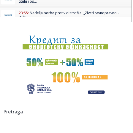
titulu i os...
23:55:
Nedelja borbe protiv distrofije: „Živeti ravnopravno –
inklu...
23:39:
Otvorena izložba “Tolerancija” u Leskovcu
23:37:
KODIJEV UGAO: Zvezdin plej govorio o tome kako je
sezona krenula ...
23:36:
OJT Vladičin Han: Po okončanju istrage biće utvrđene
činjeni...
23:33:
„Ustavobranitelji“ pred Prekršajnim sudom u Bujanovcu: Da
li...
23:21:
Gasifikacija: Potpisan aneks 1 Ugovora o poslovno-
tehničkoj sara...
23:16:
„IZBUGILI SMO LEGENDARNOG TRENERA: Karlik posle
Pretraga
pobede nad Zvez...
23:16:
Najavljena dva nova Maseratija