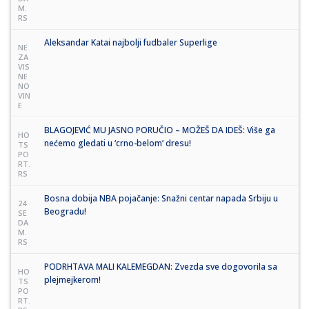
M.
RS
Aleksandar Katai najbolji fudbaler Superlige
NE
ZA
VIS
NE
NO
VIN
E
BLAGOJEVIĆ MU JASNO PORUČIO – MOŽEŠ DA IDEŠ: Više ga
HO
nećemo gledati u ‘crno-belom’ dresu!
TS
PO
RT.
RS
Bosna dobija NBA pojačanje: Snažni centar napada Srbiju u
24
Beogradu!
SE
DA
M.
RS
PODRHTAVA MALI KALEMEGDAN: Zvezda sve dogovorila sa
HO
plejmejkerom!
TS
PO
RT.