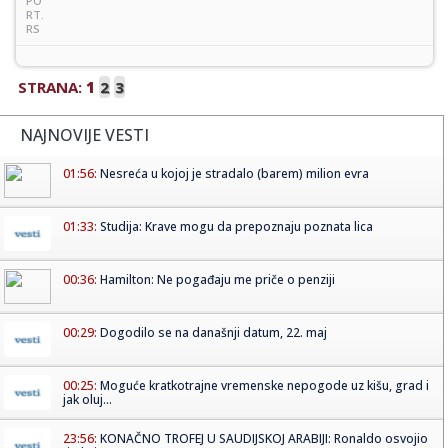
PO
RT.
RS
STRANA:
1
2
3
NAJNOVIJE VESTI
01:56:
Nesreća u kojoj je stradalo (barem) milion evra
01:33:
Studija: Krave mogu da prepoznaju poznata lica
00:36:
Hamilton: Ne pogađaju me priče o penziji
00:29:
Dogodilo se na današnji datum, 22. maj
00:25:
Moguće kratkotrajne vremenske nepogode uz kišu, grad i
jak oluj...
23:56:
KONAČNO TROFEJ U SAUDIJSKOJ ARABIJI: Ronaldo osvojio