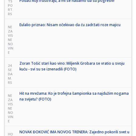
Podaci koji frustriraju, a mi se nadamo da su pogrešni!
TS
PO
RT.
RS
Eulalio priznao: Nisam očekivao da ću zadržati roze majicu
NE
ZA
VIS
NE
NO
VIN
E
Zoran Tošić stari kao vino: Miljenik Grobara se vratio u svoju
24
kuću - svi su se iznenadili (FOTO)
SE
DA
M.
RS
Hit na mrežama: Ko je trofejna šampionka sa najdužim nogama
NE
na svijetu? (FOTO)
ZA
VIS
NE
NO
VIN
E
NOVAK ĐOKOVIĆ IMA NOVOG TRENERA: Zajedno pokorili svet u
HO