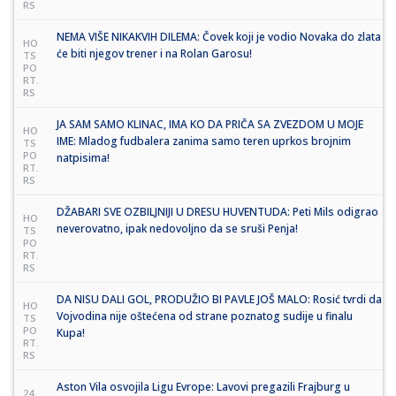
RS
NEMA VIŠE NIKAKVIH DILEMA: Čovek koji je vodio Novaka do zlata
HO
će biti njegov trener i na Rolan Garosu!
TS
PO
RT.
RS
JA SAM SAMO KLINAC, IMA KO DA PRIČA SA ZVEZDOM U MOJE
HO
IME: Mladog fudbalera zanima samo teren uprkos brojnim
TS
PO
natpisima!
RT.
RS
DŽABARI SVE OZBILJNIJI U DRESU HUVENTUDA: Peti Mils odigrao
HO
neverovatno, ipak nedovoljno da se sruši Penja!
TS
PO
RT.
RS
DA NISU DALI GOL, PRODUŽIO BI PAVLE JOŠ MALO: Rosić tvrdi da
HO
Vojvodina nije oštećena od strane poznatog sudije u finalu
TS
PO
Kupa!
RT.
RS
Aston Vila osvojila Ligu Evrope: Lavovi pregazili Frajburg u
24