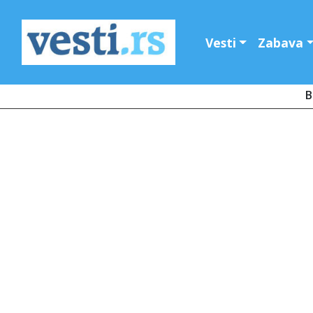
Vesti
Zabava
B