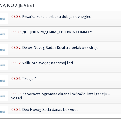
NAJNOVIJE VESTI
09:39:
Pešačka zona u Lebanu dobija novi izgled
09:38:
ДВОЈИЦА РАДНИКА „СИГНАЛА СОМБОР“ ...
09:37:
Delovi Novog Sada i Kovilja u petak bez struje
09:37:
Veliki proizvođač na "crnoj listi"
09:36:
"Izdaja!"
09:36:
Zaboravite ogromne ekrane i veštačku inteligenciju –
vozači ...
09:34:
Deo Novog Sada danas bez vode
09:34:
"Jam Madar je postao naš Džejlen Branson"