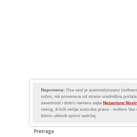
Napomena:
Ova vest je automatizovano (softvers
ručno, niti proverena od strane uredništva portala
savesnost i dobru nameru sajta
Nezavisne Novi
nekog, ili krši nečija autorska prava - molimo Va
bismo uklonili sporni sadržaj.
Pretraga