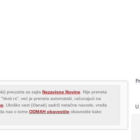
P
ki) preuzeta sa sajta
Nezavisne Novine
. Nije preneta
 "Vesti.rs", već je preneta automatski, računajući na
ne
. Ukoliko vest (članak) sadrži netačne navode, vređa
U
s da nas o tome
ODMAH obavestite
obavestite kako