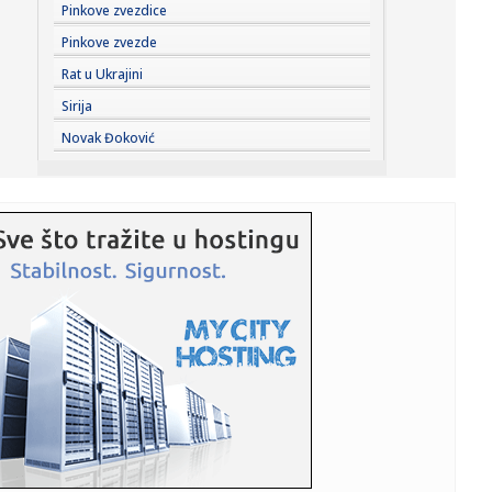
09:21:
Nizak vodostaj Dunava dodatno opterećenje za
Pinkove zvezdice
novosadsko vodosnab...
Pinkove zvezde
09:19:
Drama u Crnom moru: Napadnut brod sa ukrajinskom
Rat u Ukrajini
pšenicom; Ima p...
Sirija
09:18:
Manifestacija Beogradsko leto, 8. i 9. avgust 2026.
Novak Đoković
09:17:
Odžaci: Veterani se okupljaju u Srpskom Miletiću na
Memorijalu ...
09:17:
Nove investicije, nova radna mesta: Ministarka obišla
"Leoni" u ...
09:16:
Dimna zavesa iz Brisela i Zagreba: Priča o "srpskom
svetu" je pa...
09:15:
Yngwie Malmsteen najavljuje novi album „Hell Or High
Water“
09:14:
Opštini Žitište 3,9 miliona dinara za opremanje
dobrovoljnih v...
09:13:
Eparhija Budimljansko-Nikšićka duboko zahvalna Vučiću:
"Preds...