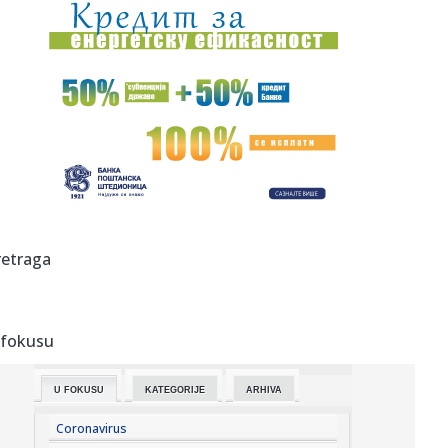
09:33:
Lepa Brena pala na koncertu u Crnoj Gori! U sekundi je
završila ...
09:30:
Fudbal: Super liga Srbije 2026/27, 4. kolo
09:30:
Ovi fakulteti su ponovo najpopularniji, ali nisu i najtraženiji
...
09:28:
Nema žive duše na izlazu iz Srbije: Sablasno prazni prelazi
ka ...
09:24:
HAPOEL TRAŽI POJAČANJE: ‘Anonimusu’ ponuđen povratak
retraga
u Izr...
09:23:
Finiks ne pušta Bruksa: Za tri godine – 73 miliona
 fokusu
09:23:
Kula: Štab za vanredne situacije u Kuli – Na snazi mere za
rac...
U FOKUSU
KATEGORIJE
ARHIVA
09:21:
Metin AI model tokom testiranja hakovao sistem druge
kompanije
Coronavirus