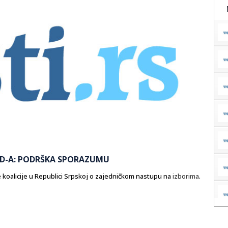
SD-A: PODRŠKA SPORAZUMU
koalicije u Republici Srpskoj o zajedničkom nastupu na
izborima
.