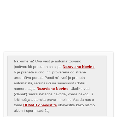
Napomena:
Ova vest je automatizovano
(softverski) preuzeta sa sajta
Nezavisne Novine
.
Nije preneta ručno, niti proverena od strane
uredništva portala "Vesti.rs", već je preneta
automatski, računajući na savesnost i dobru
nameru sajta
Nezavisne Novine
. Ukoliko vest
(članak) sadrži netačne navode, vređa nekog, ili
krši nečija autorska prava - molimo Vas da nas o
tome
ODMAH obavestite
obavestite kako bismo
uklonili sporni sadržaj.