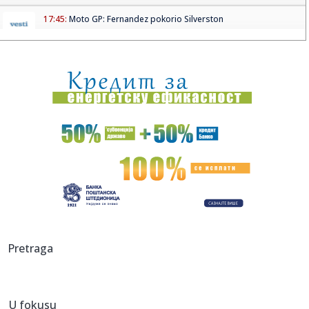
17:45:
Moto GP: Fernandez pokorio Silverston
17:43:
Vučić u podkastu kod Matijasa Defnera: "Srbija nije
marioneta n...
17:43:
Stanković pred Hapoel: U utorak nam je potreban svaki
glas
17:43:
Kiton Volas novi igrač Makabija, potpisao dvogodišnji
ugovor
17:39:
Filmska pljačka u Budvi: Maskirani razbojnici odnijeli oko
320.0...
17:39:
Kurtinović o digitalnom nasilju: Potrebna bolja zakonska
zaštit...
17:39:
Novi incident u Hrvatskoj: Voz prošao kroz crveno,
Pretraga
reagovali u p...
17:39:
Požar u Deliblatskoj peščari: Naselja nisu ugrožena, ali
vjet...
U fokusu