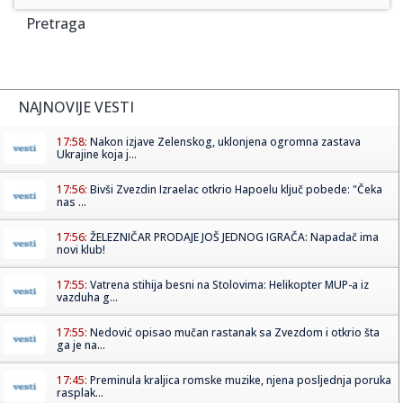
Pretraga
NAJNOVIJE VESTI
17:58:
Nakon izjave Zelenskog, uklonjena ogromna zastava
Ukrajine koja j...
17:56:
Bivši Zvezdin Izraelac otkrio Hapoelu ključ pobede: "Čeka
nas ...
17:56:
ŽELEZNIČAR PRODAJE JOŠ JEDNOG IGRAČA: Napadač ima
novi klub!
17:55:
Vatrena stihija besni na Stolovima: Helikopter MUP-a iz
vazduha g...
17:55:
Nedović opisao mučan rastanak sa Zvezdom i otkrio šta
ga je na...
17:45:
Preminula kraljica romske muzike, njena posljednja poruka
rasplak...