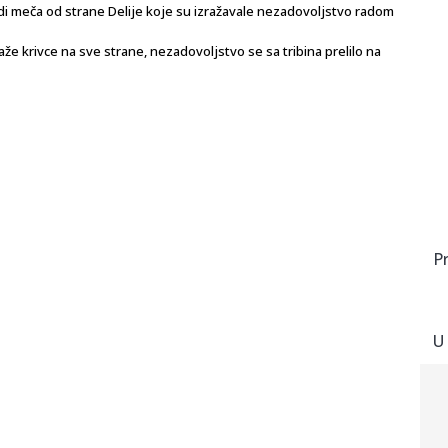
di meča od strane Delije koje su izražavale nezadovoljstvo radom
 krivce na sve strane, nezadovoljstvo se sa tribina prelilo na
P
U