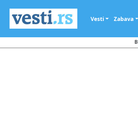
Vesti
Zabava
B