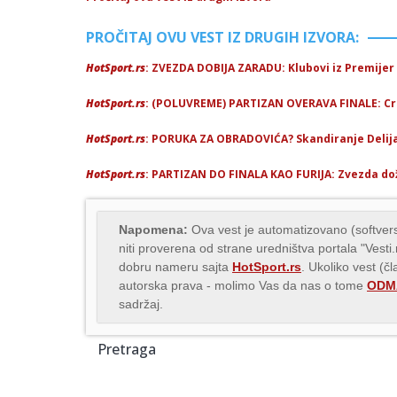
PROČITAJ OVU VEST IZ DRUGIH IZVORA:
HotSport.rs
: ZVEZDA DOBIJA ZARADU: Klubovi iz Premijer 
HotSport.rs
: (POLUVREME) PARTIZAN OVERAVA FINALE: Crn
HotSport.rs
: PORUKA ZA OBRADOVIĆA? Skandiranje Delija 
HotSport.rs
: PARTIZAN DO FINALA KAO FURIJA: Zvezda dož
Napomena:
Ova vest je automatizovano (softvers
niti proverena od strane uredništva portala "Vesti
dobru nameru sajta
HotSport.rs
. Ukoliko vest (č
autorska prava - molimo Vas da nas o tome
ODMA
sadržaj.
Pretraga