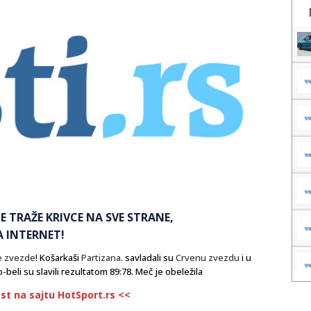
E TRAŽE KRIVCE NA SVE STRANE,
A INTERNET!
e zvezde
! Košarkaši
Partizana
. savladali su
Crvenu zvezdu
i u
-beli su slavili rezultatom 89:78. Meč je obeležila
est na sajtu HotSport.rs <<