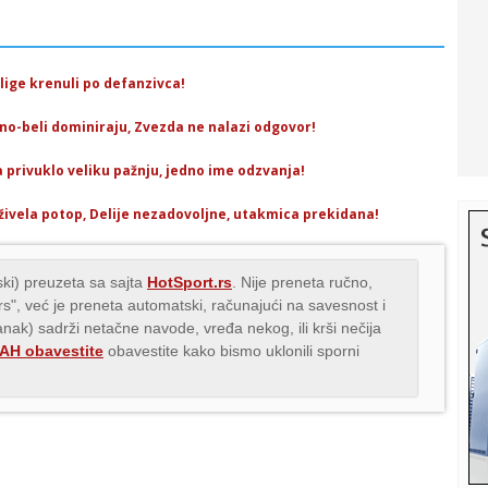
lige krenuli po defanzivca!
o-beli dominiraju, Zvezda ne nalazi odgovor!
privuklo veliku pažnju, jedno ime odzvanja!
ivela potop, Delije nezadovoljne, utakmica prekidana!
ki) preuzeta sa sajta
HotSport.rs
. Nije preneta ručno,
.rs", već je preneta automatski, računajući na savesnost i
lanak) sadrži netačne navode, vređa nekog, ili krši nečija
H obavestite
obavestite kako bismo uklonili sporni