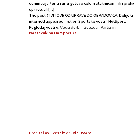
dominacija
Partizana
gotovo celom utakmicom, ali i preki
uprave, ali […]
The post (TVITOVI) OD UPRAVE DO OBRADOVIĆA: Delije traže
internet! appeared first on Sportske vesti - HotSport.
Pogledaj vesti o:
Večiti derbi
,
Zvezda - Partizan
Nastavak na HotSport.rs...
Pročitaj ovu vest iz drugih izvora