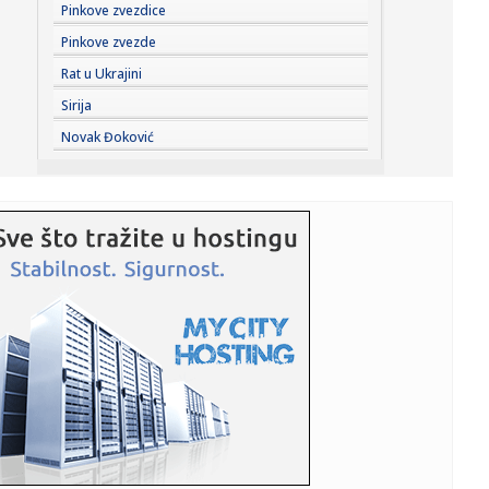
16:42:
BEŠIKTAŠ NE DOLAZI DA STATIRA: Čelnik otkrio veliki plan,
Pinkove zvezdice
pa p...
Pinkove zvezde
16:36:
SafeJournalists: Hitno identifikovati i kazniti osobe koje
Rat u Ukrajini
prete ...
Sirija
16:36:
Pavlović odigrao poluvreme – Stanković dobio pola sata
Novak Đoković
protiv...
16:32:
Fudbal: Radnik na teškom iskušenju u Novom Sadu
16:31:
Bivša Gučijeva žena hitno hospitalizovana; Pozlilo joj na
odmo...
16:30:
Mitropolit niški Arsenije na proslavi Preobraženja
Gospodnjeg u...
16:30:
„Zlatni puž“ praznik animacije u Vranju
16:29:
Preminuo William Orbit, legendarni britanski producent
16:27:
Grčka diže ""Apače; dva moćna helikoptera lete ka
Emiratima F...