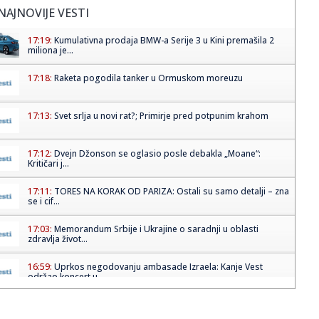
NAJNOVIJE VESTI
17:19:
Kumulativna prodaja BMW-a Serije 3 u Kini premašila 2
miliona je...
17:18:
Raketa pogodila tanker u Ormuskom moreuzu
17:13:
Svet srlja u novi rat?; Primirje pred potpunim krahom
17:12:
Dvejn Džonson se oglasio posle debakla „Moane“:
Kritičari j...
17:11:
TORES NA KORAK OD PARIZA: Ostali su samo detalji – zna
se i cif...
17:03:
Memorandum Srbije i Ukrajine o saradnji u oblasti
zdravlja život...
16:59:
Uprkos negodovanju ambasade Izraela: Kanje Vest
održao koncert u...
16:58:
Skokovi u Senu - sportski test pariske reke