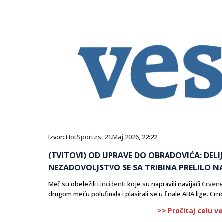
Izvor:
HotSport.rs
,
21.Maj.2026
, 22:22
(TVITOVI) OD UPRAVE DO OBRADOVIĆA: DELIJ
NEZADOVOLJSTVO SE SA TRIBINA PRELILO N
Meč su obeležili i
incidenti
koje su napravili navijači
Crven
drugom meču polufinala i plasirali se u finale ABA lige. Crno
>> Pročitaj celu v