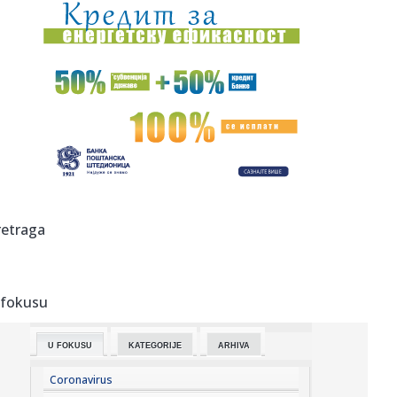
16:57:
Amerika objavila novi set materijala o NLO: Trougao iznad
Avganis...
16:55:
Potpisan ugovor: Komšije grade novi most na Morači
16:52:
Trener Minesote o Goberu: "Žalosno je koliko kritika
dobija"
16:48:
Broj žrtava pucnjave u školi na Tajlandu porastao na devet
16:44:
Saša Tomić SRCE Vranje: Troškovi za građane i parking, a
retraga
bez ...
16:43:
Haos kod Omana: Nepoznati projektil pogodio brod
FOTO
 fokusu
16:43:
Spoljna politika Srbije
U FOKUSU
KATEGORIJE
ARHIVA
16:43:
Menjaju se pravila za poreze u Srbiji! Predlog već u
Skupštini,...
Coronavirus