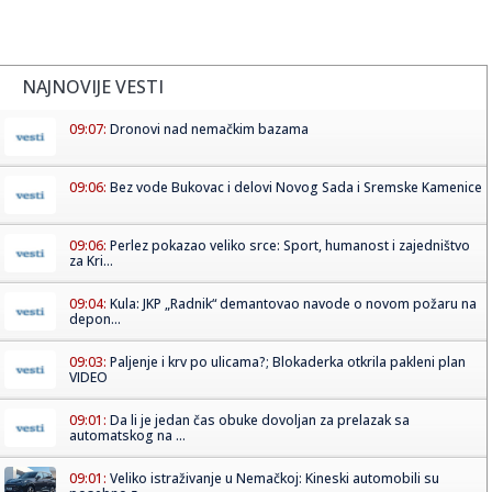
NAJNOVIJE VESTI
09:07:
Dronovi nad nemačkim bazama
09:06:
Bez vode Bukovac i delovi Novog Sada i Sremske Kamenice
09:06:
Perlez pokazao veliko srce: Sport, humanost i zajedništvo
za Kri...
09:04:
Kula: JKP „Radnik“ demantovao navode o novom požaru na
depon...
09:03:
Paljenje i krv po ulicama?; Blokaderka otkrila pakleni plan
VIDEO
09:01:
Da li je jedan čas obuke dovoljan za prelazak sa
automatskog na ...
09:01:
Veliko istraživanje u Nemačkoj: Kineski automobili su