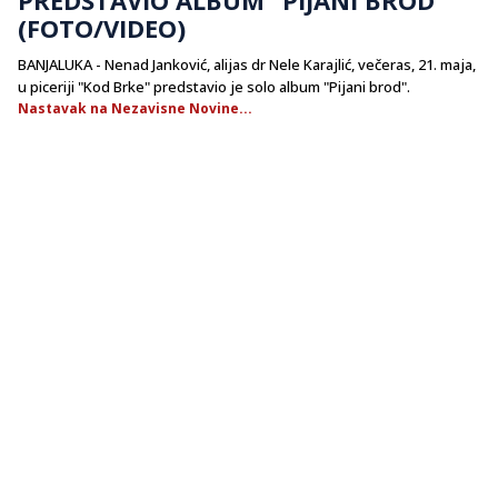
(FOTO/VIDEO)
BANJALUKA - Nenad Janković, alijas dr Nele Karajlić, večeras, 21. maja,
u piceriji "Kod Brke" predstavio je solo album "Pijani brod".
Nastavak na Nezavisne Novine...