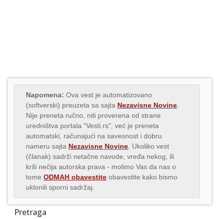
Napomena:
Ova vest je automatizovano
(softverski) preuzeta sa sajta
Nezavisne Novine
.
Nije preneta ručno, niti proverena od strane
uredništva portala "Vesti.rs", već je preneta
automatski, računajući na savesnost i dobru
nameru sajta
Nezavisne Novine
. Ukoliko vest
(članak) sadrži netačne navode, vređa nekog, ili
krši nečija autorska prava - molimo Vas da nas o
tome
ODMAH obavestite
obavestite kako bismo
uklonili sporni sadržaj.
Pretraga