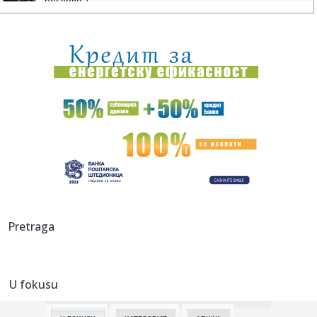
posebno z...
09:01:
Devet ulica i 21 selo bez struje u utorak
09:01:
Kritično u Nemačkoj: Očekuje se zaustavljanje rečnog
saobra...
09:01:
RHMZ upalio alarm za Srbiju! Pržiće do 39 stepeni, a onda
sledi...
08:59:
Без воде део Сајлова
09:01:
MP Team Prevodi - sudski tumači u Novom Sadu: Overeni
prevodi na...
09:00:
„KULTURNO LETO 2026” U LAZAREVCU: Besplatne
Pretraga
predstave i konce...
09:00:
KAKO DA ZNATE DA LI STE KUPILI KVALITETNO MASLINOVO
ULjE ILI ŠKA...
U fokusu
09:00:
DVE NOĆI POD PERSEIDIMA NA AVALI: Naučni program,
muzika i posm...