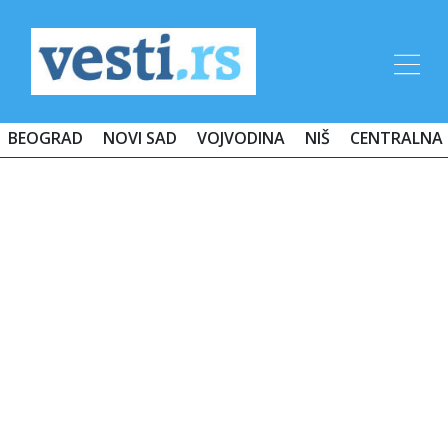
BEOGRAD
NOVI SAD
VOJVODINA
NIŠ
CENTRALNA 