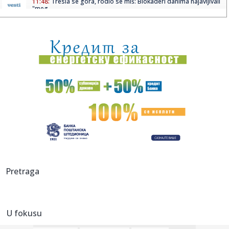
11:48:
Tresla se gora, rodio se miš: Blokaderi danima najavljivali
"meg...
11:47:
Oko 2,5 miliona građana dobija direktnu uštedu na
lekovima; "Ov...
11:45:
Netfliks vraća hit-komediju: Stiže 25 poznatih lica
11:45:
Signal konačno uvodi veliku promenu
11:43:
Amerikanci započeli evakuaciju
11:42:
Škoda počela proizvodnju najnaprednijeg SUV-a
11:39:
Vučić odbrusio Crnogorcima: Nije im problem što je u
Pretraga
"Oluji" u...
11:37:
Safari može da otkrije vašu pravu IP adresu čak i kada
koristi...
U fokusu
11:37:
Iz Partizana u Teleoptik – Saša Ilić "presekao"