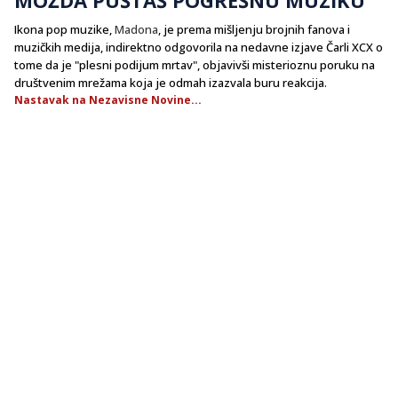
​Ikona pop muzike,
Madona
, je prema mišljenju brojnih fanova i
muzičkih medija, indirektno odgovorila na nedavne izjave Čarli XCX o
tome da je "plesni podijum mrtav", objavivši misterioznu poruku na
društvenim mrežama koja je odmah izazvala buru reakcija.
Nastavak na Nezavisne Novine...