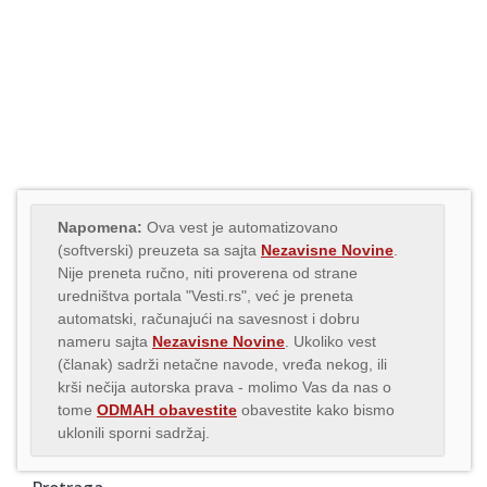
Napomena:
Ova vest je automatizovano
(softverski) preuzeta sa sajta
Nezavisne Novine
.
Nije preneta ručno, niti proverena od strane
uredništva portala "Vesti.rs", već je preneta
automatski, računajući na savesnost i dobru
nameru sajta
Nezavisne Novine
. Ukoliko vest
(članak) sadrži netačne navode, vređa nekog, ili
krši nečija autorska prava - molimo Vas da nas o
tome
ODMAH obavestite
obavestite kako bismo
uklonili sporni sadržaj.