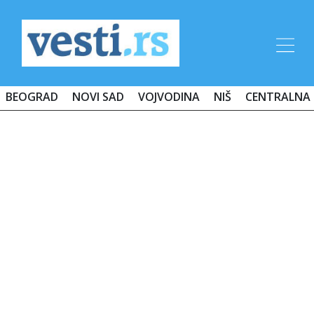
BEOGRAD
NOVI SAD
VOJVODINA
NIŠ
CENTRALNA 