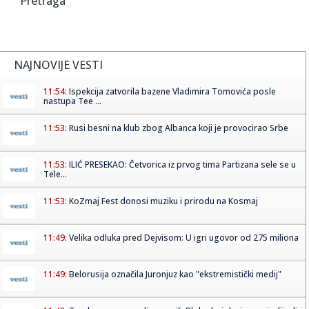
Pretraga
NAJNOVIJE VESTI
11:54:
Ispekcija zatvorila bazene Vladimira Tomovića posle
nastupa Tee ...
11:53:
Rusi besni na klub zbog Albanca koji je provocirao Srbe
11:53:
ILIĆ PRESEKAO: Četvorica iz prvog tima Partizana sele se u
Tele...
11:53:
KoZmaj Fest donosi muziku i prirodu na Kosmaj
11:49:
Velika odluka pred Dejvisom: U igri ugovor od 275 miliona
11:49:
Belorusija označila Juronjuz kao "ekstremistički medij"