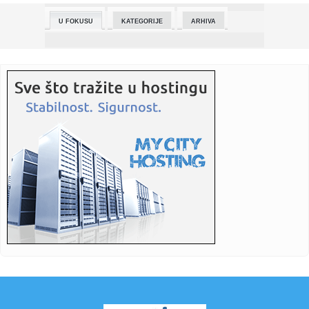
i nova...
U FOKUSU
KATEGORIJE
ARHIVA
23:25:
Emotivan trenutak Sare Reljić sa bratom na venčanju! Evo
šta r...
23:22:
VAŽNA PORUKA: Delije, ovo morate da znate pred revanš
sa Partiz...
23:12:
Sportske igre mladih u četvrtak na terenima Osnovne škole
Du...
23:03:
Najavljen Touring Superleggera Veloce12 Aperta
23:01:
Koliko intimni odnos zaista treba da traje da bi žena
uživala?
23:01:
Arsenal poslije 22 godine ponovo šampion Engleske
23:01:
Monolord objavio novu pjesmu sa legendom death metala
(VIDEO)
23:01:
Tri zabavna načina da usporite starenje mozga