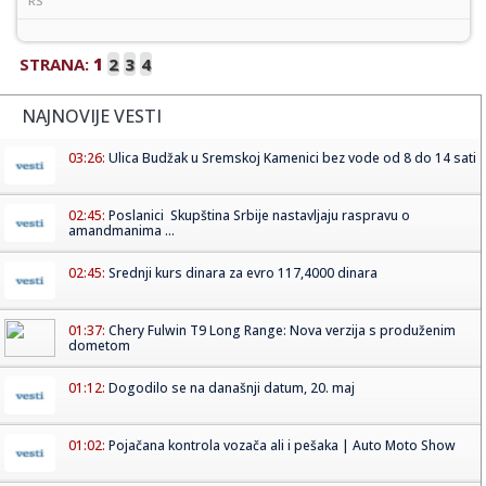
RS
STRANA:
1
2
3
4
NAJNOVIJE VESTI
03:26:
Ulica Budžak u Sremskoj Kamenici bez vode od 8 do 14 sati
02:45:
Poslanici Skupština Srbije nastavljaju raspravu o
amandmanima ...
02:45:
Srednji kurs dinara za evro 117,4000 dinara
01:37:
Chery Fulwin T9 Long Range: Nova verzija s produženim
dometom
01:12:
Dogodilo se na današnji datum, 20. maj
01:02:
Pojačana kontrola vozača ali i pešaka | Auto Moto Show