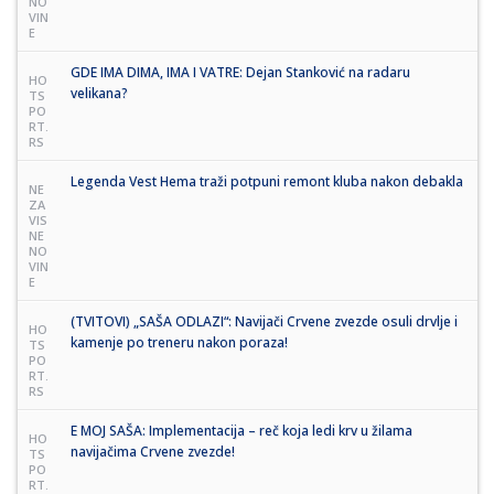
NO
VIN
E
GDE IMA DIMA, IMA I VATRE: Dejan Stanković na radaru
HO
velikana?
TS
PO
RT.
RS
Legenda Vest Hema traži potpuni remont kluba nakon debakla
NE
ZA
VIS
NE
NO
VIN
E
(TVITOVI) „SAŠA ODLAZI“: Navijači Crvene zvezde osuli drvlje i
HO
kamenje po treneru nakon poraza!
TS
PO
RT.
RS
E MOJ SAŠA: Implementacija – reč koja ledi krv u žilama
HO
navijačima Crvene zvezde!
TS
PO
RT.