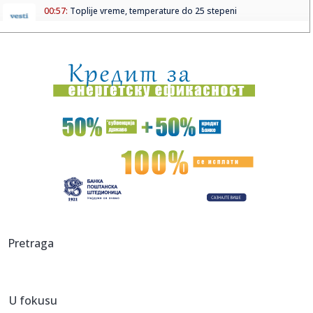
00:57:
Toplije vreme, temperature do 25 stepeni
00:44:
Radnik oduvao 100. svećicu! Surduličani proslavili vek
postojan...
00:30:
Grenland bojkotuje SAD: Premijer izostaje sa otvaranja
konzulata
00:26:
Neobičan slučaj: Ptičji grip prvi put pronađen kod polarnog
m...
00:26:
Novi Kia Niro
00:04:
Trampova administracija će obavestiti NATO o smanjenju
američke...
23:50:
VIRTUS DOŽIVEO ŠOKANTAN PORAZ: Trento ostvario
Pretraga
važnu pobedu!
23:39:
Tramp osniva "fond za žrtve Džoa Bajdena": Odluka
ministarstva ...
U fokusu
23:39:
Raste proizvodnja vozila u Kragujevcu, u junu vikend smene