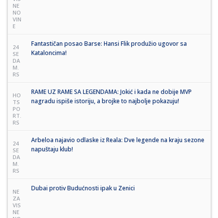
NE
NO
VIN
E
Fantastičan posao Barse: Hansi Flik produžio ugovor sa
24
Kataloncima!
SE
DA
M.
RS
RAME UZ RAME SA LEGENDAMA: Jokić i kada ne dobije MVP
HO
nagradu ispiše istoriju, a brojke to najbolje pokazuju!
TS
PO
RT.
RS
Arbeloa najavio odlaske iz Reala: Dve legende na kraju sezone
24
napuštaju klub!
SE
DA
M.
RS
Dubai protiv Budućnosti ipak u Zenici
NE
ZA
VIS
NE