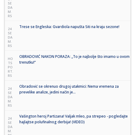
SE
DA
M.
RS
Trese se Engleska: Gvardiola napušta Siti na kraju sezone!
24
SE
DA
M.
RS
OBRADOVIĆ NAKON PORAZA: „To je najbolje što imamo u ovom
HO
trenutku!“
TS
PO
RT.
RS
Obradović se okrenuo drugoj utakmici: Nema vremena za
24
prevelike analize, jedini način je...
SE
DA
M.
RS
Vašington heroj Partizana! Valjak mleo, pa strepeo - pogledajte
24
hajlajtse polufinalnog derbija! (VIDEO)
SE
DA
M.