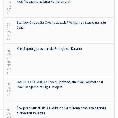
kvalifikacijama za Ligu Konferencija!
TS
PO
RT.
RS
Stanković napušta Crvenu zvezdu? Velikan ga stavio na listu
24
želja!
SE
DA
M.
RS
Kris Sajborg provocirala Rouzijevu i Karano
NE
ZA
VIS
NE
NO
VIN
E
DALEKO OD LAKOG: Ovo su potencijalni rivali Vojvodine u
HO
kvalifikacijama za Ligu Evrope!
TS
PO
RT.
RS
Šok pred Mundijal: Djevojka od 54 miliona pratilaca ostavila
NE
fudbalsku zvijezdu
ZA
VIS