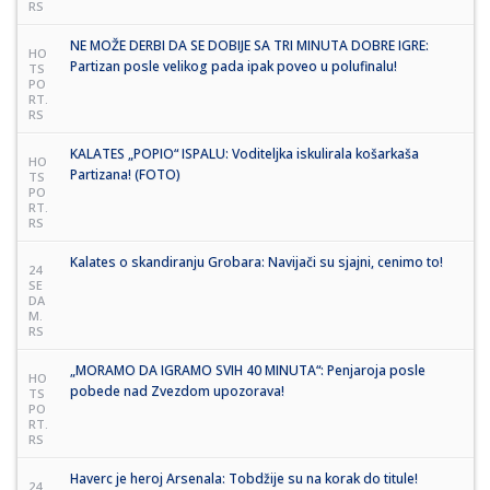
RS
NE MOŽE DERBI DA SE DOBIJE SA TRI MINUTA DOBRE IGRE:
HO
Partizan posle velikog pada ipak poveo u polufinalu!
TS
PO
RT.
RS
KALATES „POPIO“ ISPALU: Voditeljka iskulirala košarkaša
HO
Partizana! (FOTO)
TS
PO
RT.
RS
Kalates o skandiranju Grobara: Navijači su sjajni, cenimo to!
24
SE
DA
M.
RS
„MORAMO DA IGRAMO SVIH 40 MINUTA“: Penjaroja posle
HO
pobede nad Zvezdom upozorava!
TS
PO
RT.
RS
Haverc je heroj Arsenala: Tobdžije su na korak do titule!
24