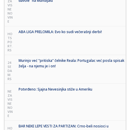
đavole" na Mundijalu
ZA
VIS
NE
NO
VIN
E
ABA LIGA PRELOMILA: Evo ko sudi večerašnji derbi!
HO
TS
PO
RT.
RS
Murinjo već "pritiska" čelnike Reala: Portugalac već posla spisak
24
želja - na njemu je i on!
SE
DA
M.
RS
Potvrđeno: Sjajna Nevesinjka stiže u Ameriku
NE
ZA
VIS
NE
NO
VIN
E
BAR NEKE LEPE VESTI ZA PARTIZAN: Crno-beli nosioci u
HO