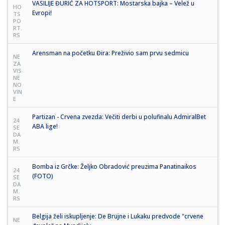
VASILIJE ĐURIĆ ZA HOTSPORT: Mostarska bajka – Velež u
HO
Evropi!
TS
PO
RT.
RS
Arensman na početku Đira: Preživio sam prvu sedmicu
NE
ZA
VIS
NE
NO
VIN
E
Partizan - Crvena zvezda: Večiti derbi u polufinalu AdmiralBet
24
ABA lige!
SE
DA
M.
RS
Bomba iz Grčke: Željko Obradović preuzima Panatinaikos
24
(FOTO)
SE
DA
M.
RS
Belgija želi iskupljenje: De Brujne i Lukaku predvode "crvene
NE