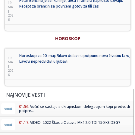
Petar Benčina je šef kuhinje, deca i Tamara naprosto uživaju:
19
Recept za brancin sa povrćem gotov za tili čas
MA
J
202
6
HOROSKOP
Horoskop za 20. maj: Bikovi dolaze u potpuno novu životnu fazu,
19
Lavovi nepredvidivi u ljubavi
MA
J
202
6
NAJNOVIJE VESTI
01:56:
Vučić se sastaje s ukrajinskom delegacijom koju predvodi
potpre...
01:17:
VIDEO: 2022 Škoda Octavia Mk4 2.0 TDI 150 KS DSG7