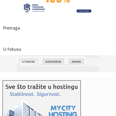
odigrao neve...
23:43:
Jevtić: Hapšenja u Gračanici presedan i pokušaj Kurtija da
po...
23:42:
Selena ruši Diznijev imidž? Sprema film od četiri sata pun
Pretraga
eks...
23:42:
Emeri doktorirao Ligu Evrope: Aston Vila sa 3:0 razbila
Frajburg
U fokusu
23:42:
Prevarant iz BiH optužio sud da mu je “uništio život”
U FOKUSU
KATEGORIJE
ARHIVA
23:42:
Jednostavna tehnika naučnika s Harvarda usporava puls i
snižava...
23:42:
Jagode će biti duplo krupnije: U maju im dodajte jedan
sastojak
23:42:
Narodna skupština RS usvojila izmjene Zakona o pravima
boraca
23:42:
Najveće banke Bliskog istoka i Afrike: Gigant iz Emirata
prestig...