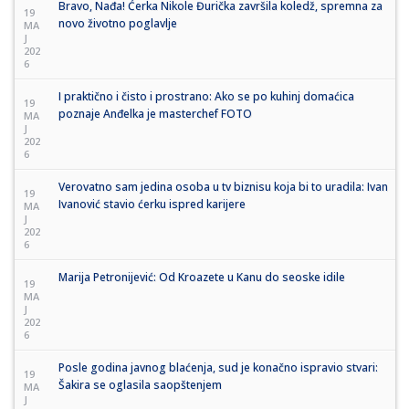
Bravo, Nađa! Ćerka Nikole Đurička završila koledž, spremna za
19
novo životno poglavlje
MA
J
202
6
I praktično i čisto i prostrano: Ako se po kuhinj domaćica
19
poznaje Anđelka je masterchef FOTO
MA
J
202
6
Verovatno sam jedina osoba u tv biznisu koja bi to uradila: Ivan
19
Ivanović stavio ćerku ispred karijere
MA
J
202
6
Marija Petronijević: Od Kroazete u Kanu do seoske idile
19
MA
J
202
6
Posle godina javnog blaćenja, sud je konačno ispravio stvari:
19
Šakira se oglasila saopštenjem
MA
J