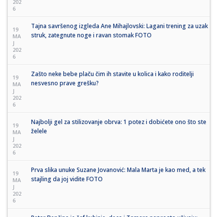
202
6
Tajna savršenog izgleda Ane Mihajlovski: Lagani trening za uzak
19
struk, zategnute noge i ravan stomak FOTO
MA
J
202
6
Zašto neke bebe plaču čim ih stavite u kolica i kako roditelji
19
nesvesno prave grešku?
MA
J
202
6
Najbolji gel za stilizovanje obrva: 1 potez i dobićete ono što ste
19
želele
MA
J
202
6
Prva slika unuke Suzane Jovanović: Mala Marta je kao med, a tek
19
stajling da joj vidite FOTO
MA
J
202
6