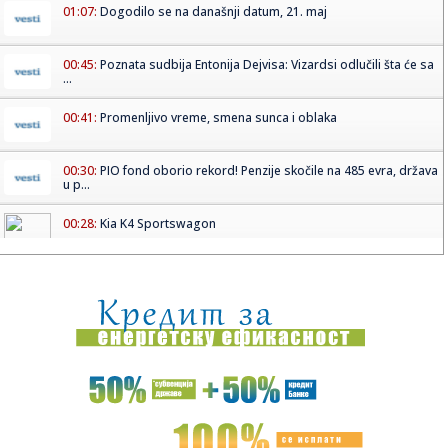
01:07:
Dogodilo se na današnji datum, 21. maj
00:45:
Poznata sudbija Entonija Dejvisa: Vizardsi odlučili šta će sa
...
00:41:
Promenljivo vreme, smena sunca i oblaka
00:30:
PIO fond oborio rekord! Penzije skočile na 485 evra, država
u p...
00:28:
Kia K4 Sportswagon
00:17:
Saslušan muškarac koji je majci pretio ubistvom! Horor kod
Šap...
23:55:
Ludnica za Ekspo 2027! Više od 5.000 ljudi pohrlilo da bude
deo ...
23:51:
Bratina: Kineska kultura predstavlja važan most saradnje i
povez...
23:48:
DŽABARI SVE OZBILJNIJI U DRESU HUVENTUDA: Peti Mils