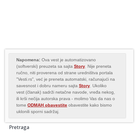
Napomena:
Ova vest je automatizovano
(softverski) preuzeta sa sajta
Story
. Nije preneta
ručno, niti proverena od strane uredništva portala
"Vesti.rs", već je preneta automatski, računajući na
savesnost i dobru nameru sajta
Story
. Ukoliko
vest (članak) sadrži netačne navode, vređa nekog,
ili krši nečija autorska prava - molimo Vas da nas o
tome
ODMAH obavestite
obavestite kako bismo
uklonili sporni sadržaj.
Pretraga