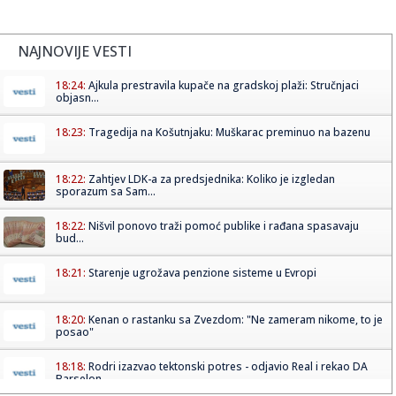
NAJNOVIJE VESTI
18:24:
Ajkula prestravila kupače na gradskoj plaži: Stručnjaci
objasn...
18:23:
Tragedija na Košutnjaku: Muškarac preminuo na bazenu
18:22:
Zahtjev LDK-a za predsjednika: Koliko je izgledan
sporazum sa Sam...
18:22:
Nišvil ponovo traži pomoć publike i rađana spasavaju
bud...
18:21:
Starenje ugrožava penzione sisteme u Evropi
18:20:
Kenan o rastanku sa Zvezdom: "Ne zameram nikome, to je
posao"
18:18:
Rodri izazvao tektonski potres - odjavio Real i rekao DA
Barselon...