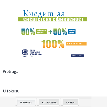
18:16:
Vučić će ugostiti Zelenskog: Poznato kada stiže u Beograd
18:13:
RODRI U BARSI: Stigao je odgovor koji menja sve!
18:11:
Raspisan konkurs za raspodelu 40 miliona dinara za
sprovođenje o...
18:06:
Vučić dočekao vatrogasce-spasioce koji su u Španiji gasili
po...
18:06:
Zlatni olimpijac iz Livorna ozvaničio kraj
18:05:
Uefa ostaje pri pretnji bojkotom Fifa takmičenja uprkos
Pretraga
izvinjen...
18:01:
STUDENT SUNSET – maPlatz – 20.08.2026
U fokusu
18:00:
Nakon što pogledate trailer, nećete moći da dočekate
premijer...
U FOKUSU
KATEGORIJE
ARHIVA
18:00:
Zbog čega je Salah izabrao turski Trabzon