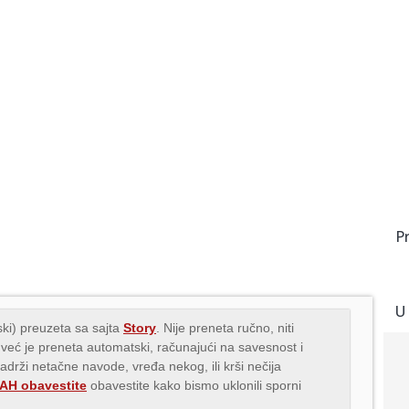
P
U
ki) preuzeta sa sajta
Story
. Nije preneta ručno, niti
 već je preneta automatski, računajući na savesnost i
sadrži netačne navode, vređa nekog, ili krši nečija
H obavestite
obavestite kako bismo uklonili sporni