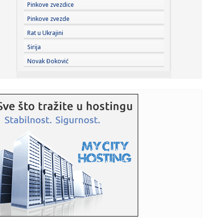
23:32:
Brenin potez posle pada razbesneo javnost: Devojka joj
Pinkove zvezdice
pružila r...
Pinkove zvezde
23:29:
Američki Senat usvojio zakon o sankcijama Rusiji usmjeren
Rat u Ukrajini
na ene...
Sirija
23:27:
Hitno se oglasili Rusi: "Provokacija!"
Novak Đoković
23:25:
MUP: Aktivna četiri veća požara, najveći izbio u mestu
Šumar...
23:24:
Ako ste planirali da kupite polovan automobil u Nemačkoj,
pogled...
23:22:
KAKVA PORUKA PRED NASTAVAK SEZONE: Srbija nadigrala
Rusiju posle ...
23:21:
Nestao nakit vrijedan 10.000 evra: Snimak otkrio krajnje
neobičn...
23:21:
Krvoproliće u Gracu: Turčin izbo muškarca iz BiH i još
dvojic...
23:21:
Španija od subote uvodi kontrole za putnike iz Italije: Evo
šta...