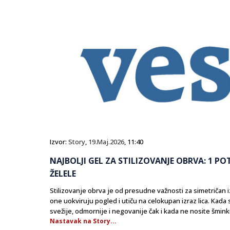
Izvor:
Story
,
19.Maj.2026
, 11:40
NAJBOLJI GEL ZA STILIZOVANJE OBRVA: 1 PO
ŽELELE
Stilizovanje obrva je od presudne važnosti za simetričan i
one uokviruju pogled i utiču na celokupan izraz lica. Kada 
svežije, odmornije i negovanije čak i kada ne nosite šmin
Nastavak na Story...