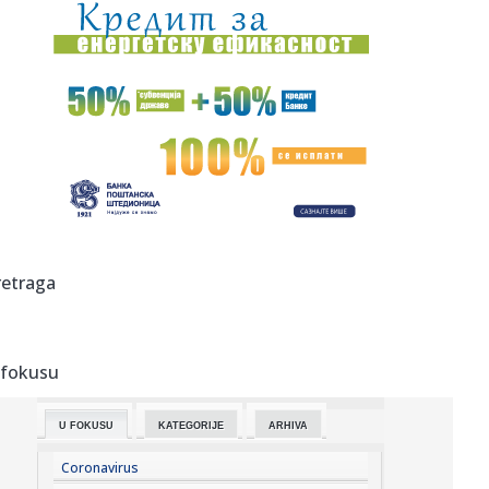
00:03:
Volkswagen menja poslovnu strategiju u SAD
23:51:
PARTIZAN TRLJA RUKE: Transfer Saše Lukića doneo crno-
belima 300...
23:48:
Otišao iz Arsenala pre nego što su podigli trofej – vratio
se...
23:47:
Srpkinje pronašle novčanik u Čanju, pa uradile nešto što je
...
23:46:
Detalji drame na nemačkom aerodromu: Vozač nogom
retraga
izbacio dron s...
23:42:
Kraj za Aleksandru i Anu: Eliminisane već na startu
 fokusu
23:35:
"Nema lakih utakmica, ali mi smo Vojvodina"
U FOKUSU
KATEGORIJE
ARHIVA
23:33:
Ribakina sigurna u Torontu
Coronavirus