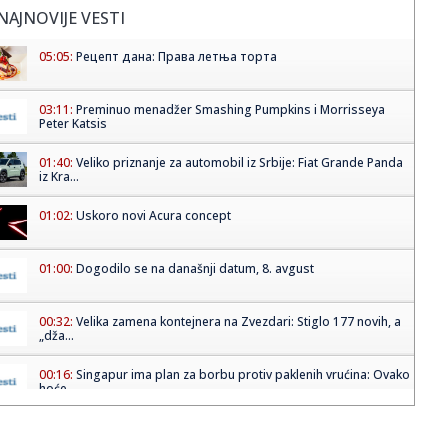
NAJNOVIJE VESTI
05:05:
Рецепт дана: Права летња торта
03:11:
Preminuo menadžer Smashing Pumpkins i Morrisseya
Peter Katsis
01:40:
Veliko priznanje za automobil iz Srbije: Fiat Grande Panda
iz Kra...
01:02:
Uskoro novi Acura concept
01:00:
Dogodilo se na današnji datum, 8. avgust
00:32:
Velika zamena kontejnera na Zvezdari: Stiglo 177 novih, a
„dža...
00:16:
Singapur ima plan za borbu protiv paklenih vrućina: Ovako
hoće ...
00:03:
Na današnji dan, 8. avgust