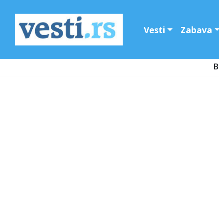
Vesti
Zabava
B