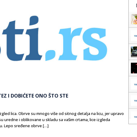
TEZ I DOBIĆETE ONO ŠTO STE
zgled lica. Obrve su mnogo više od sitnog detalja na licu, jer upravo
su uredne i oblikovane u skladu sa vašim crtama, lice izgleda
ku. Lepo sređene obrve […]