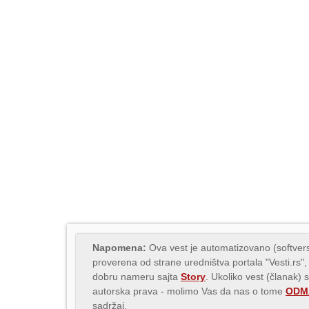
Napomena:
Ova vest je automatizovano (softvers
proverena od strane uredništva portala "Vesti.rs",
dobru nameru sajta
Story
. Ukoliko vest (članak) 
autorska prava - molimo Vas da nas o tome
ODMA
sadržaj.