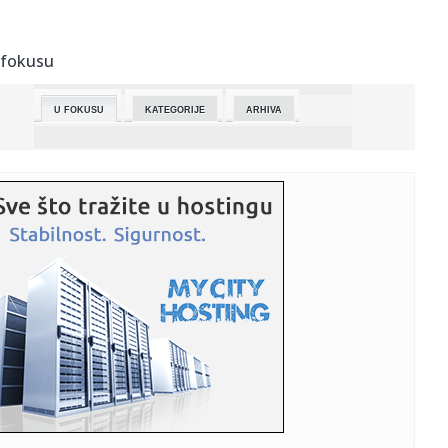
23:42:
Emeri doktorirao Ligu Evrope: Aston Vila sa 3:0 razbila
Frajburg
 fokusu
23:42:
Prevarant iz BiH optužio sud da mu je “uništio život”
U FOKUSU
KATEGORIJE
ARHIVA
23:42:
Jednostavna tehnika naučnika s Harvarda usporava puls i
snižava...
23:42:
Jagode će biti duplo krupnije: U maju im dodajte jedan
sastojak
23:42:
Narodna skupština RS usvojila izmjene Zakona o pravima
boraca
23:42:
Najveće banke Bliskog istoka i Afrike: Gigant iz Emirata
prestig...
23:42:
Brutalni kineski rat cenama se preselio u Evropu
23:40:
Zukorlić pokrenuo novi talas političke komunikacije: Sat i
po o...
23:30:
Kuba grmi posle optužnice protiv Kastra: "Sramna