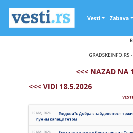
Vesti
Zabava
B
GRADSKEINFO.RS - 
<<< NAZAD NA 1
<<< VIDI 18.5.2026
VESTI
19 MAJ 2026
Ђедовић: Добра снабдевеност тржи
пуним капацитетом
19 MAJ 2026
Брутално насиље блокадера на Слав