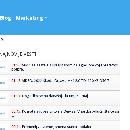
Blog
Marketing
JA
NAJNOVIJE VESTI
01:56:
Vučić se sastaje s ukrajinskom delegacijom koju predvodi
potpre...
01:17:
VIDEO: 2022 Škoda Octavia Mk4 2.0 TDI 150 KS DSG7
01:07:
Dogodilo se na današnji datum, 21. maj
00:45:
Poznata sudbija Entonija Dejvisa: Vizardsi odlučili šta će sa
...
00:41:
Promenljivo vreme, smena sunca i oblaka