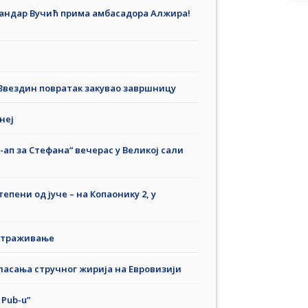
сандар Вучић прима амбасадора Алжира!
Звездин повратак закувао завршницу
неј
ап за Стефана“ вечерас у Великој сали
тепени од јуче – на Копаонику 2, у
истраживање
ласања стручног жирија на Евровизији
 Pub-u”