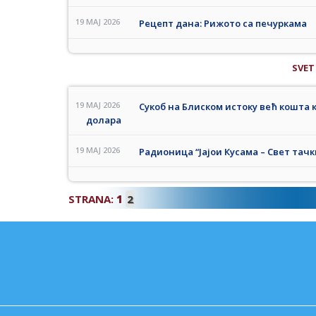
19 MAJ 2026
Рецепт дана: Рижото са печуркама
SVET
19 MAJ 2026
Сукоб на Блиском истоку већ кошта 
долара
19 MAJ 2026
Радионица “Јајои Кусама – Свет тачки
STRANA:
1
2