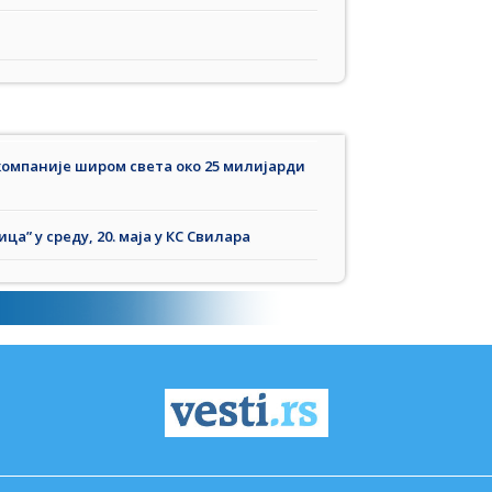
компаније широм света око 25 милијарди
ца” у среду, 20. маја у КС Свилара