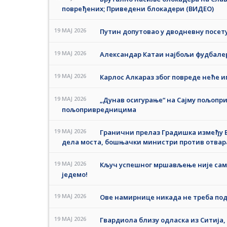
повређених; Приведени блокадери (ВИДЕО)
19 MAJ 2026
Путин допутовао у дводневну посет
19 MAJ 2026
Александар Катаи најбољи фудбалер 
19 MAJ 2026
Карлос Алкараз због повреде неће 
19 MAJ 2026
„Дунав осигурање“ на Сајму пољоп
пољопривредницима
19 MAJ 2026
Гранични прелаз Градишка између Б
дела моста, бошњачки министри против отвар
19 MAJ 2026
Кључ успешног мршављење није само 
једемо!
19 MAJ 2026
Ове намирнице никада не треба по
19 MAJ 2026
Гвардиола близу одласка из Ситија