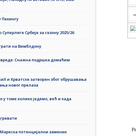
у Пекингу
Суперлиге Србије за сезону 2025/26
играти на Вимблдону
ривреде: Снажна подршка домаћим
иХ и Хрватске затворен због обрушавања
ања новог прелаза
у томе колико једемо, већ и када
дгревати
P
, Мареска потенцијални заменик