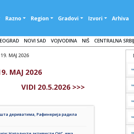
Razno
Region
Gradovi
Izvori
Arhiva
EOGRAD
NOVI SAD
VOJVODINA
NIŠ
CENTRALNA SRBI
19. MAJ 2026
9. MAJ 2026
VIDI 20.5.2026 >>>
шта дериватима, Рафинерија радила
ији; Нападнути активисти СНС, има