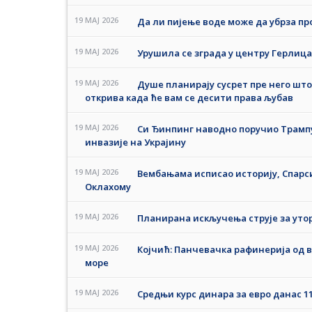
19 MAJ 2026
Да ли пијење воде може да убрза 
19 MAJ 2026
Урушила се зграда у центру Герлица,
19 MAJ 2026
Душе планирају сусрет пре него што
открива када ће вам се десити права љубав
19 MAJ 2026
Си Ђинпинг наводно поручио Трампу
инвазије на Украјину
19 MAJ 2026
Вембањама исписао историју, Спарс
Оклахому
19 MAJ 2026
Планирана искључења струје за утора
19 MAJ 2026
Којчић: Панчевачка рафинерија од в
море
19 MAJ 2026
Средњи курс динара за евро данас 117