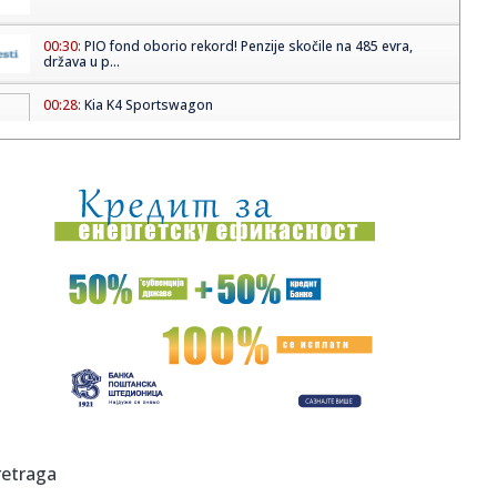
00:30:
PIO fond oborio rekord! Penzije skočile na 485 evra,
država u p...
00:28:
Kia K4 Sportswagon
00:17:
Saslušan muškarac koji je majci pretio ubistvom! Horor
kod Šap...
23:55:
Ludnica za Ekspo 2027! Više od 5.000 ljudi pohrlilo da
bude deo ...
23:51:
Bratina: Kineska kultura predstavlja važan most saradnje i
povez...
23:48:
DŽABARI SVE OZBILJNIJI U DRESU HUVENTUDA: Peti Mils
odigrao neve...
23:43:
Jevtić: Hapšenja u Gračanici presedan i pokušaj Kurtija da
po...
23:42:
Selena ruši Diznijev imidž? Sprema film od četiri sata pun
retraga
eks...