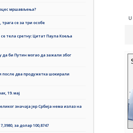
процес мршављења?
U
 трага се за три особе
 се тела сретну: Цитат Паула Коеља
 да би Путин могао да зажали због
и после два продужетка шокирали
к, 19. мај
еликог значаја јер Србија нема излаз на
,3980, за долар 100,8747