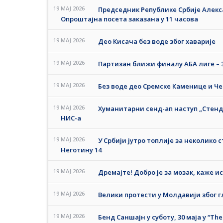
19 MAJ 2026
Председник Републике Србије Алек
Опроштајна посета заказана у 11 часова
19 MAJ 2026
Део Кисача без воде због хаварије
19 MAJ 2026
Партизан ближи финалу АБА лиге – 
19 MAJ 2026
Без воде део Сремске Каменице и Че
19 MAJ 2026
Хуманитарни сенд-ап наступ „Стенд-
НИС-а
19 MAJ 2026
У Србији јутро топлије за неколико с
Неготину 14
19 MAJ 2026
Дремајте! Добро је за мозак, каже 
19 MAJ 2026
Велики протести у Молдавији због г
19 MAJ 2026
Бенд Саншајн у суботу, 30 маја у “The