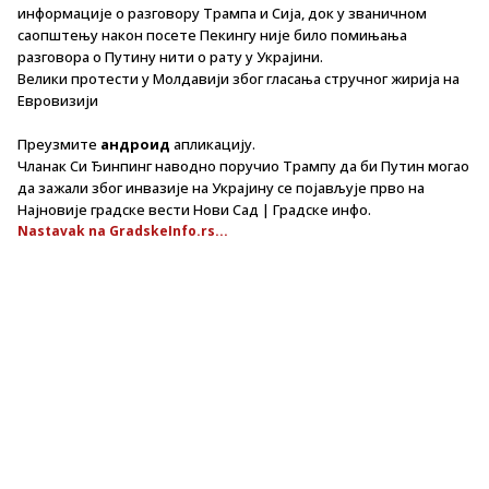
информације о разговору Трампа и Сија, док у званичном
саопштењу након посете Пекингу није било помињања
разговора о Путину нити о рату у Украјини.
Велики протести у Молдавији због гласања стручног жирија на
Евровизији
Преузмите
андроид
апликацију.
Чланак Си Ђинпинг наводно поручио Трампу да би Путин могао
да зажали због инвазије на Украјину се појављује прво на
Најновије градске вести Нови Сад | Градске инфо.
Nastavak na GradskeInfo.rs...