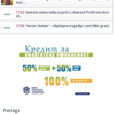
nosi ...
17:23:
Simeone stavio tačku na priču o Alvarezu! Prošli smo kroz
sli...
17:20:
"Heroin i kokain" – objašnjena tragedija i smrt NBA igrača
17:20:
"Lebrona se niko ne boji – Majkl Džordan je GOAT" VIDEO
17:19:
Kumulativna prodaja BMW-a Serije 3 u Kini premašila 2
miliona je...
17:18:
Raketa pogodila tanker u Ormuskom moreuzu
17:13:
Svet srlja u novi rat?; Primirje pred potpunim krahom
17:12:
Dvejn Džonson se oglasio posle debakla „Moane“: Kritičari
j...
17:11:
TORES NA KORAK OD PARIZA: Ostali su samo detalji – zna
Pretraga
se i cif...