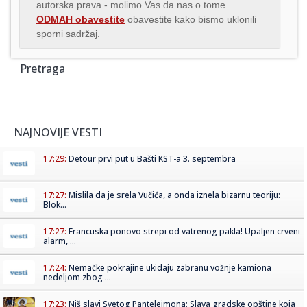
autorska prava - molimo Vas da nas o tome
ODMAH obavestite
obavestite kako bismo uklonili
sporni sadržaj.
Pretraga
NAJNOVIJE VESTI
17:29:
Detour prvi put u Bašti KST-a 3. septembra
17:27:
Mislila da je srela Vučića, a onda iznela bizarnu teoriju:
Blok...
17:27:
Francuska ponovo strepi od vatrenog pakla! Upaljen crveni
alarm, ...
17:24:
Nemačke pokrajine ukidaju zabranu vožnje kamiona
nedeljom zbog ...
17:23:
Niš slavi Svetog Pantelejmona: Slava gradske opštine koja