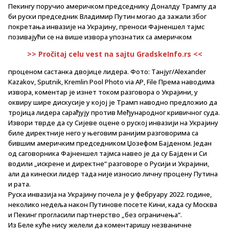
Пекингу поручио америчком председнику Доналду Трампу да
би руски председник Владимир Путин могао да зажали због
покретања инвазије на Украјину, преноси Фајненшел тајмс
позивајући се на више извора упознатих са америчком
>> Pročitaj celu vest na sajtu GradskeInfo.rs <<
проценом састанка двојице лидера. Фото: Танјуг/Alexander
Kazakov, Sputnik, Kremlin Pool Photo via AP, File Према наводима
извора, коментар је изнет током разговора о Украјини, у
оквиру шире дискусије у којој је Трамп наводно предложио да
тројица лидера сарађују против Међународног кривичног суда.
Извори тврде да су Сијеве оцене о руској инвазији на Украјину
биле директније него у његовим ранијим разговорима са
бившим америчким председником Џозефом Бајденом. Један
од саговорника Фајненшел тајмса навео је да су Бајден и Си
водили „искрене и директне“ разговоре о Русији и Украјини,
али да кинески лидер тада није износио личну процену Путина
и рата.
Руска инвазија на Украјину почела је у фебруару 2022. године,
неколико недеља након Путинове посете Кини, када су Москва
и Пекинг прогласили партнерство „без ограничења“.
Из Беле куће нису желели да коментаришу незваничне