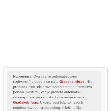
Napomena:
Ova vest je automatizovano
(softverski) preuzeta sa sajta
GradskeInfo.rs
. Nije
preneta ručno, niti proverena od strane uredništva
portala "Vesti.rs", već je preneta automatski,
računajući na savesnost i dobru nameru sajta
GradskeInfo.rs
. Ukoliko vest (članak) sadrži
netačne navode, vređa nekog, ili krši nečija