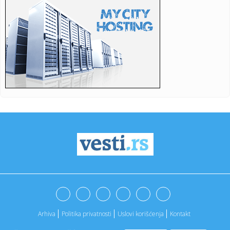
16:43:
Haos kod Omana: Nepoznati projektil pogodio brod FOTO
16:43:
Spoljna politika Srbije
16:43:
Menjaju se pravila za poreze u Srbiji! Predlog već u
Skupštini,...
16:42:
BEŠIKTAŠ NE DOLAZI DA STATIRA: Čelnik otkrio veliki plan,
pa p...
16:36:
SafeJournalists: Hitno identifikovati i kazniti osobe koje
prete ...
16:36:
Pavlović odigrao poluvreme – Stanković dobio pola sata
protiv...
16:32:
Fudbal: Radnik na teškom iskušenju u Novom Sadu
16:31:
Bivša Gučijeva žena hitno hospitalizovana; Pozlilo joj na
odmo...
Arhiva
Politika privatnosti
Uslovi korišćenja
Kontakt
16:30:
Mitropolit niški Arsenije na proslavi Preobraženja
Gospodnjeg u...