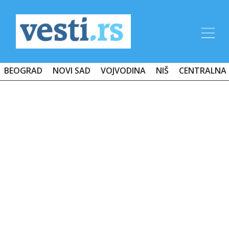
BEOGRAD
NOVI SAD
VOJVODINA
NIŠ
CENTRALNA 