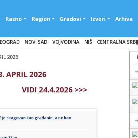
Razno
Region
Gradovi
Izvori
Arhiva
EOGRAD
NOVI SAD
VOJVODINA
NIŠ
CENTRALNA SRBI
RIL 2026
. APRIL 2026
VIDI 24.4.2026 >>>
 je reagovao kao građanin, a ne kao
azin Stav