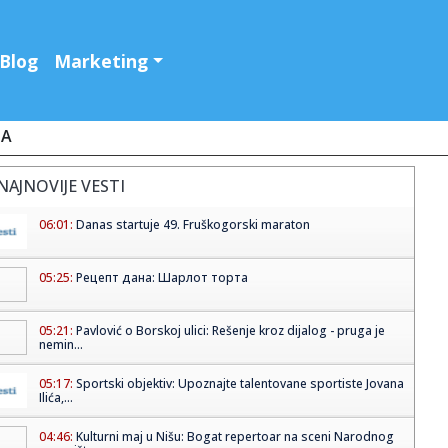
Blog
Marketing
JA
NAJNOVIJE VESTI
06:01:
Danas startuje 49. Fruškogorski maraton
05:25:
Рецепт дана: Шарлот торта
05:21:
Pavlović o Borskoj ulici: Rešenje kroz dijalog - pruga je
nemin...
05:17:
Sportski objektiv: Upoznajte talentovane sportiste Jovana
Ilića,...
04:46:
Kulturni maj u Nišu: Bogat repertoar na sceni Narodnog