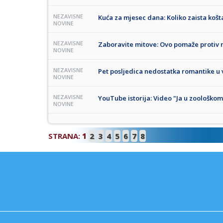
NEZAVISNE
Kuća za mjesec dana: Koliko zaista košta
NOVINE
NEZAVISNE
Zaboravite mitove: Ovo pomaže protiv
NOVINE
NEZAVISNE
Pet posljedica nedostatka romantike u 
NOVINE
NEZAVISNE
YouTube istorija: Video "Ja u zoološkom
NOVINE
STRANA:
1
2
3
4
5
6
7
8