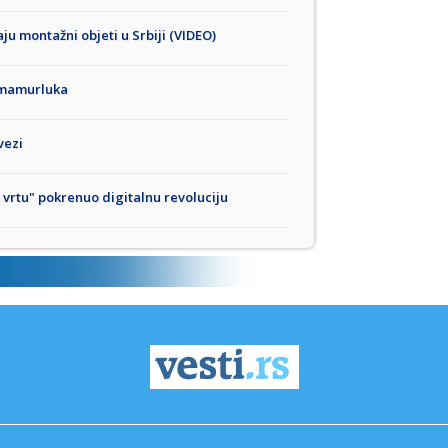
ju montažni objeti u Srbiji (VIDEO)
 mamurluka
vezi
 vrtu" pokrenuo digitalnu revoluciju