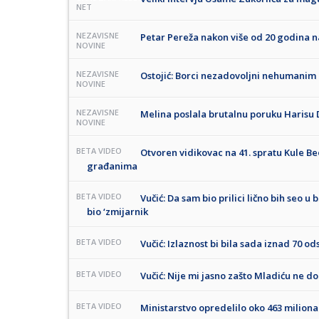
NET
NEZAVISNE
Petar Pereža nakon više od 20 godina 
NOVINE
NEZAVISNE
Ostojić: Borci nezadovoljni nehumani
NOVINE
NEZAVISNE
Melina poslala brutalnu poruku Harisu 
NOVINE
BETA VIDEO
Otvoren vidikovac na 41. spratu Kule B
građanima
BETA VIDEO
Vučić: Da sam bio prilici lično bih seo
bio ‘zmijarnik
BETA VIDEO
Vučić: Izlaznost bi bila sada iznad 70 od
BETA VIDEO
Vučić: Nije mi jasno zašto Mladiću ne d
BETA VIDEO
Ministarstvo opredelilo oko 463 milion