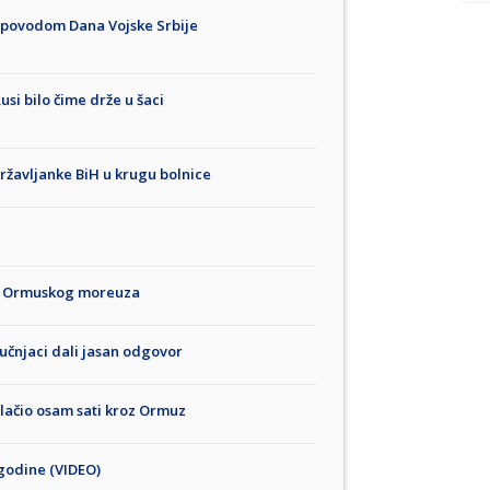
mu povodom Dana Vojske Srbije
Rusi bilo čime drže u šaci
ržavljanke BiH u krugu bolnice
ika Ormuskog moreuza
učnjaci dali jasan odgovor
lačio osam sati kroz Ormuz
 godine (VIDEO)