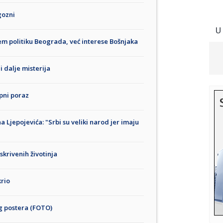
gozni
U
jem politiku Beograda, već interese Bošnjaka
 dalje misterija
opni poraz
Ljepojevića: "Srbi su veliki narod jer imaju
skrivenih životinja
krio
g postera (FOTO)