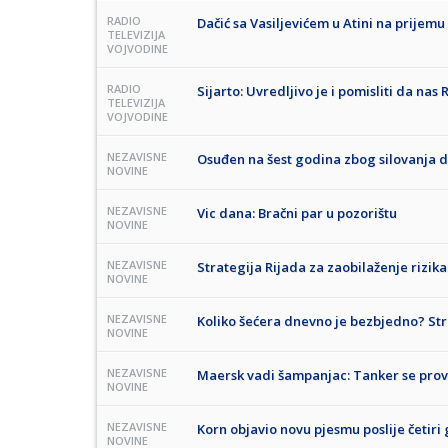
RADIO
Dačić sa Vasiljevićem u Atini na prije
TELEVIZIJA
VOJVODINE
RADIO
Sijarto: Uvredljivo je i pomisliti da nas 
TELEVIZIJA
VOJVODINE
NEZAVISNE
Osuđen na šest godina zbog silovanja d
NOVINE
NEZAVISNE
Vic dana: Bračni par u pozorištu
NOVINE
NEZAVISNE
Strategija Rijada za zaobilaženje riz
NOVINE
NEZAVISNE
Koliko šećera dnevno je bezbjedno? Str
NOVINE
NEZAVISNE
Maersk vadi šampanjac: Tanker se prov
NOVINE
NEZAVISNE
Korn objavio novu pjesmu poslije četiri
NOVINE