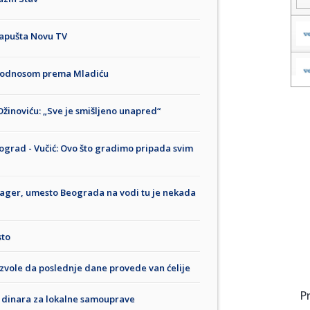
napušta Novu TV
m odnosom prema Mladiću
Džinoviću: „Sve je smišljeno unapred“
eograd - Vučić: Ovo što gradimo pripada svim
 u bager, umesto Beograda na vodi tu je nekada
sto
ozvole da poslednje dane provede van ćelije
P
a dinara za lokalne samouprave