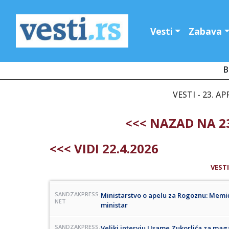
Vesti
Zabava
B
VESTI - 23. AP
<<< NAZAD NA 23
<<< VIDI 22.4.2026
VESTI
SANDZAKPRESS.
Ministarstvo o apelu za Rogoznu: Memić
NET
ministar
SANDZAKPRESS.
Veliki intervju Usame Zukorlića za mag