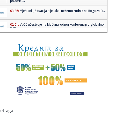
pozorišt...
03:26:
Mještani: „Situacija nije laka, nećemo rudnik na Rogozni” (...
02:01:
Vučić učestvuje na Međunarodnoj konferenciji o globalnoj
poli...
01:40:
Rimac u potpunosti preuzima Bugatti
01:11:
Glina za modeliranje i Epiq! Škoda se vratila u Milano
00:57:
Top Gear video: Gunther Werks F-26
00:56:
RAT NA BLISKOM ISTOKU Iran zatražio direktne pregovore
sa SAD! T...
00:43:
Zabrana koja će razbesneti tinejdžere: Ova evropska
zemlja spre...
00:30:
Počnimo život ispočetka, ali na Mesecu: Kreće nova
retraga
svemirska ...