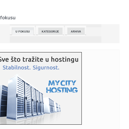
00:18:
Pretežno sunčano i toplije, temperatura do 25 stepeni
 fokusu
00:16:
Velika zaplena u Beogradu: Policija pronašla pet
kilograma marih...
U FOKUSU
KATEGORIJE
ARHIVA
00:12:
Dogodilo se na današnji datum, 25.april
00:03:
BYD Fang Cheng Bao Formula X
23:51:
REAL SE SAPLEO U SEVILJI: Betis kaznio grešku u nadoknadi
i oteo...
23:45:
Šaka blokadera pravi haos po Zemunu: Dragan Jovanović
pokušao ...
23:44:
Važno obaveštenje: Zbog radova u Takovskoj biće izmena
u saobr...
23:34:
ŠOK BROJKE IZ EVROLIGE: Večiti ostali bez ozbiljnog novca,
samo...
23:30:
Kasper odgovorio Zorici Marković na prozivke da mu je