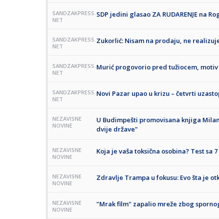
SANDZAKPRESS.
SDP jedini glasao ZA RUDARENJE na Ro
NET
SANDZAKPRESS.
Zukorlić: Nisam na prodaju, ne realizu
NET
SANDZAKPRESS.
Murić progovorio pred tužiocem, motiv i
NET
SANDZAKPRESS.
Novi Pazar upao u krizu – četvrti uzast
NET
NEZAVISNE
U Budimpešti promovisana knjiga Milana 
NOVINE
dvije države"
NEZAVISNE
Koja je vaša toksična osobina? Test sa 7 
NOVINE
NEZAVISNE
Zdravlje Trampa u fokusu: Evo šta je ot
NOVINE
NEZAVISNE
"Mrak film" zapalio mreže zbog sporno
NOVINE