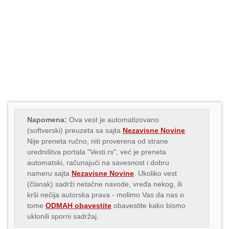
Napomena:
Ova vest je automatizovano
(softverski) preuzeta sa sajta
Nezavisne Novine
.
Nije preneta ručno, niti proverena od strane
uredništva portala "Vesti.rs", već je preneta
automatski, računajući na savesnost i dobru
nameru sajta
Nezavisne Novine
. Ukoliko vest
(članak) sadrži netačne navode, vređa nekog, ili
krši nečija autorska prava - molimo Vas da nas o
tome
ODMAH obavestite
obavestite kako bismo
uklonili sporni sadržaj.