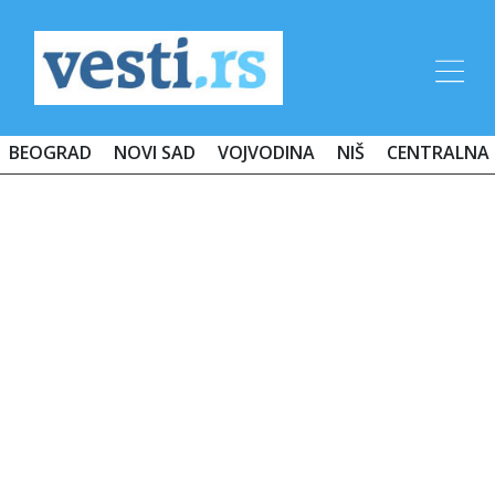
BEOGRAD
NOVI SAD
VOJVODINA
NIŠ
CENTRALNA 