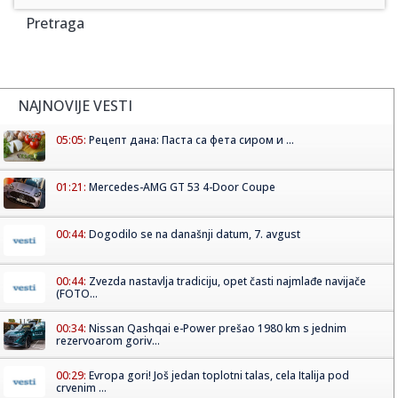
Pretraga
NAJNOVIJE VESTI
05:05:
Рецепт дана: Паста са фета сиром и ...
01:21:
Mercedes-AMG GT 53 4-Door Coupe
00:44:
Dogodilo se na današnji datum, 7. avgust
00:44:
Zvezda nastavlja tradiciju, opet časti najmlađe navijače
(FOTO...
00:34:
Nissan Qashqai e-Power prešao 1980 km s jednim
rezervoarom goriv...
00:29:
Evropa gori! Još jedan toplotni talas, cela Italija pod
crvenim ...