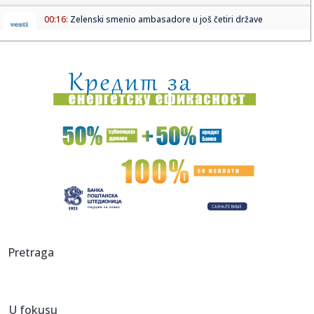
00:16:
Zelenski smenio ambasadore u još četiri države
00:09:
Humska konačno videla konkretan Partizan! Pogledajte
hajlajtse p...
00:05:
Roganović ne pomišlja na opuštanje: Uvek ima mesta za
napredak...
00:04:
Vukotić ne zna ko je Baba: "Vidim da ga svi hvale"
00:01:
Na današnji dan, 7. avgust
23:59:
U predgrađu Damaska podignut autobus u vazduh, dve
osobe poginul...
23:55:
ROMAŠČENKO POSLE POTOPA U HUMSKOJ: Jedna stvar
Pretraga
posebno ga je ra...
23:54:
Aleksić: "Nemamo čega da se plašimo u Kazahstanu"
VIDEO
U fokusu