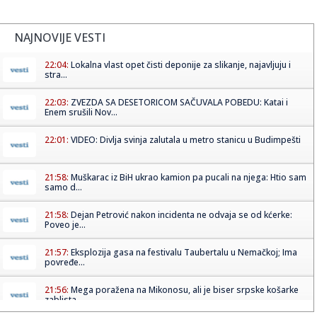
NAJNOVIJE VESTI
22:04:
Lokalna vlast opet čisti deponije za slikanje, najavljuju i
stra...
22:03:
ZVEZDA SA DESETORICOM SAČUVALA POBEDU: Katai i
Enem srušili Nov...
22:01:
VIDEO: Divlja svinja zalutala u metro stanicu u Budimpešti
21:58:
Muškarac iz BiH ukrao kamion pa pucali na njega: Htio sam
samo d...
21:58:
Dejan Petrović nakon incidenta ne odvaja se od kćerke:
Poveo je...
21:57:
Eksplozija gasa na festivalu Taubertalu u Nemačkoj; Ima
povređe...
21:56:
Mega poražena na Mikonosu, ali je biser srpske košarke
zablista...