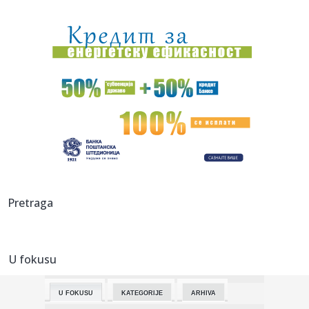
21:56:
Drugo veče „Freshwave“ festivala spojilo nespojive
ritmove
21:52:
Visoke temperature dodatno opterećuju gume: Evo kada
vožnja mo...
21:52:
Iran poslao važnu poruku Americi! Vens otkrio šta je
Teheran ob...
21:49:
"Nikada neću zaboraviti šta su mi uradili" Edita tek izašla
iz...
21:46:
Poseta Zelenskog: "Beograd šalje poruku Briselu,
ukrcavanje u ki...
21:41:
Evropa u plamenu; Vatra se otela kontroli, evakuacije širom
Pretraga
kont...
21:38:
Jedna kašičica u kafi može promijeniti njeno djelovanje na
cri...
U fokusu
21:38:
Dok drugi spavaju, oni su već na planini: Djeca beru
borovnice, ...
U FOKUSU
KATEGORIJE
ARHIVA
21:38:
Misteriozni muškarac živi u bilbordu usred Los Anđelesa: