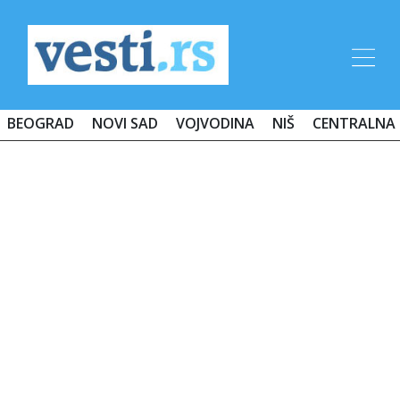
BEOGRAD
NOVI SAD
VOJVODINA
NIŠ
CENTRALNA 