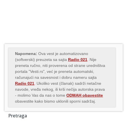
Napomena:
Ova vest je automatizovano
(softverski) preuzeta sa sajta
Radio 021
. Nije
preneta ručno, niti proverena od strane uredništva
portala "Vesti.rs", već je preneta automatski,
računajući na savesnost i dobru nameru sajta
Radio 021
. Ukoliko vest (članak) sadrži netačne
navode, vređa nekog, ili krši nečija autorska prava
- molimo Vas da nas o tome
ODMAH obavestite
obavestite kako bismo uklonili sporni sadržaj.
Pretraga