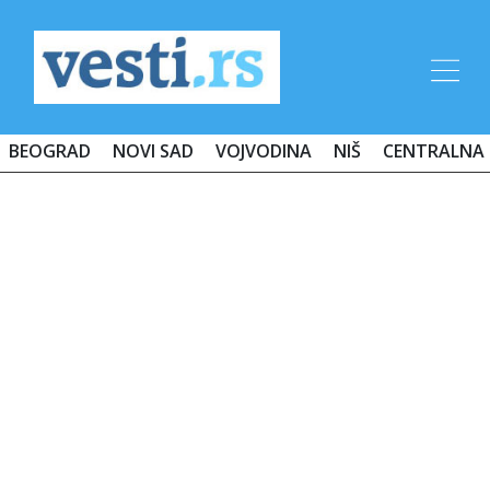
BEOGRAD
NOVI SAD
VOJVODINA
NIŠ
CENTRALNA 