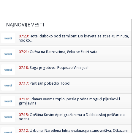
NAJNOVIJE VESTI
07:23:
Hotel duboko pod zemljom: Do kreveta se stiže 45 minuta,
noć ko...
07:21:
Gužva na Batrovcima, čeka se četiri sata
07:18:
Saga je gotovo: Potpisao Vinisijus!
07:17:
Partizan pobedio Tobol
07:16:
I danas veoma toplo, posle podne mogući pljuskovi i
grmljavina
07:15:
Opština Kovin: Apel građanima u Deliblatskoj peščari da
postu...
07:12:
Uzbuna: Naređena hitna evakuacija stanovništva; Otkazani