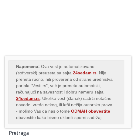
Napomena:
Ova vest je automatizovano
(softverski) preuzeta sa sajta
24sedam.rs
. Nije
preneta ručno, niti proverena od strane uredništva
portala "Vesti.rs", već je preneta automatski,
računajući na savesnost i dobru nameru sajta
24sedam.rs
. Ukoliko vest (članak) sadrži netačne
navode, vređa nekog, ili krši nečija autorska prava
- molimo Vas da nas o tome
ODMAH obavestite
obavestite kako bismo uklonili sporni sadržaj.
Pretraga