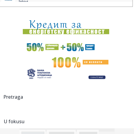
letovi...
07:11:
Na Preševu bez većih gužvi, ali se tokom dana očekuje
pojača...
07:10:
Najveći fenomen na tržištu nekretnina u Srbiji: Kuće u ovom
g...
07:10:
[PLAĆENI PIČ?] MILKA NEGROVIĆ,
Homepage.Creative.Digital: „M...
07:05:
Данас се мало лакше дише у Новом ...
07:05:
Radari već postavljeni: Šta se dešava u saobraćaju
07:03:
Milovanović se ne predaje posle debakla od Partizana:
Pretraga
Tobol nije...
07:01:
McMurtry Spéirling PURE na Monterey Car Weeku
U fokusu
07:00:
Novi detalji uvežbavanja 98. vazduhoplovne brigade: „Novi
sadr...