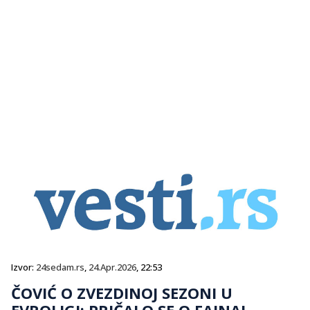
Izvor:
24sedam.rs
,
24.Apr.2026
, 22:53
ČOVIĆ O ZVEZDINOJ SEZONI U
EVROLIGI: PRIČALO SE O FAJNAL-