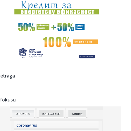
19:35:
Vučić: "Zbog toga ćemo biti vojna sila"
19:32:
Najboji stranci u istoriji NBA: Jokić iza Dirka i Janisa – Bod...
19:27:
"Znam koliko je teško voditi državu!" Vučić poslao jasnu
poru...
19:25:
J.D. Power ocenjivao i kineske marke
19:25:
Tokom jula udomljeno 14 pasa, a od početka godine 162
retraga
19:22:
Jovana Jeremić brutalno o veridbi "kralja hleba": Vreme
svođenj...
 fokusu
19:17:
EXPO karavan posetio Rumu: Predstavljeni kulturni,
istorijski i s...
U FOKUSU
KATEGORIJE
ARHIVA
19:15:
Loš početak za Tadićev NEC: Primili gol u prvom minutu, a
onda...
Coronavirus