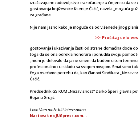
izražavaju nezadovoljstvo i razočaranje u činjenicu da se
gostovanja književnice Ksenije Ćaćić, navela „moguća guž
za građane.
Nije nam jasno kako je moguće da od višenedeljnog plani
>> Pročitaj celu ve
gostovanja i ukazivanja časti od strane domaćina dođe d
toga da se ona odrekla honorara i ponudila svoju pomoć to
„meni je delovalo da ja ne smem da budem u tom terminu u
profesionalno i u skladu sa svojom misijom. Smatramo tak
čega osećamo potrebu da, kao članovi Sindikata „Nezavisno
Ćaćić.
Predsednik GS KUM „Nezavisnost” Darko Šper i glavna pov
Bojana Grujić
I ovo Vam može biti interesantno
Nastavak na JUGpress.com...