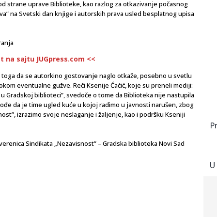
 od strane uprave Biblioteke, kao razlog za otkazivanje počasnog
va” na Svetski dan knjige i autorskih prava usled besplatnog upisa
ranja
st na sajtu JUGpress.com <<
o toga da se autorkino gostovanje naglo otkaže, posebno u svetlu
kom eventualne gužve. Reči Ksenije Ćaćić, koje su preneli mediji:
 Gradskoj biblioteci”, svedoče o tome da Biblioteka nije nastupila
ođe da je time ugled kuće u kojoj radimo u javnosti narušen, zbog
st”, izrazimo svoje neslaganje i žaljenje, kao i podršku Kseniji
P
erenica Sindikata „Nezavisnost” – Gradska biblioteka Novi Sad
U