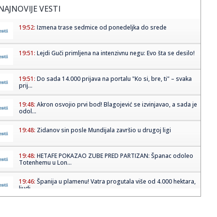
NAJNOVIJE VESTI
19:52:
Izmena trase sedmice od ponedeljka do srede
19:51:
Lejdi Guči primljena na intenzivnu negu: Evo šta se desilo!
19:51:
Do sada 14.000 prijava na portalu "Ko si, bre, ti" – svaka
prij...
19:48:
Akron osvojio prvi bod! Blagojević se izvinjavao, a sada je
odol...
19:48:
Zidanov sin posle Mundijala završio u drugoj ligi
19:48:
HETAFE POKAZAO ZUBE PRED PARTIZAN: Španac odoleo
Totenhemu u Lon...
19:46:
Španija u plamenu! Vatra progutala više od 4.000 hektara,
ljudi...
19:43:
Više od 30 dojava o požaru na Divčibarama: Vatre ipak nije
bil...