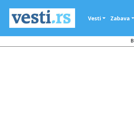
Vesti
Zabava
B