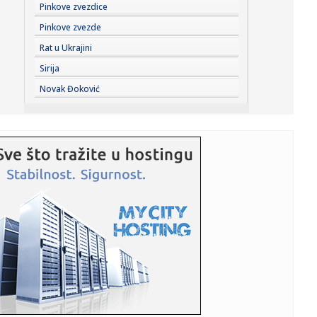
19:08:
Blagojević zaustavio favorita iz Moskve
Pinkove zvezdice
Pinkove zvezde
19:08:
Zvezdi pred očima Pazar, u mislima Hapoel
Rat u Ukrajini
Sirija
19:07:
Vučić: Srbija na dobrom putu, prva po rastu BDP-a u
Novak Đoković
Evropi u pr...
19:07:
STANKOVIĆ PROMEŠAO KARTE PRED HAPOEL: Enem dobio
veliku šansu,...
19:06:
VIDEO Četvrti dan borbe protiv vatrene stihije u
Deliblatskoj pe...
19:05:
"Srbija nikada više neće ćutati!" Milićević poslao snažnu p...
19:03:
HLADAN TUŠ ZA TADIĆA I NEC: Telstar šokirao Najmegen
već na s...
19:02:
Vučić najavio značajno veće plate i penzije! Predsednik
otkri...
19:02:
PSŽ ispustio prednost protiv Mančester junajteda