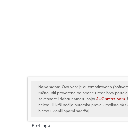
Napomena:
Ova vest je automatizovano (softvers
ručno, niti proverena od strane uredništva portala
savesnost i dobru nameru sajta
JUGpress.com
.
nekog, ili krši nečija autorska prava - molimo Va
bismo uklonili sporni sadržaj.
Pretraga