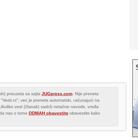
ki) preuzeta sa sajta
JUGpress.com
. Nije preneta
 "Vesti.rs", već je preneta automatski, računajući na
 Ukoliko vest (članak) sadrži netačne navode, vređa
s da nas o tome
ODMAH obavestite
obavestite kako