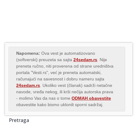
Napomena:
Ova vest je automatizovano
(softverski) preuzeta sa sajta
24sedam.rs
. Nije
preneta ručno, niti proverena od strane uredništva
portala "Vesti.rs", već je preneta automatski,
računajući na savesnost i dobru nameru sajta
24sedam.rs
. Ukoliko vest (članak) sadrži netačne
navode, vređa nekog, ili krši nečija autorska prava
- molimo Vas da nas o tome
ODMAH obavestite
obavestite kako bismo uklonili sporni sadržaj.
Pretraga