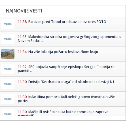
NAJNOVIJE VESTI
11:38:
Partizan pred Tobol predstavio novi dres FOTO
11:35:
Makedonska stranka odgovara grčkoj zbog spomenika u
Novom Sadu: ...
11:34:
Na više lokacija požari u leskovačkom kraju
11:32:
SPC objavila saopštenje episkopa Sergija: "Istorija će
pamtiti ...
11:30:
Emisija "Kvadratura kruga" od oktobra na televiziji N1
11:30:
Kula: Hitna pomoć u Kuli beleži gotovo dvostruko više
poziva
11:30:
Mačke ili psi: Šta nauka kaže o tome ko je zapravo
pametniji?
11:28:
Амерички кошаркаш Лони Вокер ...