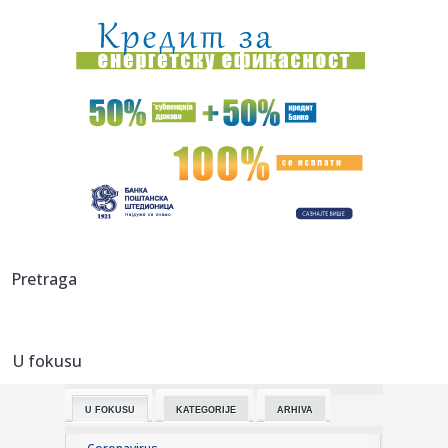
11:28:
Makabi ne staje!
11:28:
Reditelj Stevan Filipović pretučen u centru Beograda
11:26:
Sombor: Objavljen kompletan program „Bodrog festa“
11:25:
Vens: Pregovori će biti teški, ali cilj je jasan
11:25:
Novi atentat šokirao Ruse: Eksplodirao mercedes "kralja
Pretraga
dronova"
11:25:
Bosančić: 10 miliona KM potrebno za makadamske puteve
U fokusu
11:25:
Osumnjičen da je prevarama s kriptovalutama oštetio dvije
žene...
U FOKUSU
KATEGORIJE
ARHIVA
11:25:
Stevandić objavio "ekskluzivni" snimak: "Poslali mi moji, zna
se...