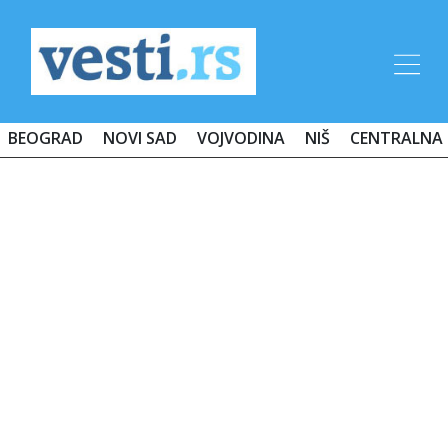
BEOGRAD
NOVI SAD
VOJVODINA
NIŠ
CENTRALNA 