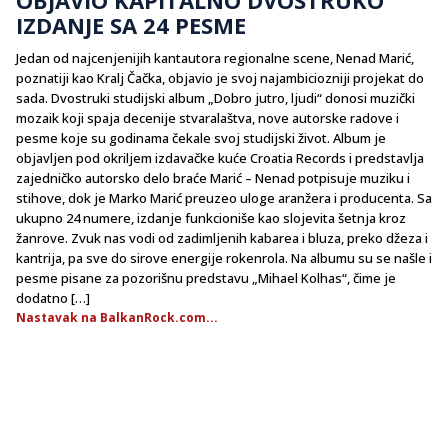
IZDANJE SA 24 PESME
Jedan od najcenjenijih kantautora regionalne scene, Nenad Marić,
poznatiji kao Kralj Čačka, objavio je svoj najambiciozniji projekat do
sada. Dvostruki studijski album „Dobro jutro, ljudi“ donosi muzički
mozaik koji spaja decenije stvaralaštva, nove autorske radove i
pesme koje su godinama čekale svoj studijski život. Album je
objavljen pod okriljem izdavačke kuće Croatia Records i predstavlja
zajedničko autorsko delo braće Marić – Nenad potpisuje muziku i
stihove, dok je Marko Marić preuzeo uloge aranžera i producenta. Sa
ukupno 24 numere, izdanje funkcioniše kao slojevita šetnja kroz
žanrove. Zvuk nas vodi od zadimljenih kabarea i bluza, preko džeza i
kantrija, pa sve do sirove energije rokenrola. Na albumu su se našle i
pesme pisane za pozorišnu predstavu „Mihael Kolhas“, čime je
dodatno […]
Nastavak na BalkanRock.com...