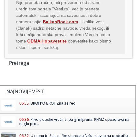
Nije preneta ručno, niti proverena od strane
uredništva portala "Vesti.rs", već je preneta
automatski, računajući na savesnost i dobru
nameru sajta
BalkanRock.com
. Ukoliko vest
(članak) sadrži netačne navode, vređa nekog, ili
krši nečija autorska prava - molimo Vas da nas o
tome
ODMAH obavestite
obavestite kako bismo
uklonili sporni sadržaj.
Pretraga
NAJNOVIJE VESTI
06:55:
BROJ PO BROJ: Zna se red
06:36:
Prvo tropske vrućine, pa grmljavina: RHMZ upozorava na
naglu pro...
06:32:
U planu tri železničke stanice u Nišu, glavna na području