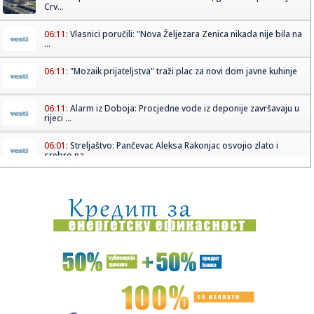
Crv...
06:11:
Vlasnici poručili: "Nova Željezara Zenica nikada nije bila na
...
06:11:
"Mozaik prijateljstva" traži plac za novi dom javne kuhinje
06:11:
Alarm iz Doboja: Procjedne vode iz deponije završavaju u
rijeci ...
06:01:
Streljaštvo: Pančevac Aleksa Rakonjac osvojio zlato i
srebro na...
05:05:
Рецепт дана: Паста са фета сиром и ...
01:21:
Mercedes-AMG GT 53 4-Door Coupe
00:44:
Dogodilo se na današnji datum, 7. avgust
00:44:
Zvezda nastavlja tradiciju, opet časti najmlađe navijače
(FOTO...