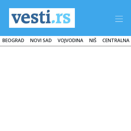
BEOGRAD
NOVI SAD
VOJVODINA
NIŠ
CENTRALNA 