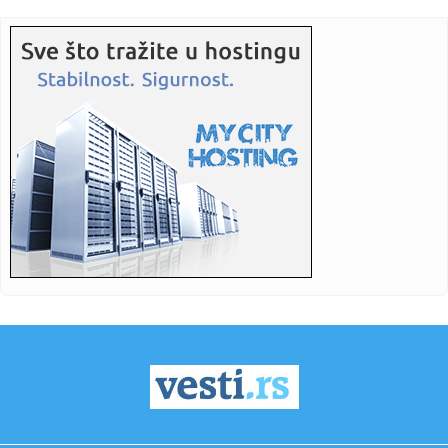
23:55:
ROMAŠČENKO POSLE POTOPA U HUMSKOJ: Jedna stvar
posebno ga je ra...
23:54:
Aleksić: "Nemamo čega da se plašimo u Kazahstanu"
VIDEO
23:48:
Trener Tobola: "Hteli smo da Partizan napada po krilu"
23:47:
Škoda Peaq u serijskoj proizvodnji
23:44:
"Mesi bi bio Pikaso" VIDEO
23:41:
Marinović nakon pobjede: Zaslužili smo još koji gol, ali
svaka...
23:41:
Može li ljetna avantura ipak nekako prerasti u ozbiljnu
vezu?
23:38:
Partizan demolirao Tobol, Ilić konačno zadovoljan: Na
momente j...
23:36:
U Minhenu krenula serijska proizvodnja potpuno
električnog BMW-a...