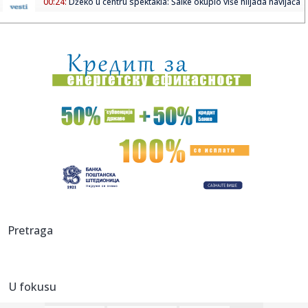
00:24:
Džeko u centru spektakla: Šalke okupio više hiljada navijača
00:24:
Bez golova u Hercegovini: Široki i Sloga, Sarajevo i Radnik
remi...
00:20:
Đura Đ. Trajković br. 26: Plejlista za sivu zonu (Fontaines
D....
00:17:
Velika akcija tokom noći i ranog jutra u Beogradu: Ekipe
izlaze ...
00:02:
Na današnji dan, 9. avgust
23:54:
TEŽAK UDARAC ZA HETAFE PRED EVROPU: Važan igrač
završio sezon...
23:46:
Bivši igrač Barselone ide u Los Anđeles
Pretraga
23:45:
Izgubili ste pasoš usred odmora? Ne paničite: Ovo su
koraci koj...
U fokusu
23:40:
Svetske DJ zvezde stižu u Sarajevo na prvi Circus Maximus:
Fedde...