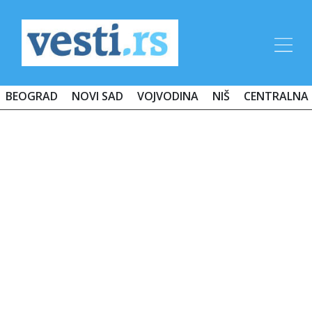
BEOGRAD
NOVI SAD
VOJVODINA
NIŠ
CENTRALNA 