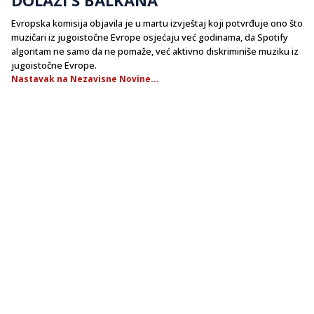
​Evropska komisija objavila je u martu izvještaj koji potvrđuje ono što
muzičari iz jugoistočne Evrope osjećaju već godinama, da Spotify
algoritam ne samo da ne pomaže, već aktivno diskriminiše muziku iz
jugoistočne Evrope.
Nastavak na Nezavisne Novine...