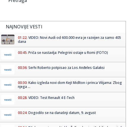
Pretraga
NAJNOVIJE VESTI
01:22:
VIDEO: Novi Audi od 600.000 evra je razvijen za samo 405
dana
00:45:
Priča se nastavlja: Pelegrini ostaje u Romi (FOTO)
00:36:
Serhi Roberto potpisao za Los Anđeles Galaksi
00:30:
Kako izgleda novi dom Kejt Midlton i princa Vilijama: Zbog
njega ...
00:28:
VIDEO: Test Renault 4 E-Tech
00:24:
Dogodilo se na današnji datum, 9. avgust