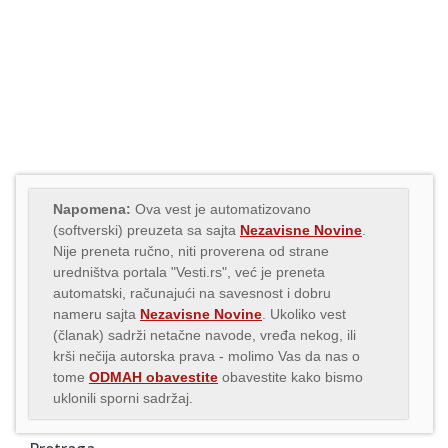
Napomena:
Ova vest je automatizovano
(softverski) preuzeta sa sajta
Nezavisne Novine
.
Nije preneta ručno, niti proverena od strane
uredništva portala "Vesti.rs", već je preneta
automatski, računajući na savesnost i dobru
nameru sajta
Nezavisne Novine
. Ukoliko vest
(članak) sadrži netačne navode, vređa nekog, ili
krši nečija autorska prava - molimo Vas da nas o
tome
ODMAH obavestite
obavestite kako bismo
uklonili sporni sadržaj.