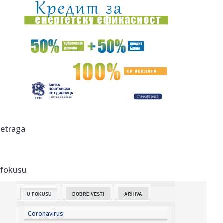
08:28:
Detalji drame Luke Dončića i Anamarije: Bivša ga udarila
gde n...
08:27:
Preokret u FIFA: Argentina javno podržala Infantina!
08:26:
Смањен бродски саобраћај кроз ...
08:25:
U većem delu Srbije bez restrikcija vode
08:24:
Радосне вести из Бетаније, Нови Сад ...
retraga
08:20:
Размена уџбеника у суботу, 8. ...
 fokusu
08:18:
Вучић: Људи разумеју колико је неко ...
U FOKUSU
DOBRE VESTI
ARHIVA
08:18:
Partizan na skeneru B92.sport: Sekov u poželjnom paketu
– Kost...
Coronavirus