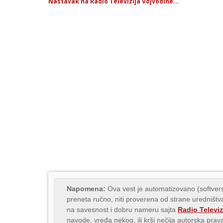
Nastavak na Radio Televizija Vojvodine...
Napomena:
Ova vest je automatizovano (softvers
preneta ručno, niti proverena od strane uredništva
na savesnost i dobru nameru sajta
Radio Televiz
navode, vređa nekog, ili krši nečija autorska pr