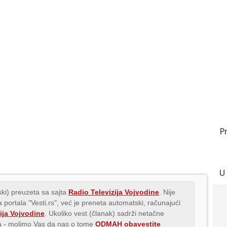
P
U
ki) preuzeta sa sajta
Radio Televizija Vojvodine
. Nije
 portala "Vesti.rs", već je preneta automatski, računajući
ija Vojvodine
. Ukoliko vest (članak) sadrži netačne
ava - molimo Vas da nas o tome
ODMAH obavestite