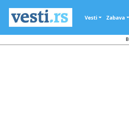
Vesti
Zabava
B