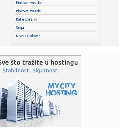
08:18:
Požari u Srbiji i dalje bukte; Evo gde je najteža situacija
Pinkove zvezdice
FOT...
Pinkove zvezde
08:16:
HETAFE SPREMA BOMBU PRED PARTIZAN: U Madrid stiže
Rat u Ukrajini
vezista plaće...
Sirija
08:14:
Изложба Наде Кажић „Врт за моју ...
Novak Đoković
08:13:
U Deliblatskoj peščari jutros bolja situacija, na Žaračkoj
pl...
08:12:
Kasnio sa igrom, pa napravio drugu gde ga igrači bizarno
kažnja...
08:11:
Vrelo od ranog jutra, a tek će da prži: RHMZ izdao hitno
upozor...
08:11:
Kineski obaveštajci: Evo ko stoji iza krize u Seuti
08:10:
Ovaj električni Nissan prešao je skoro 2.000 km sa jednim
rezer...
08:09:
Stigli gastarbajteri: Trubači, veselje i pune ulice – romska
n...