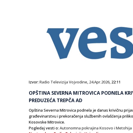
Izvor:
Radio Televizija Vojvodine
,
24.Apr.2026
, 22:11
OPŠTINA SEVERNA MITROVICA PODNELA KRI
PREDUZEĆA TREPČA AD
Opština Severna Mitrovica podnela je danas krivičnu prij
građevinarstvu i prekoračenja službenih ovlašćenja prilik
Kosovske Mitrovice.
Pogledaj vesti o:
Autonomna pokrajina Kosovo i Metohija