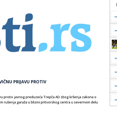
VIČNU PRIJAVU PROTIV
avu protiv javnog preduzeća Trepča AD zbog kršenja zakona o
om rušenja garaža u blizini pritvorskog centra u severnom delu