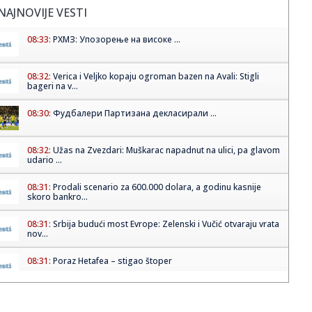
NAJNOVIJE VESTI
08:33:
РХМЗ: Упозорење на високе ...
08:32:
Verica i Veljko kopaju ogroman bazen na Avali: Stigli
bageri na v...
08:30:
Фудбалери Партизана декласирали ...
08:32:
Užas na Zvezdari: Muškarac napadnut na ulici, pa glavom
udario ...
08:31:
Prodali scenario za 600.000 dolara, a godinu kasnije
skoro bankro...
08:31:
Srbija budući most Evrope: Zelenski i Vučić otvaraju vrata
nov...
08:31:
Poraz Hetafea – stigao štoper
08:28:
Analitičar naklonjen blokaderima: "Vučić prvo ide na
parlament...