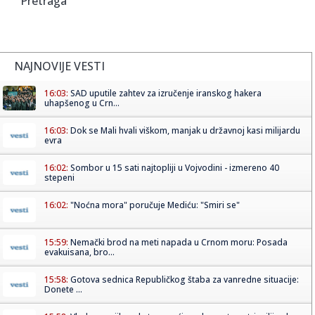
Pretraga
NAJNOVIJE VESTI
16:03:
SAD uputile zahtev za izručenje iranskog hakera
uhapšenog u Crn...
16:03:
Dok se Mali hvali viškom, manjak u državnoj kasi milijardu
evra
16:02:
Sombor u 15 sati najtopliji u Vojvodini - izmereno 40
stepeni
16:02:
"Noćna mora" poručuje Mediću: "Smiri se"
15:59:
Nemački brod na meti napada u Crnom moru: Posada
evakuisana, bro...
15:58:
Gotova sednica Republičkog štaba za vanredne situacije:
Donete ...