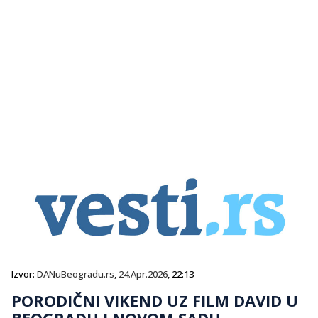
Izvor:
DANuBeogradu.rs
,
24.Apr.2026
, 22:13
PORODIČNI VIKEND UZ FILM DAVID U
BEOGRADU I NOVOM SADU