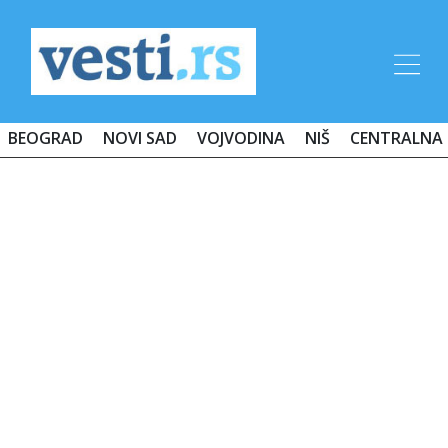
BEOGRAD
NOVI SAD
VOJVODINA
NIŠ
CENTRALNA 