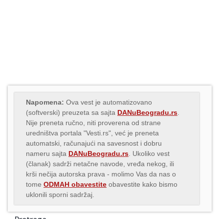
Napomena:
Ova vest je automatizovano
(softverski) preuzeta sa sajta
DANuBeogradu.rs
.
Nije preneta ručno, niti proverena od strane
uredništva portala "Vesti.rs", već je preneta
automatski, računajući na savesnost i dobru
nameru sajta
DANuBeogradu.rs
. Ukoliko vest
(članak) sadrži netačne navode, vređa nekog, ili
krši nečija autorska prava - molimo Vas da nas o
tome
ODMAH obavestite
obavestite kako bismo
uklonili sporni sadržaj.