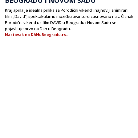
Kraj aprila je idealna prilika za Porodični vikend i najnoviji animirani
film „David“, spektakularnu muzičku avanturu zasnovanu na… Članak
Porodični vikend uz film DAVID u Beogradu i Novom Sadu se
pojavljuje prvo na Dan u Beogradu.
Nastavak na DANuBeogradu.rs...