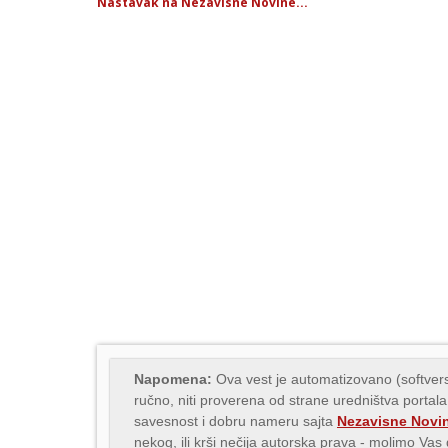
Nastavak na Nezavisne Novine...
Napomena:
Ova vest je automatizovano (softvers
ručno, niti proverena od strane uredništva portala
savesnost i dobru nameru sajta
Nezavisne Novi
nekog, ili krši nečija autorska prava - molimo Va