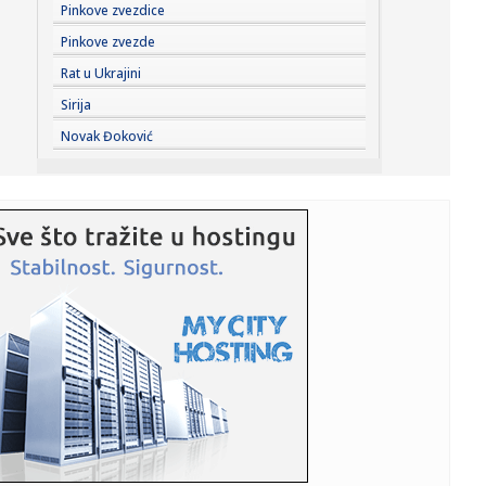
20:20:
Vetar i dalje otežava gašenje požara u Deliblatskoj
Pinkove zvezdice
peščari,...
Pinkove zvezde
20:20:
Vučić priredio večeru u čast Zelenskog: "Poseta će
Rat u Ukrajini
doprineti...
Sirija
20:19:
Zvezdin poraz dodatni "problem" za Pazarce: Pandurović
Novak Đoković
se nada n...
20:13:
ZVEZDA DOČEKUJE NOVI PAZAR: Stanković najavio rotacije
i jasan ...
20:10:
Ljekari savjetuju: Ove dvije supernamirnice mogu biti
saveznik va...
20:07:
Engleski reprezentativac pred sudom zbog incidenta u
Londonu
20:06:
Vučić sutra sa Zelenskim u Palati Srbija; Tri ključne teme
raz...
20:01:
Barselona zaradila više od 3.000.000 evra od odlazaka
ovog leta
20:00:
Na +40 stepeni u gradu nosimo ove lagane i šik
kombinacije