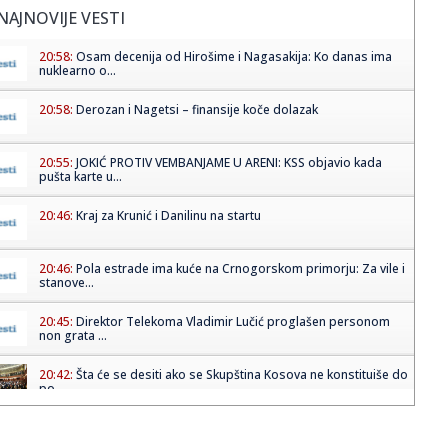
NAJNOVIJE VESTI
20:58:
Osam decenija od Hirošime i Nagasakija: Ko danas ima
nuklearno o...
20:58:
Derozan i Nagetsi – finansije koče dolazak
20:55:
JOKIĆ PROTIV VEMBANJAME U ARENI: KSS objavio kada
pušta karte u...
20:46:
Kraj za Krunić i Danilinu na startu
20:46:
Pola estrade ima kuće na Crnogorskom primorju: Za vile i
stanove...
20:45:
Direktor Telekoma Vladimir Lučić proglašen personom
non grata ...
20:42:
Šta će se desiti ako se Skupština Kosova ne konstituiše do
po...
20:42:
Baždar promenio i klub i zemlju: Bivši partizanovac
potpisao (F...