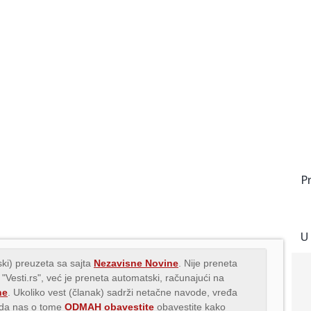
P
U
ki) preuzeta sa sajta
Nezavisne Novine
. Nije preneta
 "Vesti.rs", već je preneta automatski, računajući na
ne
. Ukoliko vest (članak) sadrži netačne navode, vređa
s da nas o tome
ODMAH obavestite
obavestite kako