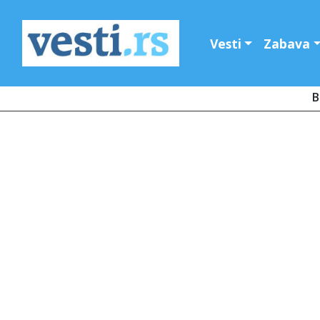
Vesti
Zabava
B