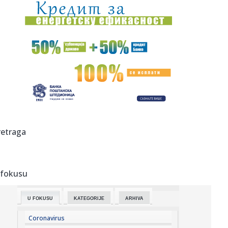
20:40:
Novine: "Tramp zna da NATO nikada ne bi ginuo za
Ameriku"; "Kurti...
20:39:
Skandal u Nacionalnom parku: Uginulo 16 slonova od
trovanja cijan...
20:36:
Mađar otkrio kakva je situacija sa energentima u
Mađarskom
20:34:
RADNIČKI TRAŽI PRVE BODOVE: Dudić jasan pred Zemun –
„Nema...
20:32:
Najveće tržište električnih automobila naglo usporava
retraga
20:31:
Vučić priredio večeru u čast Zelenskog: „Poseta će
doprine...
 fokusu
20:21:
Stanković: "Želim da naprave jednu lepu uvertiru pred
utorak"
U FOKUSU
KATEGORIJE
ARHIVA
20:21:
Valensija dovela centra i prosledila ga na pozajmicu
Coronavirus