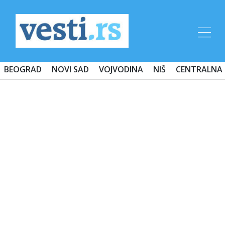
BEOGRAD
NOVI SAD
VOJVODINA
NIŠ
CENTRALNA 