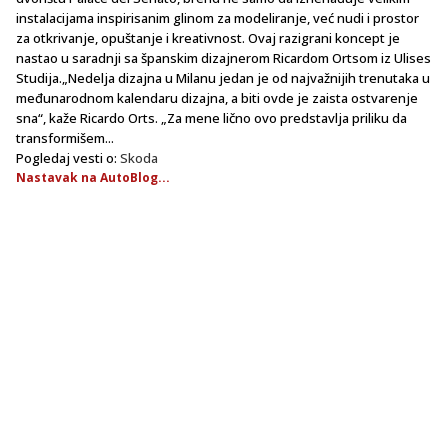
instalacijama inspirisanim glinom za modeliranje, već nudi i prostor
za otkrivanje, opuštanje i kreativnost. Ovaj razigrani koncept je
nastao u saradnji sa španskim dizajnerom Ricardom Ortsom iz Ulises
Studija.„Nedelja dizajna u Milanu jedan je od najvažnijih trenutaka u
međunarodnom kalendaru dizajna, a biti ovde je zaista ostvarenje
sna“, kaže Ricardo Orts. „Za mene lično ovo predstavlja priliku da
transformišem...
Pogledaj vesti o:
Skoda
Nastavak na AutoBlog...