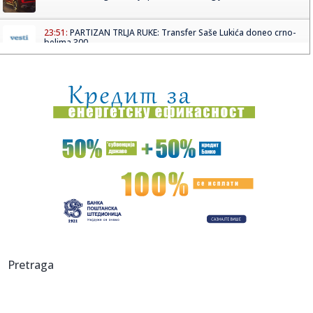
23:51:
PARTIZAN TRLJA RUKE: Transfer Saše Lukića doneo crno-
belima 300...
23:48:
Otišao iz Arsenala pre nego što su podigli trofej – vratio
se...
23:47:
Srpkinje pronašle novčanik u Čanju, pa uradile nešto što je
...
23:46:
Detalji drame na nemačkom aerodromu: Vozač nogom
izbacio dron s...
23:42:
Kraj za Aleksandru i Anu: Eliminisane već na startu
23:35:
"Nema lakih utakmica, ali mi smo Vojvodina"
23:33:
Ribakina sigurna u Torontu
Pretraga
23:32:
Brenin potez posle pada razbesneo javnost: Devojka joj
pružila r...