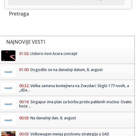
Pretraga
NAJNOVIJE VESTI
01:02:
Uskoro novi Acura concept
01:00:
Dogodilo se na današnji datum, 8. avgust
00:32:
Velika zamena kontejnera na Zvezdari: Stiglo 177 novih, a
„dža...
00:16:
Singapur ima plan za borbu protiv paklenih vrućina: Ovako
hoće ...
00:03:
Na današnji dan, 8. avgust
00:03:
Volkswagen menja poslovnu strategiju u SAD