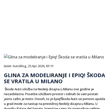
Izvor:
AutoBlog
,
25.Apr.2026
, 01:11
GLINA ZA MODELIRANJE I EPIQ! ŠKODA
SE VRATILA U MILANO
Škode Auto izložba na Nedelji dizajna u Milanu ove godine je
nezaobilazna. Posetite izložbeni prostor i odmah će vam postati
jasno zašto je moto: Ooooh, to je Epiq!Škoda Auto se ponovo uputila
u grad mode za nastup na prestižnoj Nedelji dizajna u Milanu. U
dvorištu Palace del Senato, brend ne samo da iznenađuje velikim