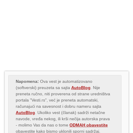
Napomena:
Ova vest je automatizovano
(softverski) preuzeta sa sajta
AutoBlog
. Nije
preneta ručno, niti proverena od strane uredništva
portala "Vesti.rs", već je preneta automatski,
računajući na savesnost i dobru nameru sajta
AutoBlog
. Ukoliko vest (članak) sadrži netačne
navode, vređa nekog, ili krši nečija autorska prava
- molimo Vas da nas o tome
ODMAH obavestite
obavestite kako bismo uklonili sporni sadržaj.