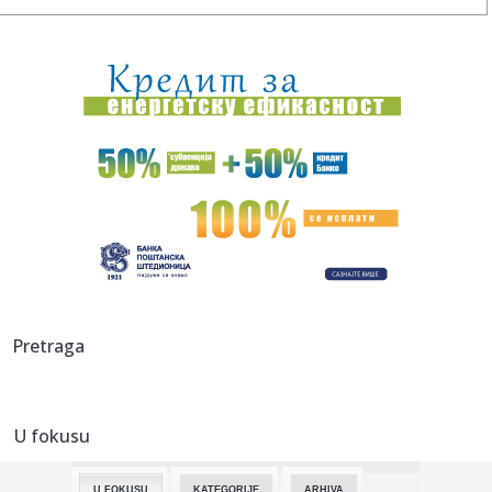
09:03:
Nemački penzioneri rade i do 74 godine
09:01:
Pl@ža – Ljubljana – Gala Hala, Metelkova (Ljubljana) – 29....
09:01:
Ćirović: Nizak vodostaj je opterećenje za sistem, voda da
se r...
09:01:
VIDEO: Profesor Stevan Filipović pretučen u centru
Beograda
09:00:
Француска царина запленила више од ...
09:00:
Pokradena Emina Jahović: Ostala bez 50.000 evra! Pevačica
Pretraga
očaj...
08:59:
Без воде део Лимана 3
U fokusu
08:59:
Apatin: Ede Višinka novi sportski direktor „Mladosti“ iz
Apa...
U FOKUSU
KATEGORIJE
ARHIVA