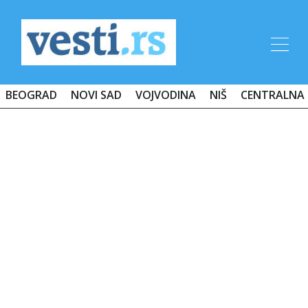
BEOGRAD
NOVI SAD
VOJVODINA
NIŠ
CENTRALNA 