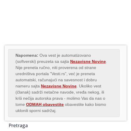
Napomena:
Ova vest je automatizovano
(softverski) preuzeta sa sajta
Nezavisne Novine
.
Nije preneta ručno, niti proverena od strane
uredništva portala "Vesti.rs", već je preneta
automatski, računajući na savesnost i dobru
nameru sajta
Nezavisne Novine
. Ukoliko vest
(članak) sadrži netačne navode, vređa nekog, ili
krši nečija autorska prava - molimo Vas da nas o
tome
ODMAH obavestite
obavestite kako bismo
uklonili sporni sadržaj.
Pretraga