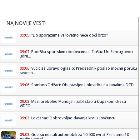
NAJNOVIJE VESTI
09:09:
"Do sporazuma verovatno neće doći brzo"
09:07:
Podrška sportskim ribolovcima u Žitištu: Uručeni ugovori
udru...
09:06:
Vučić se upravo oglasio: Predsednik poslao moćnu poruku
svom n...
09:06:
Sombor/Odžaci: Obustavljena plovidba na kanalima DTD
09:03:
Mesi preboleo Mundijal i zablistao u klupskom dresu
VIDEO
09:03:
Lovćenac: Dobrovoljno davanje krvi u Lovćencu
09:03:
Gde su nestali automobili za 10.000 evra? Pre samo 10
godina mogl...