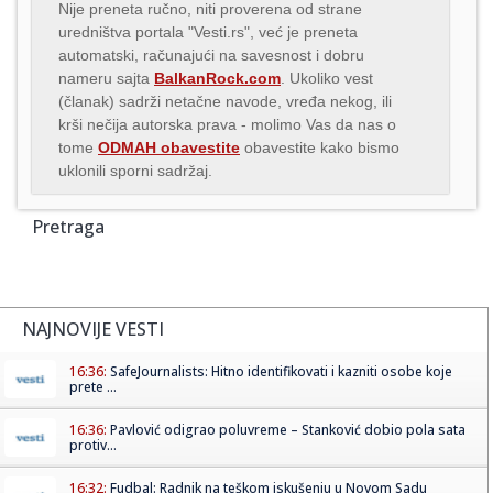
Nije preneta ručno, niti proverena od strane
uredništva portala "Vesti.rs", već je preneta
automatski, računajući na savesnost i dobru
nameru sajta
BalkanRock.com
. Ukoliko vest
(članak) sadrži netačne navode, vređa nekog, ili
krši nečija autorska prava - molimo Vas da nas o
tome
ODMAH obavestite
obavestite kako bismo
uklonili sporni sadržaj.
Pretraga
NAJNOVIJE VESTI
16:36:
SafeJournalists: Hitno identifikovati i kazniti osobe koje
prete ...
16:36:
Pavlović odigrao poluvreme – Stanković dobio pola sata
protiv...
16:32:
Fudbal: Radnik na teškom iskušenju u Novom Sadu