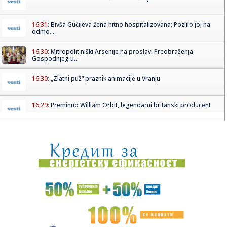
16:31:
Bivša Gučijeva žena hitno hospitalizovana; Pozlilo joj na
odmo...
16:30:
Mitropolit niški Arsenije na proslavi Preobraženja
Gospodnjeg u...
16:30:
„Zlatni puž“ praznik animacije u Vranju
16:29:
Preminuo William Orbit, legendarni britanski producent
16:27:
Grčka diže ""Apače; dva moćna helikoptera lete ka
Emiratima F...
16:26:
Brena i Boba izdaju luks jahtu vrednu šest miliona evra:
Ispliva...
16:25:
Cirkus – Kanter i Vajt hoće u WNBA: "Demonizacija grupe
ljudi....
16:20:
Бар: Два света у једном граду