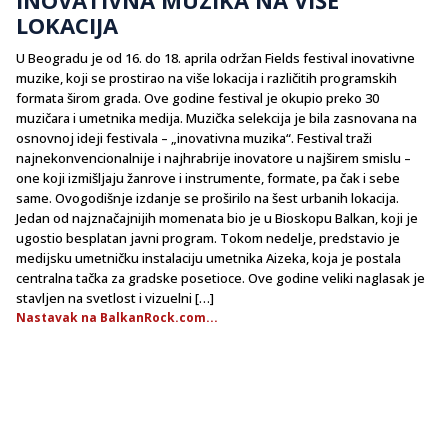
LOKACIJA
U Beogradu je od 16. do 18. aprila održan Fields festival inovativne
muzike, koji se prostirao na više lokacija i različitih programskih
formata širom grada. Ove godine festival je okupio preko 30
muzičara i umetnika medija. Muzička selekcija je bila zasnovana na
osnovnoj ideji festivala – „inovativna muzika“. Festival traži
najnekonvencionalnije i najhrabrije inovatore u najširem smislu –
one koji izmišljaju žanrove i instrumente, formate, pa čak i sebe
same. Ovogodišnje izdanje se proširilo na šest urbanih lokacija.
Jedan od najznačajnijih momenata bio je u Bioskopu Balkan, koji je
ugostio besplatan javni program. Tokom nedelje, predstavio je
medijsku umetničku instalaciju umetnika Aizeka, koja je postala
centralna tačka za gradske posetioce. Ove godine veliki naglasak je
stavljen na svetlost i vizuelni […]
Nastavak na BalkanRock.com...