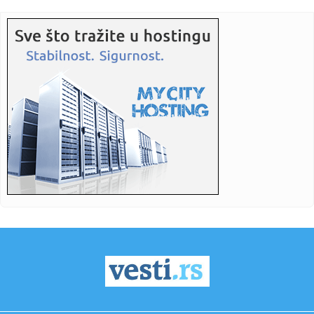
16:16:
Mala strelica na instrument tabli koju mnogi vozači
godinama ne ...
16:15:
Američka firma donela opremu za bušenje bez dozvole:
Grenland i...
16:12:
Turska ograničava pomorski saobraćaj ka Crnom moru
16:12:
U Mađarskoj oboren rekord najviše minimalne temperature
16:11:
Mediji: Blokaderi "otpisali" i Bodirogu – čitav spisak
zamerki
16:10:
PARTIZAN GA JE ŽELEO, ALI JE ON IZABRAO DRUGI PUT:
Miletić otkr...
16:09:
Preokret: Bolomboj veran Asvelu
16:09:
Novosadski studenti prikupljaju pomoć za one koji gase
požar u ...
16:05:
Редовна конзумација ових ...