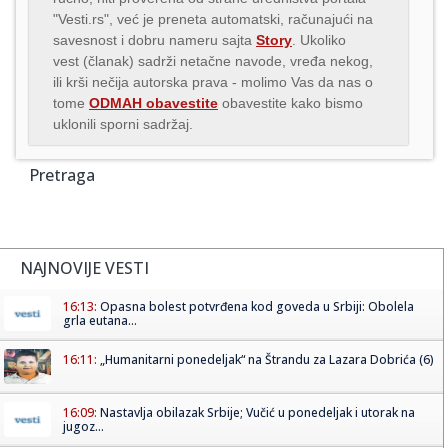
"Vesti.rs", već je preneta automatski, računajući na
savesnost i dobru nameru sajta
Story
. Ukoliko
vest (članak) sadrži netačne navode, vređa nekog,
ili krši nečija autorska prava - molimo Vas da nas o
tome
ODMAH obavestite
obavestite kako bismo
uklonili sporni sadržaj.
Pretraga
NAJNOVIJE VESTI
16:13:
Opasna bolest potvrđena kod goveda u Srbiji: Obolela
grla eutana...
16:11:
„Humanitarni ponedeljak“ na Štrandu za Lazara Dobrića (6)
16:09:
Nastavlja obilazak Srbije; Vučić u ponedeljak i utorak na
jugoz...