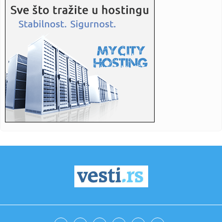
15:35:
Objavljen prvi snimak Modžtabe Hamneija, desna strana
lica mu se...
15:35:
Slavio pobjedu krug prije kraja pa ostao "kratkih rukava"
(VIDEO)
15:35:
Bor pao na kupače na plaži u Hrvatskoj, povrijeđeno dvoje
odra...
15:35:
Papa pozvao na prekid sukoba: U Ukrajini i Rusiji stradaju
nevini...
15:35:
Srbija, Slovenija i Sjeverna Makedonija kandidati za EP
15:35:
Derventski "Unis" najveći poreski dužnik
15:35:
Teško povrijeđen motociklista u Zenici
15:35:
Mediji: Dok se naši vatrogasci bore na terenu, blokaderi iz
fote...
15:35:
U jednom danu u Sjevernoj Makedoniji izbilo 25 požara,