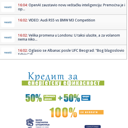
16:04:
OpenAI zaustavio novu veštačku inteligenciju: Premoćna je i
op...
16:02:
VIDEO: Audi RS5 vs BMW M3 Competition
16:02:
Velika promena u Londonu: U taksi ulazite, a za volanom
nema niko...
16:02:
Oglasio se Albanac posle UFC Beograd: "Bog blagoslovio
Srbiju" VI...
16:01:
Upozorenje iz Moskve zbog Kosova: "Opasno je maštati"
16:01:
Ako vam je promakla „qipao” haljina iz Zare, pronašli smo
za...
16:00:
Drama u Parizu: Starija žena ušetala u crkvu sa bombama
15:58:
Raspored sahrana za ponedeljak, 10. avgust
15:57:
VLAHOVIĆU NA STO STIGLO 50 MILIONA EVRA: Bešiktaš