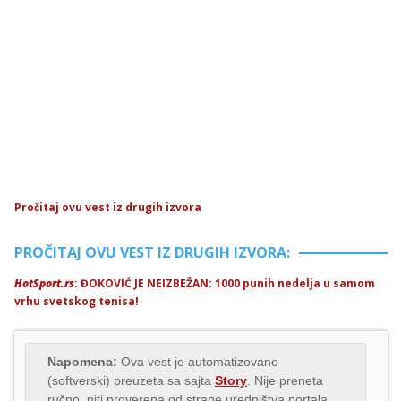
Pročitaj ovu vest iz drugih izvora
PROČITAJ OVU VEST IZ DRUGIH IZVORA:
HotSport.rs
: ĐOKOVIĆ JE NEIZBEŽAN: 1000 punih nedelja u samom
vrhu svetskog tenisa!
Napomena:
Ova vest je automatizovano
(softverski) preuzeta sa sajta
Story
. Nije preneta
ručno, niti proverena od strane uredništva portala