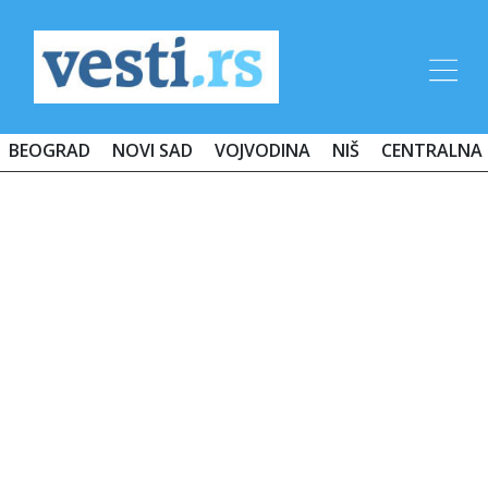
BEOGRAD
NOVI SAD
VOJVODINA
NIŠ
CENTRALNA 