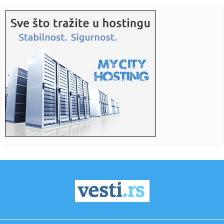
14:50:
Milivojević najavljuje da će kada pobede u Beogradu slaviti
uz ...
14:50:
Iran se priprema za nove izazove: Pezeškijan se sastao sa
Hamnei...
14:48:
FONSEKA PECNUO NOVAKA ZBOG GODINA: Brazilac se
našalio na Đokov...
14:48:
Može li neprijatelj Rusije biti prijatelj Srbije?
14:46:
Bez struje i bez vode u Beogradu, 10. avgust 2026.
14:46:
VIDEO: Ugrožene drevne sudanske piramide Meroe
14:46:
Igraće sa Partizanom: Poznata ekipa dolazi u Beograd!
14:46:
Silverston pripada Fernandesu