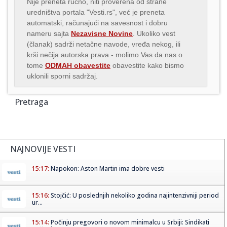
Nije preneta ručno, niti proverena od strane
uredništva portala "Vesti.rs", već je preneta
automatski, računajući na savesnost i dobru
nameru sajta
Nezavisne Novine
. Ukoliko vest
(članak) sadrži netačne navode, vređa nekog, ili
krši nečija autorska prava - molimo Vas da nas o
tome
ODMAH obavestite
obavestite kako bismo
uklonili sporni sadržaj.
Pretraga
NAJNOVIJE VESTI
15:17:
Napokon: Aston Martin ima dobre vesti
15:16:
Stojčić: U poslednjih nekoliko godina najintenzivniji period
ur...
15:14:
Počinju pregovori o novom minimalcu u Srbiji: Sindikati