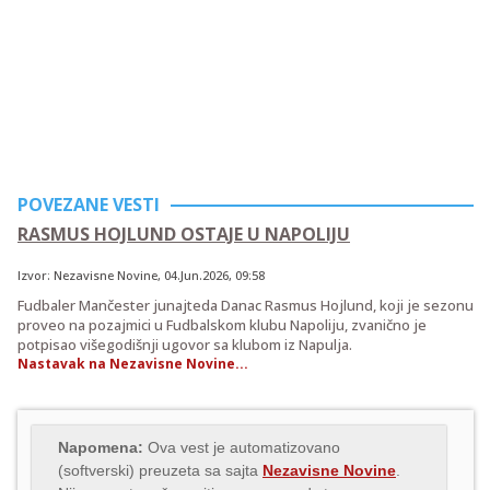
POVEZANE VESTI
RASMUS HOJLUND OSTAJE U NAPOLIJU
Izvor:
Nezavisne Novine
,
04.Jun.2026
, 09:58
Fudbaler Mančester junajteda Danac Rasmus Hojlund, koji je sezonu
proveo na pozajmici u Fudbalskom klubu Napoliju, zvanično je
potpisao višegodišnji ugovor sa klubom iz Napulja.
Nastavak na Nezavisne Novine...
Napomena:
Ova vest je automatizovano
(softverski) preuzeta sa sajta
Nezavisne Novine
.