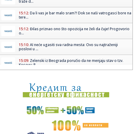
traže d...
15:12:
Da li vas je bar malo sram?! Dok se naši vatrogasci bore na
tere...
15:12:
Đilas priznao ono što opozicija ne želi da čuje! Progovorio
o...
15:10:
AI neće ugasiti sva radna mesta: Ovo su najtraženiji
poslovi u ...
15:09:
Zelenski iz Beograda poručio da ne menjaju stav o tzv.
Kosovu; P...
15:05:
Колико су безбедне брзе дијете?
15:05:
Buick Electra L7 EV
15:05:
PARTIZANU SE OTVARAJU VRATA ZA MILOŠEVIĆA?! Štutgart
gomila na...
15:03:
Iranskog vrhovnog vođe nema nigde. Ko onda vodi Iran?