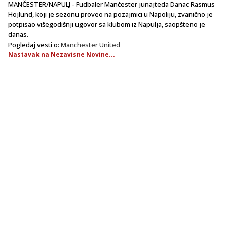
MANČESTER/NAPULJ - Fudbaler Mančester junajteda Danac Rasmus
Hojlund, koji je sezonu proveo na pozajmici u Napoliju, zvanično je
potpisao višegodišnji ugovor sa klubom iz Napulja, saopšteno je
danas.
Pogledaj vesti o:
Manchester United
Nastavak na Nezavisne Novine...