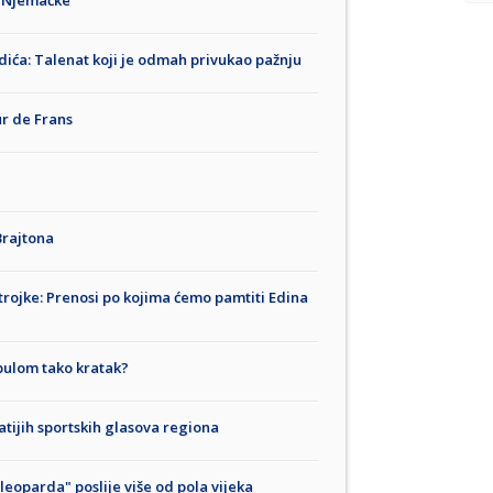
a Njemačke
ića: Talenat koji je odmah privukao pažnju
r de Frans
 Brajtona
rojke: Prenosi po kojima ćemo pamtiti Edina
rpulom tako kratak?
tijih sportskih glasova regiona
eoparda" poslije više od pola vijeka