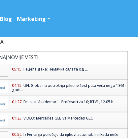
Blog
Marketing
JA
NAJNOVIJE VESTI
05:15:
Рецепт дана: Немачка салата од ...
04:15:
UN: Globalna potrošnja piletine šest puta veća nego 1961.
godi...
01:27:
Emisija "Akademac" - Profesori za 10; RTV1, 12.05 h
01:23:
VIDEO: Mercedes GLB vs Mercedes GLC
00:52:
Iz Ferrarija poručuju da njihovi automobili nikada neće