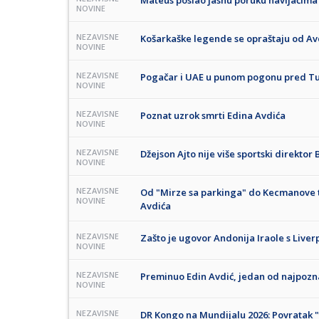
Mateus poslao jasnu poruku navijačim
NOVINE
NEZAVISNE
Košarkaške legende se opraštaju od Avd
NOVINE
NEZAVISNE
Pogačar i UAE u punom pogonu pred Tu
NOVINE
NEZAVISNE
Poznat uzrok smrti Edina Avdića
NOVINE
NEZAVISNE
Džejson Ajto nije više sportski direktor
NOVINE
NEZAVISNE
Od "Mirze sa parkinga" do Kecmanove t
NOVINE
Avdića
NEZAVISNE
Zašto je ugovor Andonija Iraole s Live
NOVINE
NEZAVISNE
Preminuo Edin Avdić, jedan od najpozna
NOVINE
NEZAVISNE
DR Kongo na Mundijalu 2026: Povratak "l