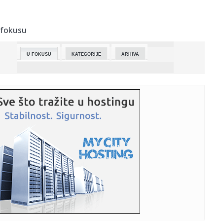
23:26:
Tajni eksperimenti Pentagona: Amerikanci testirali
"komarce ubice...
 fokusu
23:26:
Veliko istraživanje: Da li je bolje biti sam ili u vezi?
U FOKUSU
KATEGORIJE
ARHIVA
23:26:
DR Kongo: Potvrđen 71 novi slučaj ebole za 24 sata
23:25:
Mislio da je slomio prst, a otkrio da mu otkazuju bubrezi
(FOTO/V...
23:25:
Bizarna prevara žene (37): Glumila djevojčicu od 12
godina, htj...
23:25:
Četiri stvari koje djeca nikada ne opraštaju roditeljima
23:23:
Kako putovati odgovornije kada vam automobil nije
potreban svakog...
23:23:
Od Bitcoina do blockchaina: Ključni kripto termini i šta
znače
23:18:
KLOP NOVI TRENER REALA? Rikelme najavio bombu koja će