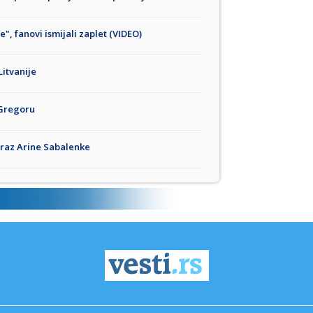
", fanovi ismijali zaplet (VIDEO)
Litvanije
Gregoru
poraz Arine Sabalenke