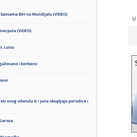
o šansama BiH na Mundijalu (VIDEO)
U
Liverpula (VIDEO)
t. Luisu
ngažovano i borbeno
govor
eti ovog vikenda 6. i juna okupljaju porodice i
 Garosa