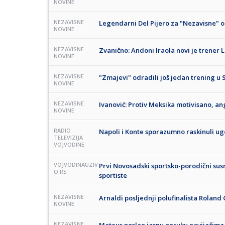
NOVINE
NEZAVISNE
Legendarni Del Pijero za "Nezavisne" 
NOVINE
NEZAVISNE
Zvanično: Andoni Iraola novi je trener 
NOVINE
NEZAVISNE
"Zmajevi" odradili još jedan trening u S
NOVINE
NEZAVISNE
Ivanović: Protiv Meksika motivisano, a
NOVINE
RADIO
Napoli i Konte sporazumno raskinuli u
TELEVIZIJA
VOJVODINE
VOJVODINAUZIV
Prvi Novosadski sportsko-porodični susr
O.RS
sportiste
NEZAVISNE
Arnaldi posljednji polufinalista Roland
NOVINE
NEZAVISNE