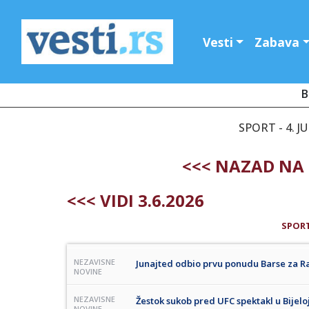
Vesti
Zabava
B
SPORT - 4. J
<<< NAZAD NA 
<<< VIDI 3.6.2026
SPOR
NEZAVISNE
Junajted odbio prvu ponudu Barse za R
NOVINE
NEZAVISNE
Žestok sukob pred UFC spektakl u Bijeloj
NOVINE