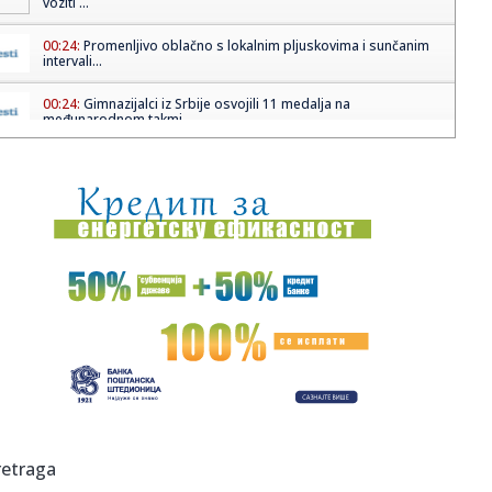
voziti ...
00:24:
Promenljivo oblačno s lokalnim pljuskovima i sunčanim
intervali...
00:24:
Gimnazijalci iz Srbije osvojili 11 medalja na
međunarodnom takmi...
00:20:
Dogodilo se na današnji datum, 6. jun
00:15:
VIDEO: Ferrari 812 Competizione na Autobanu
00:05:
ZVEZDA I PARTIZAN PUNE KASE: Evo koliko će večiti
zaraditi od S...
23:46:
BRANKO LAZIĆ PROGOVORIO: Bivši kapiten bez dlake na
jeziku o od...
23:32:
Ponuda za Suzuki S-Cross Automatic
23:26:
Težak udes kod Lopara, poginuo vozač
retraga