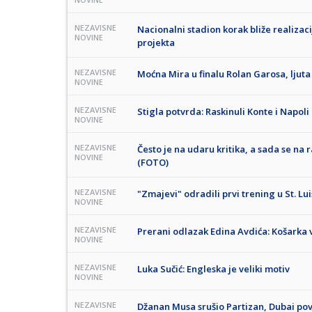
NEZAVISNE
Nacionalni stadion korak bliže realizac
NOVINE
projekta
NEZAVISNE
Moćna Mira u finalu Rolan Garosa, ljuta
NOVINE
NEZAVISNE
Stigla potvrda: Raskinuli Konte i Napoli
NOVINE
NEZAVISNE
Često je na udaru kritika, a sada se na
NOVINE
(FOTO)
NEZAVISNE
"Zmajevi" odradili prvi trening u St. L
NOVINE
NEZAVISNE
Prerani odlazak Edina Avdića: Košarka vi
NOVINE
NEZAVISNE
Luka Sučić: Engleska je veliki motiv
NOVINE
NEZAVISNE
Džanan Musa srušio Partizan, Dubai pov