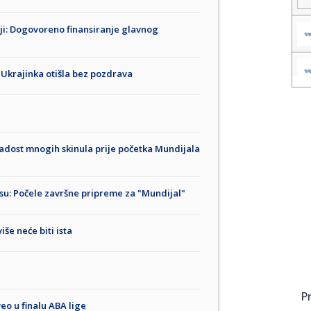
iji: Dogovoreno finansiranje glavnog
 Ukrajinka otišla bez pozdrava
 radost mnogih skinula prije početka Mundijala
uisu: Počele završne pripreme za "Mundijal"
še neće biti ista
P
eo u finalu ABA lige