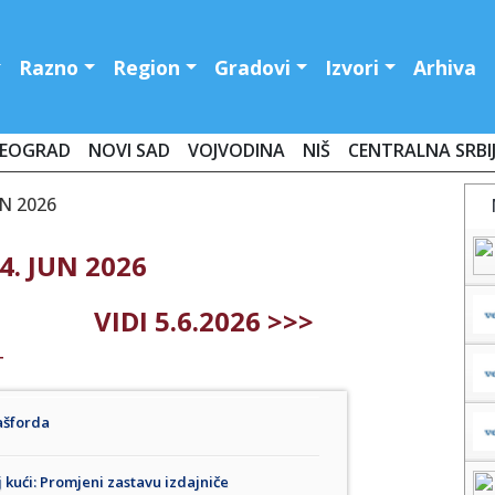
Razno
Region
Gradovi
Izvori
Arhiva
EOGRAD
NOVI SAD
VOJVODINA
NIŠ
CENTRALNA SRBI
UN 2026
4. JUN 2026
VIDI 5.6.2026 >>>
T
ašforda
 kući: Promjeni zastavu izdajniče