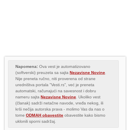
Napomena:
Ova vest je automatizovano
(softverski) preuzeta sa sajta
Nezavisne Novine
.
Nije preneta ručno, niti proverena od strane
uredništva portala "Vesti.rs", već je preneta
automatski, računajući na savesnost i dobru
nameru sajta
Nezavisne Novine
. Ukoliko vest
(članak) sadrži netačne navode, vređa nekog, ili
krši nečija autorska prava - molimo Vas da nas o
tome
ODMAH obavestite
obavestite kako bismo
uklonili sporni sadržaj.