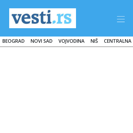
BEOGRAD
NOVI SAD
VOJVODINA
NIŠ
CENTRALNA 