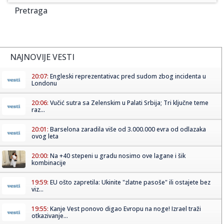
Pretraga
NAJNOVIJE VESTI
20:07:
Engleski reprezentativac pred sudom zbog incidenta u
Londonu
20:06:
Vučić sutra sa Zelenskim u Palati Srbija; Tri ključne teme
raz...
20:01:
Barselona zaradila više od 3.000.000 evra od odlazaka
ovog leta
20:00:
Na +40 stepeni u gradu nosimo ove lagane i šik
kombinacije
19:59:
EU ošto zapretila: Ukinite "zlatne pasoše" ili ostajete bez
viz...
19:55:
Kanje Vest ponovo digao Evropu na noge! Izrael traži
otkazivanje...