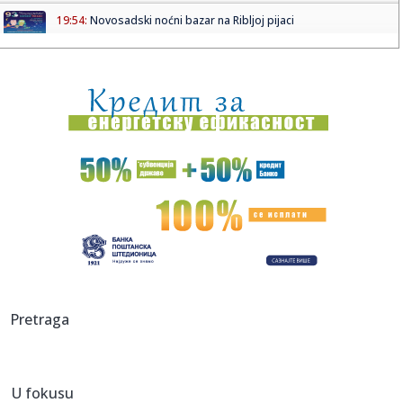
19:54:
Novosadski noćni bazar na Ribljoj pijaci
19:53:
BAŽDAR NAPUSTIO ŠPANIJU: Reprezentativac BiH ima novi
klub!
19:51:
Veliki požar kod Konjica ne posustaje: U pomoć upućeni
vatroga...
19:51:
Preminuo Vilijam Orbit: Sarađivao sa Madonom, Britni Spirs
i bro...
19:51:
Samed Baždar novi fudbaler Sent Trudena
19:51:
Nisu obični pacovi: Ove životinje otkrivaju mine i pronalaze
ob...
19:51:
Madona i Kajli Minog konačno snimile duet: Poslušajte
Pretraga
"Love Sen...
19:51:
Dunav na rekordno niskom nivou: Brodovi zapeli, pojavili
se velik...
U fokusu
19:51:
Odmor u Beogradu završio incidentom: S gošćama iz