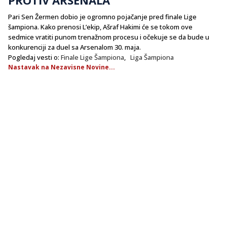
Pari Sen Žermen dobio je ogromno pojačanje pred finale Lige
šampiona. Kako prenosi L’ekip, Ašraf Hakimi će se tokom ove
sedmice vratiti punom trenažnom procesu i očekuje se da bude u
konkurenciji za duel sa Arsenalom 30. maja.
Pogledaj vesti o:
Finale Lige Šampiona
,
Liga Šampiona
Nastavak na Nezavisne Novine...