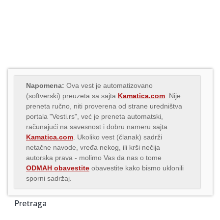
Napomena:
Ova vest je automatizovano
(softverski) preuzeta sa sajta
Kamatica.com
. Nije
preneta ručno, niti proverena od strane uredništva
portala "Vesti.rs", već je preneta automatski,
računajući na savesnost i dobru nameru sajta
Kamatica.com
. Ukoliko vest (članak) sadrži
netačne navode, vređa nekog, ili krši nečija
autorska prava - molimo Vas da nas o tome
ODMAH obavestite
obavestite kako bismo uklonili
sporni sadržaj.
Pretraga