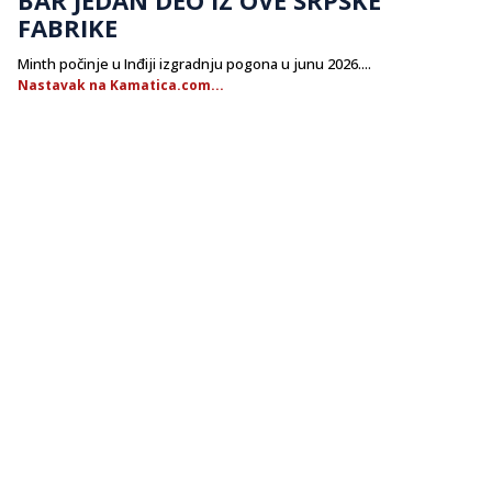
FABRIKE
Minth počinje u Inđiji izgradnju pogona u junu 2026....
Nastavak na Kamatica.com...