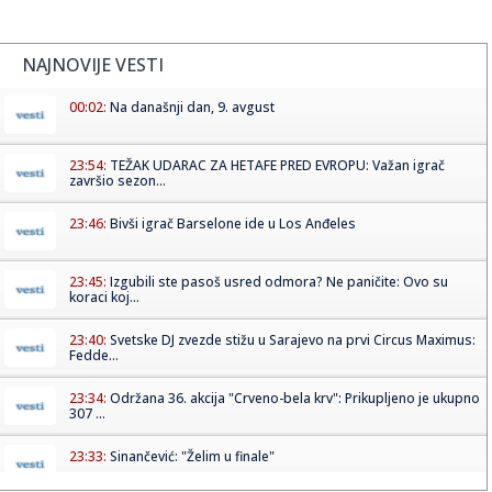
NAJNOVIJE VESTI
00:02:
Na današnji dan, 9. avgust
23:54:
TEŽAK UDARAC ZA HETAFE PRED EVROPU: Važan igrač
završio sezon...
23:46:
Bivši igrač Barselone ide u Los Anđeles
23:45:
Izgubili ste pasoš usred odmora? Ne paničite: Ovo su
koraci koj...
23:40:
Svetske DJ zvezde stižu u Sarajevo na prvi Circus Maximus:
Fedde...
23:34:
Održana 36. akcija "Crveno-bela krv": Prikupljeno je ukupno
307 ...
23:33:
Sinančević: "Želim u finale"