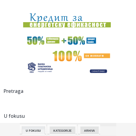
23:31:
U julu u Sloveniji prodato 12,4 posto više automobila
23:30:
Nada Obrić otvoreno o razvodima: Bivšima sam sve
ostavljala, a ...
23:21:
ZVEZDA SPREMA POJAČANJE: Igrač Real Madrida na korak
od Malog K...
23:21:
Izrael pravi plan bez Trampa
23:16:
Heroji sa Olimpa! Srbi sat vremena vodili borbu za život na
opas...
23:16:
Bruno Gimaraeš prešao iz Njukasla u Arsenal
Pretraga
23:16:
Drama se nastavlja: "Samo igračice koje su žene mogu u
WNBA, al...
U fokusu
23:06:
Jovanovića čeka ogroman posao – Teleoptik ponovo
poražen
U FOKUSU
KATEGORIJE
ARHIVA
23:04:
Od jutarnje kafe do večernjeg izlaska: Crne haljine do 3.000