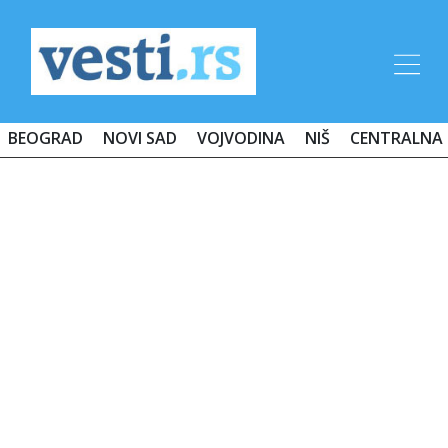
BEOGRAD
NOVI SAD
VOJVODINA
NIŠ
CENTRALNA 