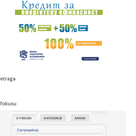
15:35:
Srbija, Slovenija i Sjeverna Makedonija kandidati za EP
15:35:
Derventski "Unis" najveći poreski dužnik
15:35:
Teško povrijeđen motociklista u Zenici
15:35:
Mediji: Dok se naši vatrogasci bore na terenu, blokaderi iz
fote...
15:35:
U jednom danu u Sjevernoj Makedoniji izbilo 25 požara,
retraga
dva još ...
15:35:
Volite WhatsApp stikere? ChatGPT bi uskoro mogao
olakšati njihov...
 fokusu
15:35:
Kako ukloniti smeđe mrlje od kafe i čaja sa šolja
U FOKUSU
KATEGORIJE
ARHIVA
15:35:
BiH ponovo na udaru vrućina: Do 40 stepeni i nastavak
suše
Coronavirus