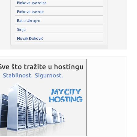
15:35:
Nekadašnji jugoslovenski gigant seli se iz Zagreba:
Pinkove zvezdice
Proizvodnja ...
Pinkove zvezde
15:35:
Turista objavio snimak iz apartmana u Zadru i izazvao
Rat u Ukrajini
raspravu (V...
Sirija
15:35:
ZONA party ove godine posvećen glumicama, majkama i
Novak Đoković
svim ženama
15:35:
Cvijanović: Novi Zejtinlik podsjetnik na velike srpske žrtve
za...
15:35:
Srbija kandidat za domaćina Evropskog prvenstva!
15:30:
Đedović: Navodi o otvaranju 5. rudnika kod Zajčara širenje
pa...
15:29:
Vlahović na pragu Bešiktaša! Otkriveni detalji ugovora,
cifre ...
15:27:
U Nagasakiju obeležena 81. godišnjica američkog
atomskog napad...
15:20:
У Србији и сутра сунчано и топло, ...