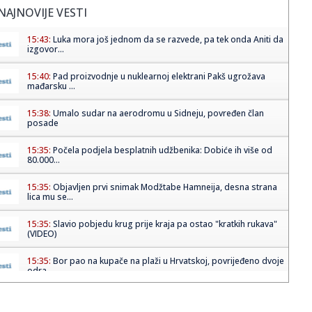
NAJNOVIJE VESTI
15:43:
Luka mora još jednom da se razvede, pa tek onda Aniti da
izgovor...
15:40:
Pad proizvodnje u nuklearnoj elektrani Pakš ugrožava
mađarsku ...
15:38:
Umalo sudar na aerodromu u Sidneju, povređen član
posade
15:35:
Počela podjela besplatnih udžbenika: Dobiće ih više od
80.000...
15:35:
Objavljen prvi snimak Modžtabe Hamneija, desna strana
lica mu se...
15:35:
Slavio pobjedu krug prije kraja pa ostao "kratkih rukava"
(VIDEO)
15:35:
Bor pao na kupače na plaži u Hrvatskoj, povrijeđeno dvoje
odra...
15:35:
Papa pozvao na prekid sukoba: U Ukrajini i Rusiji stradaju
nevini...