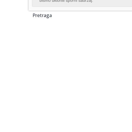
bismo uklonili sporni sadržaj.
Pretraga