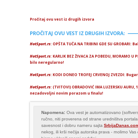
Pročitaj ovu vest iz drugih izvora
PROČITAJ OVU VEST IZ DRUGIH IZVORA:
HotSport.rs
: OPŠTA TUČA NA TRIBINI GDE SU GROBARI: Bak
HotSport.rs
: KARLIK BEZ ŽIVACA ZA POBEDU, MORAMO U P
bilo neregularno!
HotSport.rs
: KODI DONEO TROFEJ CRVENOJ ZVEZDI: Bugar
HotSport.rs
: (TVITOVI) OBRADOVIĆ IMA LUZERSKU AURU, 1
nezadovoljni novim porazom u finalu!
Napomena:
Ova vest je automatizovano (softvers
ručno, niti proverena od strane uredništva portala
savesnost i dobru nameru sajta
SrbijaDanas.co
nekog, ili krši nečija autorska prava - molimo Va