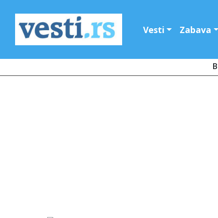
Vesti
Zabava
B