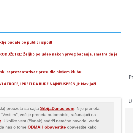
lje padale po publici ispod!
RODUŽETKE: Željko poludeo nakon prvog bacanja, smatra da je
ski reprezentativac presudio bivšem klubu!
P
/14 TROFEJI PRETI DA BUDE NAJNEUSPEŠNIJI: Navijači
U
ki) preuzeta sa sajta
SrbijaDanas.com
. Nije preneta
 "Vesti.rs", već je preneta automatski, računajući na
m
. Ukoliko vest (članak) sadrži netačne navode, vređa
s da nas o tome
ODMAH obavestite
obavestite kako