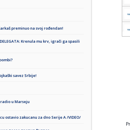
ošarkaš preminuo na svoj rođendan!
ELEGATA: Krenula mu krv, igrači ga spasili
 bombi?
jkaški savez Srbije!
aradio u Marseju
cu ostavio zakucanu za dno Serije A /VIDEO/
P