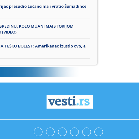
rijac presudio Lučancima i vratio Šumadince
SREDINU, KOLO MUANI MAJSTORIJOM
 (VIDEO)
 TEŠKU BOLEST: Amerikanac izustio ovo, a