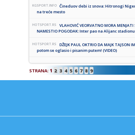
KGSPORT.INFO
Čineduov debi iz snova: Hitronogi Nige
na treće mesto
HOTSPORT.RS
VLAHOVIĆ VEORVATNO MORA MENJATI 
NAMESTIO POGODAK: Inter pao na Alijanc stadionu!
HOTSPORT.RS
DŽEJK PAUL OKTRIO DA MAJK TAJSON IMA
potom se oglasio i pisanim putem! (VIDEO)
STRANA:
1
2
3
4
5
6
7
8
9