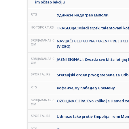
im očitao lekciju
RTS
Удинезе надиграо Емполи
HOTSPORT.RS
TRAGEDIJA: Mladi srpski talentovani k
SRBIJADANAS.C
NAVIJAČI ULETELI NA TEREN I PRETUKLI D
OM
(VIDEO)
SRBIJADANAS.C
JASNI SIGNALI: Zvezda sve bliža letnjoj
OM
SPORTAL.RS
Sretenjski orden prvog stepena za Odbo
RTS
Хофенхајму победа у Бремену
SRBIJADANAS.C
OZBILJNA CIFRA: Evo koliko je Hamad z
OM
SPORTAL.RS
Udineze lako protiv Empolija, remi Mon
RTS