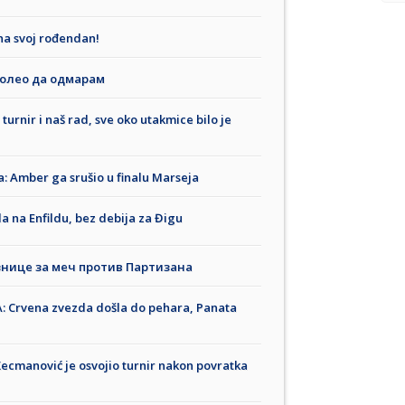
 na svoj rođendan!
волео да одмарам
urnir i naš rad, sve oko utakmice bilo je
: Amber ga srušio u finalu Marseja
a na Enfildu, bez debija za Đigu
знице за меч против Партизана
 Crvena zvezda došla do pehara, Panata
cmanović je osvojio turnir nakon povratka