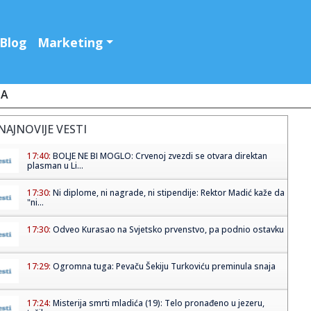
Blog
Marketing
JA
NAJNOVIJE VESTI
17:40:
BOLJE NE BI MOGLO: Crvenoj zvezdi se otvara direktan
plasman u Li...
17:30:
Ni diplome, ni nagrade, ni stipendije: Rektor Madić kaže da
"ni...
17:30:
Odveo Kurasao na Svjetsko prvenstvo, pa podnio ostavku
17:29:
Ogromna tuga: Pevaču Šekiju Turkoviću preminula snaja
17:24:
Misterija smrti mladića (19): Telo pronađeno u jezeru,