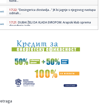
tužila...
17:22:
"Desingerica zlostavlja..." JK bi jagnje s njegovog nastupa
odmah...
17:21:
DUBAI ŽELI DA VLADA EVROPOM: Arapski klub sprema
dovođenje jedn...
17:21:
Pravilna nega suve kože lica
17:19:
Suvi luksuz! Kaća Živković pokazala delić doma u kom živi
sa...
17:19:
Suspendovane dve srpske teniserke: Optužene su za
kršenja antik...
17:17:
Proleće zakucalo na vrata Srbije! U ovom gradu je čak 18
stepen...
17:17:
Detaljan spisak isključenja: Počinju radovi, a ovi delovi
neće...
17:16:
Banka priznala zatvaranje računa Trampu
retraga