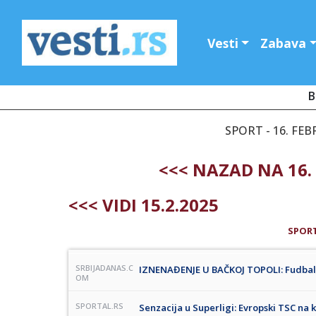
Vesti
Zabava
B
SPORT - 16. FEB
<<< NAZAD NA 16.
<<< VIDI 15.2.2025
SPOR
SRBIJADANAS.C
IZNENAĐENJE U BAČKOJ TOPOLI: Fudbale
OM
SPORTAL.RS
Senzacija u Superligi: Evropski TSC na 