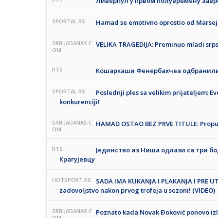
Ливерпул у првом полувремену завр
SPORTAL.RS
Hamad se emotivno oprostio od Marseja:
SRBIJADANAS.C
VELIKA TRAGEDIJA: Preminuo mladi srpsk
OM
RTS
Кошаркаши Фенербахчеа одбранили
SPORTAL.RS
Poslednji ples sa velikim prijateljem: 
konkurenciji!
SRBIJADANAS.C
HAMAD OSTAO BEZ PRVE TITULE: Propus
OM
RTS
Јединство из Ниша одлази са три б
Крагујевцу
HOTSPORT.RS
SADA IMA KUKANJA I PLAKANJA I PRE UT
zadovoljstvo nakon prvog trofeja u sezoni! (VIDEO)
SRBIJADANAS.C
Poznato kada Novak Đoković ponovo izl
OM