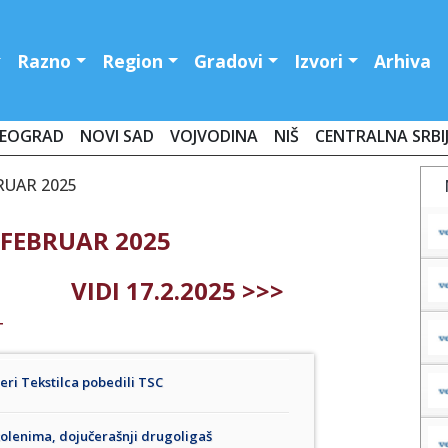
Razno
Region
Gradovi
Izvori
Arhiva
EOGRAD
NOVI SAD
VOJVODINA
NIŠ
CENTRALNA SRBI
RUAR 2025
 FEBRUAR 2025
VIDI 17.2.2025 >>>
T
ri Tekstilca pobedili TSC
kolenima, dojučerašnji drugoligaš