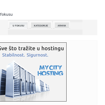
17:16:
S kojim znakovima se najbolje slažu Ribe?
 fokusu
17:16:
Sudar autobusa i automobila u Banjaluci
U FOKUSU
KATEGORIJE
ARHIVA
17:16:
Pad udjela Bitkoina, ali optimizam ostaje
17:16:
Diplomatski spor Belgije i SAD se produbljuje
17:16:
Učenici sa građanima razgovarali o upotrebi tuđica
17:16:
Vaterpolo klub "Borac" o napadu: Izostala reakcija vlasti
Republi...
17:16:
Ministarstvo: Pružaoci usluge smještaja u RS da se
registruju d...
17:16:
Macut povodom Dana ženskog fudbala: Telo bez energije
štedi, iz...
17:15:
Rodoljublje nije propaganda: Zaharova, Simonjan i