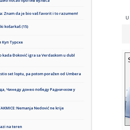
шио посао против Вулвса
 Znam da je bio vaš favorit i to razumem!
U
i košarkaš (15)
 Куп Турске
Evo kada Đoković igra sa Verdaskom u dubl
tio set loptu, pa potom poražen od Umbera
ода, Чинеду донео победу Радничком у
AKMICE: Nemanja Nedović ne krije
azi na teren