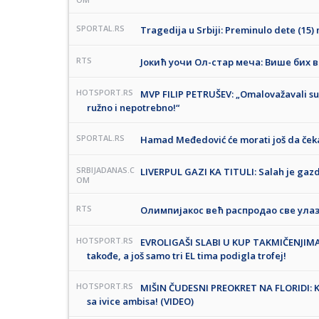
SPORTAL.RS
Tragedija u Srbiji: Preminulo dete (15)
RTS
Јокић уочи Ол-стар меча: Више бих 
HOTSPORT.RS
MVP FILIP PETRUŠEV: „Omalovažavali su t
ružno i nepotrebno!“
SPORTAL.RS
Hamad Međedović će morati još da čeka
SRBIJADANAS.C
LIVERPUL GAZI KA TITULI: Salah je gazd
OM
RTS
Олимпијакос већ распродао све ула
HOTSPORT.RS
EVROLIGAŠI SLABI U KUP TAKMIČENJIMA:
takođe, a još samo tri EL tima podigla trofej!
HOTSPORT.RS
MIŠIN ČUDESNI PREOKRET NA FLORIDI: Ke
sa ivice ambisa! (VIDEO)