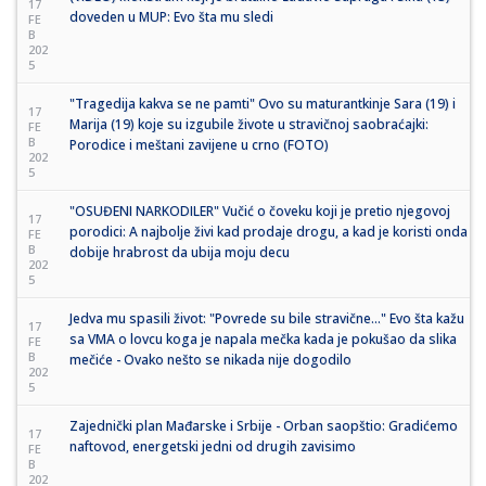
17
doveden u MUP: Evo šta mu sledi
FE
B
202
5
"Tragedija kakva se ne pamti" Ovo su maturantkinje Sara (19) i
17
Marija (19) koje su izgubile živote u stravičnoj saobraćajki:
FE
B
Porodice i meštani zavijene u crno (FOTO)
202
5
"OSUĐENI NARKODILER" Vučić o čoveku koji je pretio njegovoj
17
porodici: A najbolje živi kad prodaje drogu, a kad je koristi onda
FE
B
dobije hrabrost da ubija moju decu
202
5
Jedva mu spasili život: "Povrede su bile stravične..." Evo šta kažu
17
sa VMA o lovcu koga je napala mečka kada je pokušao da slika
FE
B
mečiće - Ovako nešto se nikada nije dogodilo
202
5
Zajednički plan Mađarske i Srbije - Orban saopštio: Gradićemo
17
naftovod, energetski jedni od drugih zavisimo
FE
B
202