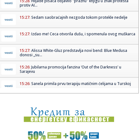
15:28:
Hiljade pisaca objavilo "praznu" knjigu u znak protesta
protiv AI...
15:27:
Sedam saobraćajnih nezgoda tokom protekle nedelje
15:27:
Izdao me! Ceca otvorila dušu, i spomenula ovog muškarca
15:27:
Alissa White-Gluz predstavlja novi bend: Blue Medusa
donosi „su...
15:26:
Jubilarna promocija fanzina ‘Out of the Darkness’ u
Sarajevu
15:26:
Sanela primila prvu terapiju matičnim ćelijama u Turskoj
15:24:
Predstavljene smernice za razvoj organske proizvodnje u
Subotici
15:23:
Nije tajna da je problematična situacija: Blagojević
progovorio...
15:21:
Grčevi u nogama čest problem u trudnoći - evo kako ih
ublažit...