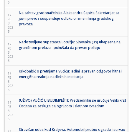
5
Na zahtev gradonačelnika Aleksandra Šapića Sekretarijat za
17
javni prevoz suspenduje odluku o izmeni linija gradskog
FE
B
prevoza
202
5
Nedozvoljene supstance i oružje: Slovenka (39) uhapšena na
17
graničnom prelazu - pokušala da prevari policiju
FE
B
202
5
Krkobabić o pretnjama Vučiću: Jedini ispravan odgovor hitna i
17
energična reakcija nadležnih institucija
FE
B
202
5
(UŽIVO) VUČIĆ U BUDIMPEŠTI: Predsedniku se uručuje Veliki krst
17
Ordena za zasluge sa ogrlicom i zlatnom zvezdom
FE
B
202
5
Stravičan udes kod Kraljeva: Automobil probio ogradu i survao
17