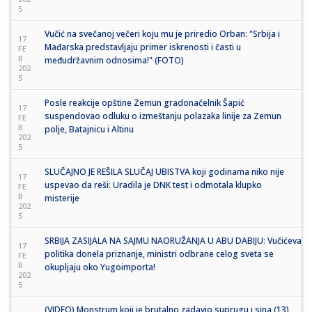
5
Vučić na svečanoj večeri koju mu je priredio Orban: "Srbija i
17
Mađarska predstavljaju primer iskrenosti i časti u
FE
B
međudržavnim odnosima!" (FOTO)
202
5
Posle reakcije opštine Zemun gradonačelnik Šapić
17
suspendovao odluku o izmeštanju polazaka linije za Zemun
FE
B
polje, Batajnicu i Altinu
202
5
SLUČAJNO JE REŠILA SLUČAJ UBISTVA koji godinama niko nije
17
uspevao da reši: Uradila je DNK test i odmotala klupko
FE
B
misterije
202
5
SRBIJA ZASIJALA NA SAJMU NAORUŽANJA U ABU DABIJU: Vučićeva
17
politika donela priznanje, ministri odbrane celog sveta se
FE
B
okupljaju oko Yugoimporta!
202
5
(VIDEO) Monstrum koji je brutalno zadavio suprugu i sina (13)