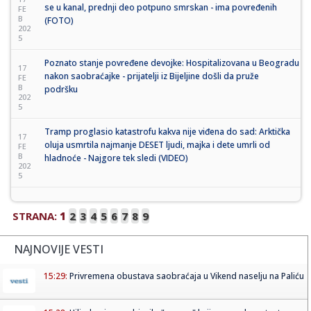
se u kanal, prednji deo potpuno smrskan - ima povređenih
FE
B
(FOTO)
202
5
Poznato stanje povređene devojke: Hospitalizovana u Beogradu
17
nakon saobraćajke - prijatelji iz Bijeljine došli da pruže
FE
B
podršku
202
5
Tramp proglasio katastrofu kakva nije viđena do sad: Arktička
17
oluja usmrtila najmanje DESET ljudi, majka i dete umrli od
FE
B
hladnoće - Najgore tek sledi (VIDEO)
202
5
STRANA:
1
2
3
4
5
6
7
8
9
NAJNOVIJE VESTI
15:29:
Privremena obustava saobraćaja u Vikend naselju na Paliću