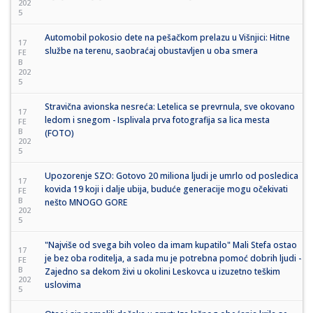
202
5
Automobil pokosio dete na pešačkom prelazu u Višnjici: Hitne
17
službe na terenu, saobraćaj obustavljen u oba smera
FE
B
202
5
Stravična avionska nesreća: Letelica se prevrnula, sve okovano
17
ledom i snegom - Isplivala prva fotografija sa lica mesta
FE
B
(FOTO)
202
5
Upozorenje SZO: Gotovo 20 miliona ljudi je umrlo od posledica
17
kovida 19 koji i dalje ubija, buduće generacije mogu očekivati
FE
B
nešto MNOGO GORE
202
5
"Najviše od svega bih voleo da imam kupatilo" Mali Stefa ostao
17
je bez oba roditelja, a sada mu je potrebna pomoć dobrih ljudi -
FE
B
Zajedno sa dekom živi u okolini Leskovca u izuzetno teškim
202
uslovima
5