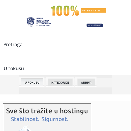
15:20:
Lažomer: Strategija "Srbija 2030" (VIDEO)
15:19:
Sajam knjiga za najmlađe: Čeka vas magični Dečji kutak!
15:14:
Linta: Više od 75 odsto mladih Hrvata opravdava upotrebu
Pretraga
izraza ...
15:13:
Uz upotrebu sile oteli dečaka u Belom Polju i odvezli ga do
depo...
U fokusu
15:13:
Hemofarm nastavlja kampanju „Napišimo priču iz početka“
U FOKUSU
KATEGORIJE
ARHIVA
15:12:
Prof. Milenković Kerković žrtva SLAPP tužbe u Nišu od
strane...
15:12:
Najveće bogatstvo naše zemlje! Ministarka gost
sedmočlane poro...
15:11:
Američki ministar rata poslao neobičnu poruku novom
vrhovnom vo...