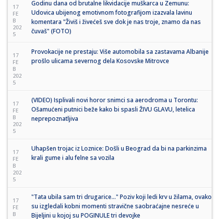
Godinu dana od brutalne likvidacije muškarca u Zemunu:
17
Udovica ubijenog emotivnom fotografijom izazvala lavinu
FE
B
komentara "Živiš i živećeš sve dok je nas troje, znamo da nas
202
čuvaš" (FOTO)
5
Provokacije ne prestaju: Više automobila sa zastavama Albanije
17
prošlo ulicama severnog dela Kosovske Mitrovce
FE
B
202
5
(VIDEO) Isplivali novi horor snimci sa aerodroma u Torontu:
17
Ošamućeni putnici beže kako bi spasli ŽIVU GLAVU, letelica
FE
B
neprepoznatljiva
202
5
Uhapšen trojac iz Loznice: Došli u Beograd da bi na parkinzima
17
krali gume i alu felne sa vozila
FE
B
202
5
"Tata ubila sam tri drugarice..." Poziv koji ledi krv u žilama, ovako
17
su izgledali kobni momenti stravične saobraćajne nesreće u
FE
B
Bijeljini u kojoj su POGINULE tri devojke