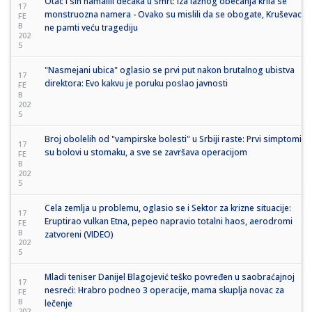
Otac i sin namalili dečaka u smrt: Iza lažnog obećanja krila se
17
monstruozna namera - Ovako su mislili da se obogate, Kruševac
FE
B
ne pamti veću tragediju
202
5
"Nasmejani ubica" oglasio se prvi put nakon brutalnog ubistva
17
direktora: Evo kakvu je poruku poslao javnosti
FE
B
202
5
Broj obolelih od "vampirske bolesti" u Srbiji raste: Prvi simptomi
17
su bolovi u stomaku, a sve se završava operacijom
FE
B
202
5
Cela zemlja u problemu, oglasio se i Sektor za krizne situacije:
17
Eruptirao vulkan Etna, pepeo napravio totalni haos, aerodromi
FE
B
zatvoreni (VIDEO)
202
5
Mladi teniser Danijel Blagojević teško povređen u saobraćajnoj
17
nesreći: Hrabro podneo 3 operacije, mama skuplja novac za
FE
B
lečenje
202