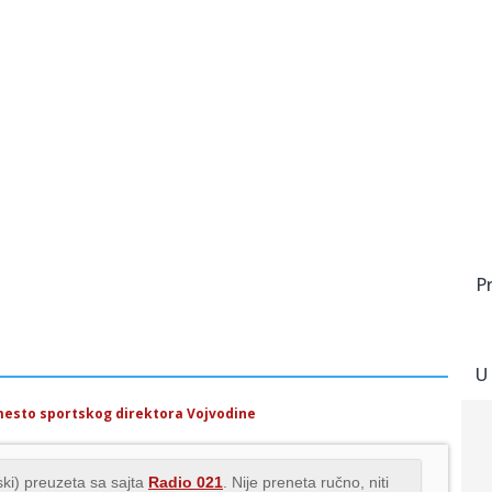
P
U
mesto sportskog direktora Vojvodine
ki) preuzeta sa sajta
Radio 021
. Nije preneta ručno, niti