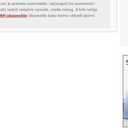
 već je preneta automatski, računajući na savesnost i
nak) sadrži netačne navode, vređa nekog, ili krši nečija
H obavestite
obavestite kako bismo uklonili sporni