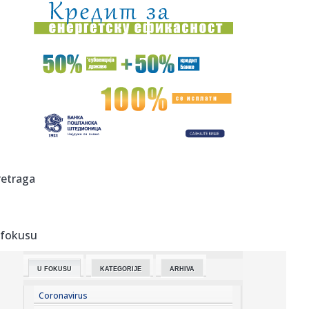
21:41:
VIDEO: Novosadski vatrogasci upućeni na ispomoć u
gašenju po...
21:41:
Knežević: "Da nije bilo Srbije i Vučića nikada ne bi
pobedili...
21:40:
Beograd spreman za rat bez rukavica – stižu svetski
šampioni ...
21:40:
Rijana snima novi album: ASAP Roki otkrio detalje
21:40:
Skinula se devojka Bake Praseta: Pokazala savršeno telo
retraga
(FOTO)
21:39:
HAOS U SALCBURGU: Sudija povukao igrače sa terena,
domaćin se h...
 fokusu
21:36:
Novosadska policija zaplenila 85 kilograma droge:
Uhapšene tri o...
U FOKUSU
KATEGORIJE
ARHIVA
21:32:
Tramp brani Hegseta
Coronavirus