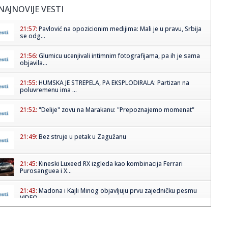
NAJNOVIJE VESTI
21:57:
Pavlović na opozicionim medijima: Mali je u pravu, Srbija
se odg...
21:56:
Glumicu ucenjivali intimnim fotografijama, pa ih je sama
objavila...
21:55:
HUMSKA JE STREPELA, PA EKSPLODIRALA: Partizan na
poluvremenu ima ...
21:52:
"Delije" zovu na Marakanu: "Prepoznajemo momenat"
21:49:
Bez struje u petak u Zagužanu
21:45:
Kineski Luxeed RX izgleda kao kombinacija Ferrari
Purosanguea i X...
21:43:
Madona i Kajli Minog objavljuju prvu zajedničku pesmu
VIDEO
21:43:
Demba Sek se iskupio u Humskoj VIDEO