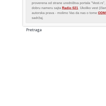
proverena od strane uredništva portala "Vesti.rs",
dobru nameru sajta
Radio 021
. Ukoliko vest (čla
autorska prava - molimo Vas da nas o tome
ODMA
sadržaj.
Pretraga