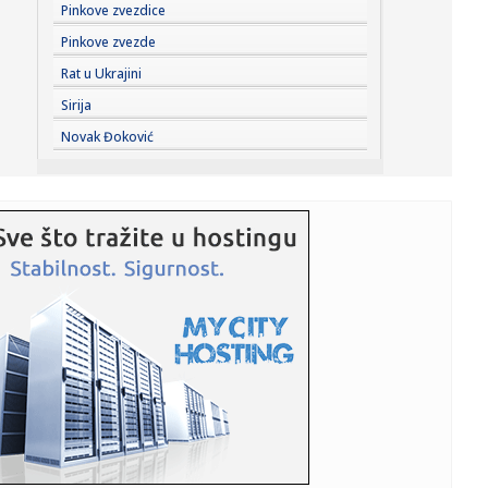
21:31:
Fonseka: "Đoković je sve stariji – zato to predlaže"
Pinkove zvezdice
Pinkove zvezde
21:25:
VIDEO: Test Jeep Compass
Rat u Ukrajini
Sirija
21:21:
Vučić otkrio o čemu će razgovarati sa Zelenskim: Evropski
Novak Đoković
put...
21:20:
Salah: "Prvi put u životu da sam doživeo ovako nešto"
VIDEO
21:20:
Kratka kosa zahteva pravi sprej – evo kako da ga
izaberete
21:16:
Novine: "Potresni simbol srpskog stradanja"; "Atomima
ciljaju Kin...
21:09:
Zelenski smijenio i ambasadore u Hrvatskoj i Crnoj Gori, u
subotu...
21:09:
Zašto instinktivno stišavamo radio kada tražimo adresu ili
se ...
21:09:
Vučić: Što me Helez više napada, sve više mi raste ugled u
B...