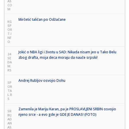
AS.
CO
M
Mirčetić taličan po Odžačane
KG
SP
OR
T.I
NF
O
Jokić o NBA ligi i životu u SAD: Nikada nisam jeo u Tako Belu
24
zbog drafta, moja deca moraju da nauče srpski!
SE
DA
M.
RS
Andrej Rubljov osvojio Dohu
SP
OR
TA
L.R
S
Zamenila je Mariju Karan, pa je PROSLAVLJENI SRBIN osvojio
SR
njeno srce - a evo gde je GDE JE DANAS! (FOTO)
BIJ
AD
AN
AS.