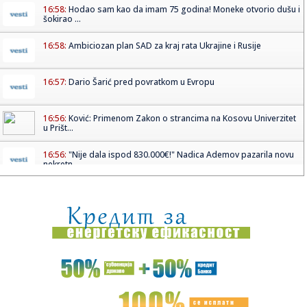
16:58:
Hodao sam kao da imam 75 godina! Moneke otvorio dušu i
šokirao ...
16:58:
Ambiciozan plan SAD za kraj rata Ukrajine i Rusije
16:57:
Dario Šarić pred povratkom u Evropu
16:56:
Ković: Primenom Zakon o strancima na Kosovu Univerzitet
u Prišt...
16:56:
"Nije dala ispod 830.000€!" Nadica Ademov pazarila novu
nekretn...
16:54:
Čadež: Srbija dobila jedinstvenu AI fabriku u jugoistočnoj
Evr...
16:52:
MIŠKO ZAPALIO MREŽE: Nikola Đurišić u Beogradu, „delije...
16:51:
U Srbiju se vraćaju i ponovo šire ideje krajnje desnice
16:51:
Britanija povukla drastičan poraz: Formiran štab za