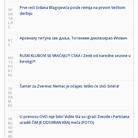
Prve reči Srđana Blagojevića posle remija na prvom Večitom
SP
derbiju
OR
TA
L.R
S
Арсеналу титула све даља, Тотенхем декласирао Ипсвич
RT
S
RUSKI KLUBOVI SE VRAĆAJU?! CSKA i Zenit od naredne sezone u
HO
Evroligi?!
TS
PO
RT.
RS
Šamar za Zvereva: Nemac je očajan, teško će stići Sinera!
24
SE
DA
M.
RS
U prenosu OVO nije bilo! Vidite šta su igrači Zvezde i Partizana
SR
uradili ČIM JE ODSVIRAN KRAJ meča (FOTO)
BIJ
AD
AN
AS.