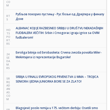
CO
M
Рубљов покорио пустињу - Рус бољи од Дрејпера у финалу
RT
Дохе
S
ALBANAC KOJI JE RAZBESNEO SRBIJU U DRUŠTVU NEKADAŠNJIH
HO
FUDBALERA VEČITIH: Srbin i Crnogorac igraju igrice sa OVIM
TS
PO
fudbalerom!
RT.
RS
Evroliga bitnija od Evrobasketa: Crvena zvezda povukla Miler-
24
Mekintajera iz reprezentacije Bugarske!
SE
DA
M.
RS
SRBIJA U FINALU EVROPSKOG PRVENSTVA U MMA – TROJICA
SR
SENIORA I JEDNA JUNIORKA BORE SE ZA ZLATO!
BIJ
AD
AN
AS.
CO
M
Blagojević posle remija u 175. večitom derbiju: Osetili smo
SP