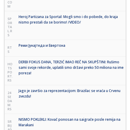
CO
M
Heroj Partizana za Sportal: Mogli smo i do pobede, do kraja
SP
nismo prestali da se borimo! /VIDEO/
OR
TA
L.R
S
Реми Јунајтеда и Евертона
RT
S
DERBI FOKUS DANA, TERZIĆ IMAO REČ NA SKUPŠTINI: Rušimo
HO
sami svoje rekorde, uplatili smo državi preko 50 miliona na ime
TS
PO
poreza!
RT.
RS
Jago je završio za reprezentacijom: Brazilac se vraća u Crvenu
24
zvezdu!
SE
DA
M.
RS
NISMO POKLEKLI: Kovač ponosan na saigrače posle remija na
SR
Marakani
BIJ
AD