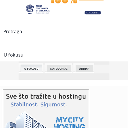
stvaranje m...
16:51:
Košarkaši Olimpijakosa Nikola Milutinov i Saša Vezenkov ne
igr...
16:49:
Počinje Pesma za Evroviziju: Pogledajte ko sve večeras
Pretraga
nastupa
16:46:
U Austriji predstavljeno 13 medicinskih ustanova iz
Republike Srp...
U fokusu
16:46:
Vraća li se "Sea Dance" festival u Crnu Goru?
U FOKUSU
KATEGORIJE
ARHIVA
16:46:
Moneke: Osjećam se kao da imam 75 godina
16:46:
Poljoprivrednici radikalizuju proteste: Blokade puteva
širom Srb...
16:46:
Google dodaje lakši način da zamagliš svoju kuću na Street
Vi...
16:46:
Stanivuković uručio rješenja o stipendijama za 210
studenata