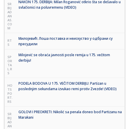
NAKON 175. DERBIJA: Milan Roganović otkrio šta se dešavalo u
SR
svlačionici na poluvremenu (VIDEO)
BIJ
AD
AN
AS.
CO
M
Милојевић: Лоша поставка и неискуство у одбрани су
RT
пресудили
S
Milojević se obraća javnosti posle remija u 175. večitom
SP
derbiju!
OR
TA
L.R
S
PODELA BODOVA U 175. VEČITOM DERBIJU: Partizan u
HO
poslednjim sekundama izvukao remi protiv Zvezde! (VIDEO)
TS
PO
RT.
RS
GOLOVI I PREOKRETI: Nikolić sa penala doneo bod Partizanu na
SR
Marakani
BIJ
AD
AN