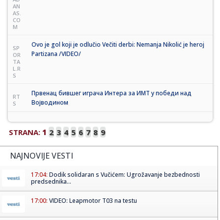
AN
AS.
CO
M
Ovo je gol koji je odlučio Večiti derbi: Nemanja Nikolić je heroj
SP
Partizana /VIDEO/
OR
TA
L.R
S
Првенац бившег играча Интера за ИМТ у победи над
RT
Војводином
S
STRANA:
1
2
3
4
5
6
7
8
9
NAJNOVIJE VESTI
17:04:
Dodik solidaran s Vučićem: Ugrožavanje bezbednosti
predsednika...
17:00:
VIDEO: Leapmotor T03 na testu