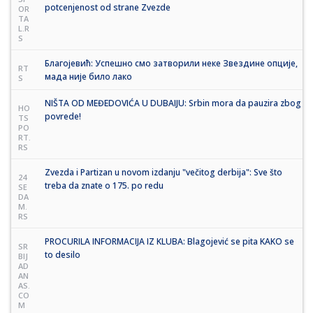
potcenjenost od strane Zvezde
OR
TA
L.R
S
Благојевић: Успешно смо затворили неке Звездине опције,
RT
мада није било лако
S
NIŠTA OD MEĐEDOVIĆA U DUBAIJU: Srbin mora da pauzira zbog
HO
povrede!
TS
PO
RT.
RS
Zvezda i Partizan u novom izdanju "večitog derbija": Sve što
24
treba da znate o 175. po redu
SE
DA
M.
RS
PROCURILA INFORMACIJA IZ KLUBA: Blagojević se pita KAKO se
SR
to desilo
BIJ
AD
AN
AS.
CO
M