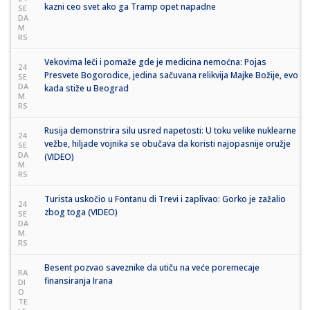
kazni ceo svet ako ga Tramp opet napadne
SE
DA
M.
RS
Vekovima leči i pomaže gde je medicina nemoćna: Pojas
24
Presvete Bogorodice, jedina sačuvana relikvija Majke Božije, evo
SE
DA
kada stiže u Beograd
M.
RS
Rusija demonstrira silu usred napetosti: U toku velike nuklearne
24
vežbe, hiljade vojnika se obučava da koristi najopasnije oružje
SE
DA
(VIDEO)
M.
RS
Turista uskočio u Fontanu di Trevi i zaplivao: Gorko je zažalio
24
zbog toga (VIDEO)
SE
DA
M.
RS
Besent pozvao saveznike da utiču na veće poremecaje
RA
finansiranja Irana
DI
O
TE