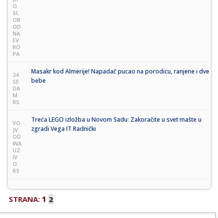
O
SL
OB
OD
NA
EV
RO
PA
Masakr kod Almerije! Napadač pucao na porodicu, ranjene i dve
24
bebe
SE
DA
M.
RS
Treća LEGO izložba u Novom Sadu: Zakoračite u svet mašte u
VO
zgradi Vega IT Radnički
JV
OD
INA
UZ
IV
O.
RS
STRANA:
1
2