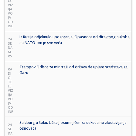
LE
VIZ
IJA
VO
JV
OD
INE
Iz Rusije odjeknulo upozorenje: Opasnost od direktnog sukoba
24
sa NATO-om je sve veća
SE
DA
M.
RS
Trampov Odbor za mir traži od država da uplate sredstava za
RA
Gazu
DI
O
TE
LE
VIZ
IJA
VO
JV
OD
INE
Salcburg u šoku: Učitelj osumnjičen za seksualno zlostavljanje
24
osnovaca
SE
DA