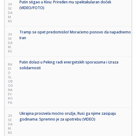
Putin stigao u Kinu: Priređen mu spektakularan doček
24
(VIDEO/FOTO)
SE
DA
M.
RS
Tramp se opet predomislio! Moraćemo ponovo da napadnemo
24
Iran
SE
DA
M.
RS
Putin dolazi u Peking radi energetskih sporazuma i izraza
RA
solidarnosti
DI
O
SL
OB
OD
NA
EV
RO
PA
Ukrajina proizvela moćno oružje, Rusi ga njime zasipaju
24
godinama: Spremno je za upotrebu (VIDEO)
SE
DA
M.
RS