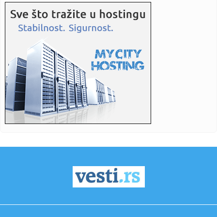
23:42:
Jednostavna tehnika naučnika s Harvarda usporava puls i
snižava...
23:42:
Jagode će biti duplo krupnije: U maju im dodajte jedan
sastojak
23:42:
Narodna skupština RS usvojila izmjene Zakona o pravima
boraca
23:42:
Najveće banke Bliskog istoka i Afrike: Gigant iz Emirata
prestig...
23:42:
Brutalni kineski rat cenama se preselio u Evropu
23:40:
Zukorlić pokrenuo novi talas političke komunikacije: Sat i
po o...
23:30:
Kuba grmi posle optužnice protiv Kastra: "Sramna
provokacija SAD...
23:28:
Klupko se odmotava: Evo koliko su članovi moldavskog
žirija bil...