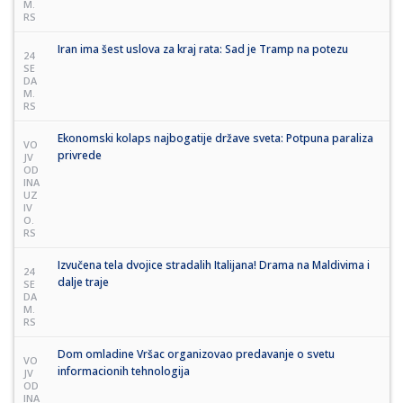
M.
RS
Iran ima šest uslova za kraj rata: Sad je Tramp na potezu
24
SE
DA
M.
RS
Ekonomski kolaps najbogatije države sveta: Potpuna paraliza
VO
privrede
JV
OD
INA
UZ
IV
O.
RS
Izvučena tela dvojice stradalih Italijana! Drama na Maldivima i
24
dalje traje
SE
DA
M.
RS
Dom omladine Vršac organizovao predavanje o svetu
VO
informacionih tehnologija
JV
OD
INA