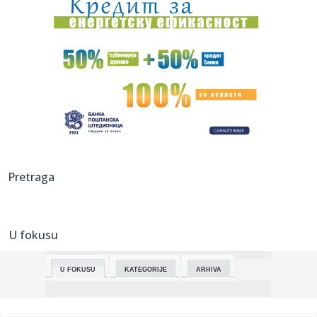
00:28:
Kia K4 Sportswagon
00:17:
Saslušan muškarac koji je majci pretio ubistvom! Horor kod
Šap...
23:55:
Ludnica za Ekspo 2027! Više od 5.000 ljudi pohrlilo da bude
deo ...
23:51:
Bratina: Kineska kultura predstavlja važan most saradnje i
povez...
23:48:
DŽABARI SVE OZBILJNIJI U DRESU HUVENTUDA: Peti Mils
Pretraga
odigrao neve...
23:43:
Jevtić: Hapšenja u Gračanici presedan i pokušaj Kurtija da
po...
U fokusu
23:42:
Selena ruši Diznijev imidž? Sprema film od četiri sata pun
eks...
U FOKUSU
KATEGORIJE
ARHIVA
23:42:
Emeri doktorirao Ligu Evrope: Aston Vila sa 3:0 razbila
Frajburg
23:42:
Prevarant iz BiH optužio sud da mu je “uništio život”