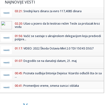
NAJNOVIJE VESTI
03:21:
Srednji kurs dinara za evro 117,4085 dinara
02:20:
Ušao u jezero da bi testirao režim Tesle za prolazak kroz
vodu
01:56:
Vučić se sastaje s ukrajinskom delegacijom koju predvodi
potpre...
01:17:
VIDEO: 2022 Škoda Octavia Mk4 2.0 TDI 150 KS DSG7
01:07:
Dogodilo se na današnji datum, 21. maj
00:45:
Poznata sudbija Entonija Dejvisa: Vizardsi odlučili šta će sa
...
00:41:
Promenljivo vreme, smena sunca i oblaka
00:30:
PIO fond oborio rekord! Penzije skočile na 485 evra, država
u p...