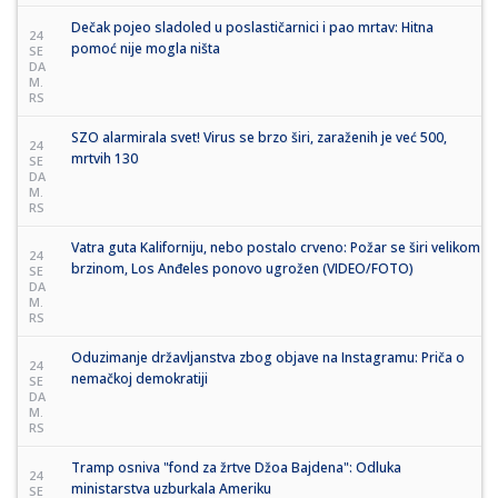
Dečak pojeo sladoled u poslastičarnici i pao mrtav: Hitna
24
pomoć nije mogla ništa
SE
DA
M.
RS
SZO alarmirala svet! Virus se brzo širi, zaraženih je već 500,
24
mrtvih 130
SE
DA
M.
RS
Vatra guta Kaliforniju, nebo postalo crveno: Požar se širi velikom
24
brzinom, Los Anđeles ponovo ugrožen (VIDEO/FOTO)
SE
DA
M.
RS
Oduzimanje državljanstva zbog objave na Instagramu: Priča o
24
nemačkoj demokratiji
SE
DA
M.
RS
Tramp osniva "fond za žrtve Džoa Bajdena": Odluka
24
ministarstva uzburkala Ameriku
SE