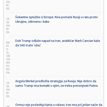
DA
M.
RS
Šokantne optužbe iz Evrope: Kina pomaže Rusiji u ratu protiv
24
Ukrajine, otkriveno i kako
SE
DA
M.
RS
Dok Trump odlaže napad na Iran, analitičar Mark Cancian kaže
RA
da SAD traže 'izlaz'
DI
O
SL
OB
OD
NA
EV
RO
PA
Angela Merkel predložila strategiju za Rusiju: Nije dobro da
24
samo Tramp ima kontakt s njiim, ne treba potcenjivati Putina
SE
DA
M.
RS
Ormuz nije poslednja karta u rukavu: Iran ima još jedan način da
24