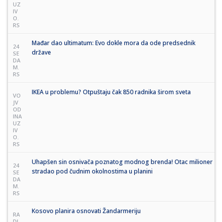
UZ
IV
O.
RS
Mađar dao ultimatum: Evo dokle mora da ode predsednik
24
države
SE
DA
M.
RS
IKEA u problemu? Otpuštaju čak 850 radnika širom sveta
VO
JV
OD
INA
UZ
IV
O.
RS
Uhapšen sin osnivača poznatog modnog brenda! Otac milioner
24
stradao pod čudnim okolnostima u planini
SE
DA
M.
RS
Kosovo planira osnovati Žandarmeriju
RA
DI