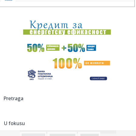
17:08:
Najmanje 20 mrtvih u zemljotresu u Kolumbiji: Rušile se
zgrade, ...
17:06:
Advokati Veselina Milića podneli krivične prijave protiv NN
lic...
17:01:
Švarceneger predosetio katastrofu, ali nije znao da će ga
dotu...
17:01:
Svi gledaju sniženje garderobe, a mi smo pronašli beauty
favori...
17:00:
EK potvrdila: Srbija ispunjava standarde EU za bezbednost
hrane
16:58:
Vučić:Iz Brisela nije bilo reakcije zbog rušenja srpskih
Pretraga
kuća...
16:57:
Novi šef Misije EULEX Antero Lopes preuzima dužnost
U fokusu
16:57:
ZA NJEGA NEMA MESTA: Bek na izlaznim vratima Partizana!