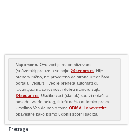
Napomena:
Ova vest je automatizovano
(softverski) preuzeta sa sajta
24sedam.rs
. Nije
preneta ručno, niti proverena od strane uredništva
portala "Vesti.rs", već je preneta automatski,
računajući na savesnost i dobru nameru sajta
24sedam.rs
. Ukoliko vest (članak) sadrži netačne
navode, vređa nekog, ili krši nečija autorska prava
- molimo Vas da nas o tome
ODMAH obavestite
obavestite kako bismo uklonili sporni sadržaj.
Pretraga