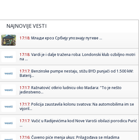
NAJNOVIJE VESTI
17:18:
Млади кроз Србију упознају путеве ...
17:18:
Vardi je i dalje tražena roba: Londonski klub ozbiljno motri
na ...
17:17:
Benzinske pumpe nestaju, stižu BYD punjači od 1.500 kW:
Baterij...
17:17:
Ražnatović otkrio ludnicu oko Madara: "To je nešto
jedinstveno...
17:17:
Policija zaustavila kolonu svatova: Na automobilima im se
vijoril...
17:17:
Vučić u Radijevićima kod Nove Varoši obilazi porodicu Purić
...
17:16:
Čuveno piće menja ukus: Prilagođava se mladima