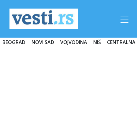
BEOGRAD
NOVI SAD
VOJVODINA
NIŠ
CENTRALNA 