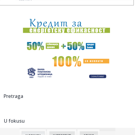
dela na...
00:14:
Bioskopski repertoari, 14-20. maj 2026.
00:10:
BRANKO ODVEO VALENSIJU NA FAJNAL-FOR: Panatinaikos
se ugasio u Ro...
00:05:
Rodrigao i Mateus "ukrali" trofej Vojvodini! Hajlajtsi
Zvezdinog ...
00:04:
BAKA PRASE IZGUBIO MILIONE ZBOG CRVENE ZVEZDE: Prve
reakcije jutj...
00:01:
DEJAN STANKOVIĆ NIKADA EMOTIVNIJI: Trener crveno-belih
prepun sr...
00:00:
Stanković jedva zadržao suze: Puno mi je srce, hvala
Pretraga
momcima, k...
23:57:
POGLEDAJTE KAKO JE ZVEZDA OSVOJILA ŠESTU VEZANU
DUPLU KRUNU: Evo...
U fokusu
23:55:
ZAKUVALO SE NA TERENU U LOZNICI NAKON POBEDE
ZVEZDE: Umalo velika...