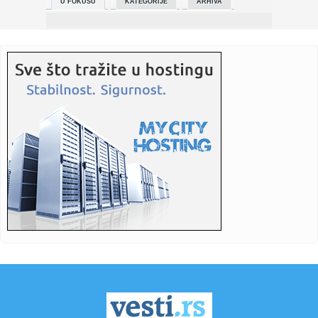
U FOKUSU
KATEGORIJE
ARHIVA
23:49:
Valensija od 0:2 do 3:2 - PAO ne ide na F4 Evrolige!
23:47:
Oprez! Veoma hladna noć pred nama - preti nam mraz!
23:41:
Vojvodina poražena u finalu Kupa nakon izvođenja penala
23:41:
ALFA I OMEGA, APSOLUTNI GOSPODAR I VLADAR SRPSKOG
FUDBALA: Crvena...
23:38:
Novi električni Volkswagen Golf neće stići bar do 2030.
godine
23:30:
Ekstra Nena udarila na Evroviziju: "Žene se nude kao
objekat, mu...
23:14:
Jedna navika može da otkrije nevjerne muškarce
23:14:
Vic dana: Tata i sin
23:14:
Vudi Harelson želi više evropskih filmskih uloga