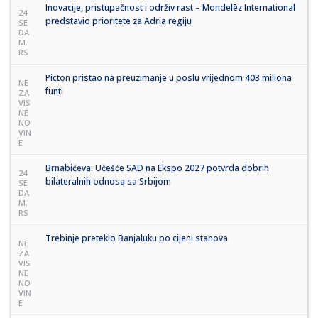
Inovacije, pristupačnost i održiv rast – Mondelēz International
24
predstavio prioritete za Adria regiju
SE
DA
M.
RS
Picton pristao na preuzimanje u poslu vrijednom 403 miliona
NE
funti
ZA
VIS
NE
NO
VIN
E
Brnabićeva: Učešće SAD na Ekspo 2027 potvrda dobrih
24
bilateralnih odnosa sa Srbijom
SE
DA
M.
RS
Trebinje preteklo Banjaluku po cijeni stanova
NE
ZA
VIS
NE
NO
VIN
E