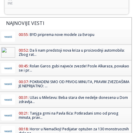
INE
NAJNOVIJE VESTI
00:55:
BYD priprema nove modele za Evropu
00:52:
Da li nam predstoji nova kriza u proizvodnji automobila:
Zbog rat...
00:45:
Rolan Garos gubi najveće zvezde! Posle Alkaraza, povukao
se i pr...
00:37:
POKRADENI SMO OD PRVOG MINUTA, PRAVIM ZVEZDAŠIMA
JE NEPRIJATNO: ...
00:31:
Užas u Mileševu: Beba stara dve nedelje donesena u Dom
zdravlja...
00:21:
Tanjga grmi na Pavla Ilića: Potkradani smo od prvog
minuta, prav...
00:18:
Horor u Nemačkoj! Pedijatar optužen za 130 monstruoznih