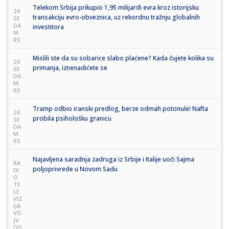
Telekom Srbija prikupio 1,95 milijardi evra kroz istorijsku
24
transakciju evro-obveznica, uz rekordnu tražnju globalnih
SE
DA
investitora
M.
RS
Mislili ste da su sobarice slabo plaćene? Kada čujete kolika su
24
primanja, iznenadićete se
SE
DA
M.
RS
Tramp odbio iranski predlog, berze odmah potonule! Nafta
24
probila psihološku granicu
SE
DA
M.
RS
Najavljena saradnja zadruga iz Srbije i Italije uoči Sajma
RA
poljoprivrede u Novom Sadu
DI
O
TE
LE
VIZ
IJA
VO
JV
OD