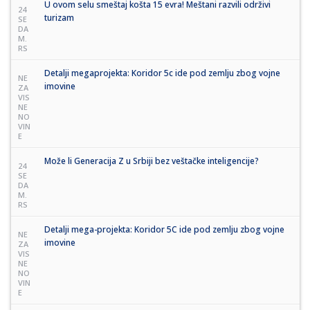
U ovom selu smeštaj košta 15 evra! Meštani razvili održivi
24
turizam
SE
DA
M.
RS
Detalji megaprojekta: Koridor 5c ide pod zemlju zbog vojne
NE
imovine
ZA
VIS
NE
NO
VIN
E
Može li Generacija Z u Srbiji bez veštačke inteligencije?
24
SE
DA
M.
RS
Detalji mega-projekta: Koridor 5C ide pod zemlju zbog vojne
NE
imovine
ZA
VIS
NE
NO
VIN
E