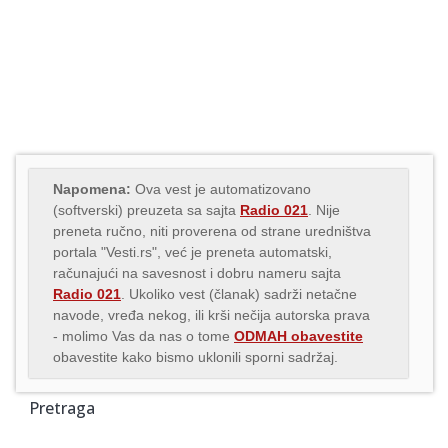
Napomena:
Ova vest je automatizovano
(softverski) preuzeta sa sajta
Radio 021
. Nije
preneta ručno, niti proverena od strane uredništva
portala "Vesti.rs", već je preneta automatski,
računajući na savesnost i dobru nameru sajta
Radio 021
. Ukoliko vest (članak) sadrži netačne
navode, vređa nekog, ili krši nečija autorska prava
- molimo Vas da nas o tome
ODMAH obavestite
obavestite kako bismo uklonili sporni sadržaj.
Pretraga