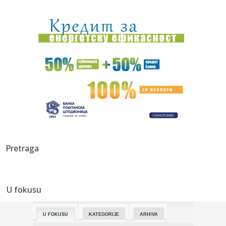
23:16:
Bruno Gimaraeš prešao iz Njukasla u Arsenal
23:16:
Drama se nastavlja: "Samo igračice koje su žene mogu u
WNBA, al...
23:06:
Jovanovića čeka ogroman posao – Teleoptik ponovo
poražen
23:04:
Od jutarnje kafe do večernjeg izlaska: Crne haljine do 3.000
din...
23:03:
Vatreni pakao kod Doljevca! Automobili potpuno uništeni,
plamen ...
23:00:
Crvena zvezda slavila protiv Novog Pazara, Katai junak
Pretraga
pobjede
22:59:
Šteta! Mlade lavice ostale bez finala
U fokusu
22:57:
RADNIČKI SE KONAČNO RASPUCAO: Sise plesao po „Čika
Dači“,...
U FOKUSU
KATEGORIJE
ARHIVA
22:53:
Belgija najveći izvoznik piva u EU