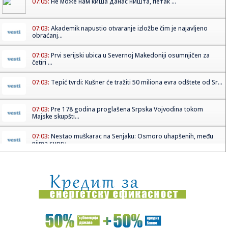
07:05:
Не може нам киша данас ништа, петак ...
07:03:
Akademik napustio otvaranje izložbe čim je najavljeno
obraćanj...
07:03:
Prvi serijski ubica u Severnoj Makedoniji osumnjičen za
četiri ...
07:03:
Tepić tvrdi: Kušner će tražiti 50 miliona evra odštete od Sr...
07:03:
Pre 178 godina proglašena Srpska Vojvodina tokom
Majske skupšti...
07:03:
Nestao muškarac na Senjaku: Osmoro uhapšenih, među
njima supru...
07:03:
Subotičanin uhapšen zbog sedam krađa: Ukrao hranu u
vrednosti ...
07:03:
Granica globalnog zagrevanja stiže deceniju ranije, Srbija u
"vr...
07:03:
Direktor FBI u Senatu: Srbija osumnjičene obaveštajce
vraća Ki...