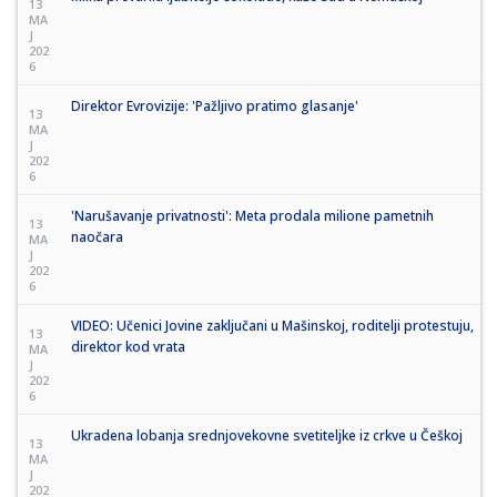
13
MA
J
202
6
Direktor Evrovizije: 'Pažljivo pratimo glasanje'
13
MA
J
202
6
'Narušavanje privatnosti': Meta prodala milione pametnih
13
naočara
MA
J
202
6
VIDEO: Učenici Jovine zaključani u Mašinskoj, roditelji protestuju,
13
direktor kod vrata
MA
J
202
6
Ukradena lobanja srednjovekovne svetiteljke iz crkve u Češkoj
13
MA
J
202