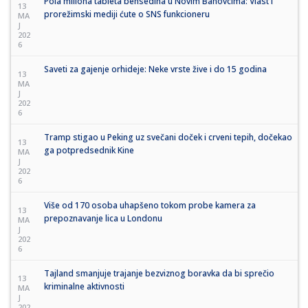
Pola miliona tableta bensedina u Novim Banovcima: Vlast i
13
prorežimski mediji ćute o SNS funkcioneru
MA
J
202
6
Saveti za gajenje orhideje: Neke vrste žive i do 15 godina
13
MA
J
202
6
Tramp stigao u Peking uz svečani doček i crveni tepih, dočekao
13
ga potpredsednik Kine
MA
J
202
6
Više od 170 osoba uhapšeno tokom probe kamera za
13
prepoznavanje lica u Londonu
MA
J
202
6
Tajland smanjuje trajanje bezviznog boravka da bi sprečio
13
kriminalne aktivnosti
MA
J
202