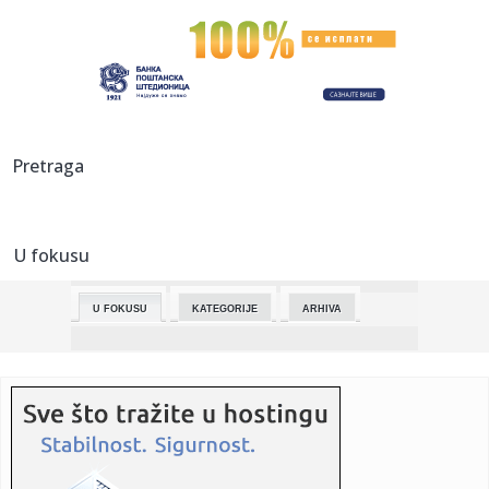
07:03:
Završeno drugo polufinale Evrovizije: Poznato ko je sve u
finalu...
07:02:
ABT Cupra Formentor VZ5
07:01:
Piter Džekson otkrio kako je Spilberg rasplakao njegovog
Pretraga
sina: K...
06:53:
Peskov: Za tragediju u Ukrajini kriva je tamošnja vlast
U fokusu
06:52:
BROJ PO BROJ: Razmrdajte vijuge
U FOKUSU
KATEGORIJE
ARHIVA
06:52:
Zvezda čeka Cedevitu Olimpiju: Sve što treba da znate o
majstor...
06:36:
Smena sunca i oblaka: Do 26 stepeni!
06:28:
Maj u znaku borbe protiv melanoma, besplatni pregledi u
UKC RS 29...