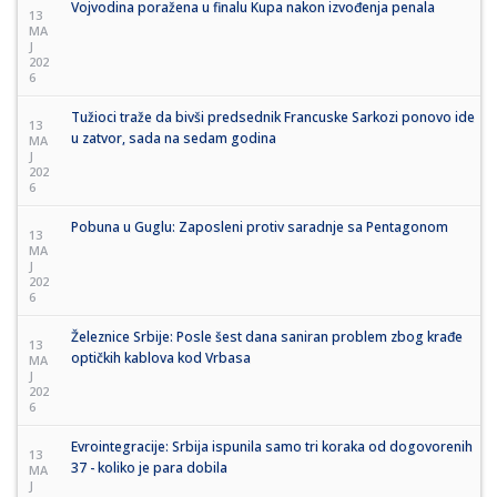
Vojvodina poražena u finalu Kupa nakon izvođenja penala
13
MA
J
202
6
Tužioci traže da bivši predsednik Francuske Sarkozi ponovo ide
13
u zatvor, sada na sedam godina
MA
J
202
6
Pobuna u Guglu: Zaposleni protiv saradnje sa Pentagonom
13
MA
J
202
6
Železnice Srbije: Posle šest dana saniran problem zbog krađe
13
optičkih kablova kod Vrbasa
MA
J
202
6
Evrointegracije: Srbija ispunila samo tri koraka od dogovorenih
13
37 - koliko je para dobila
MA
J