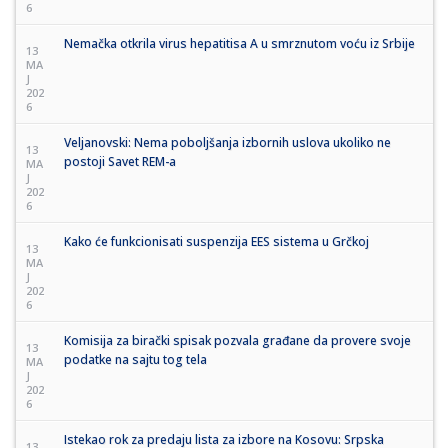
6
Nemačka otkrila virus hepatitisa A u smrznutom voću iz Srbije
13
MA
J
202
6
Veljanovski: Nema poboljšanja izbornih uslova ukoliko ne
13
postoji Savet REM-a
MA
J
202
6
Kako će funkcionisati suspenzija EES sistema u Grčkoj
13
MA
J
202
6
Komisija za birački spisak pozvala građane da provere svoje
13
podatke na sajtu tog tela
MA
J
202
6
Istekao rok za predaju lista za izbore na Kosovu: Srpska
13