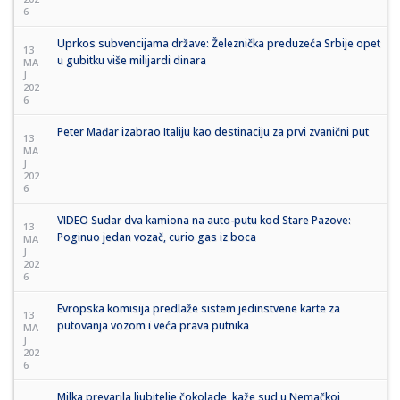
6
Uprkos subvencijama države: Železnička preduzeća Srbije opet
13
u gubitku više milijardi dinara
MA
J
202
6
Peter Mađar izabrao Italiju kao destinaciju za prvi zvanični put
13
MA
J
202
6
VIDEO Sudar dva kamiona na auto-putu kod Stare Pazove:
13
Poginuo jedan vozač, curio gas iz boca
MA
J
202
6
Evropska komisija predlaže sistem jedinstvene karte za
13
putovanja vozom i veća prava putnika
MA
J
202
6
Milka prevarila ljubitelje čokolade, kaže sud u Nemačkoj