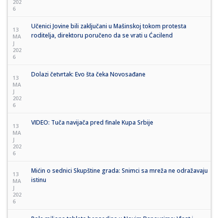
202
6
Učenici Jovine bili zaključani u Mašinskoj tokom protesta
13
roditelja, direktoru poručeno da se vrati u Ćacilend
MA
J
202
6
Dolazi četvrtak: Evo šta čeka Novosađane
13
MA
J
202
6
VIDEO: Tuča navijača pred finale Kupa Srbije
13
MA
J
202
6
Mićin o sednici Skupštine grada: Snimci sa mreža ne odražavaju
13
istinu
MA
J
202
6