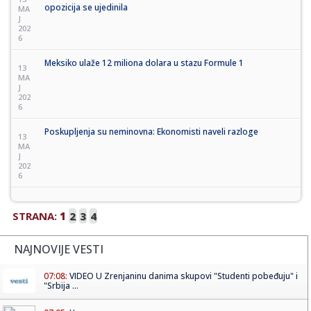
opozicija se ujedinila
MA
J
202
6
Meksiko ulaže 12 miliona dolara u stazu Formule 1
13
MA
J
202
6
Poskupljenja su neminovna: Ekonomisti naveli razloge
13
MA
J
202
6
STRANA:
1
2
3
4
NAJNOVIJE VESTI
07:08:
VIDEO U Zrenjaninu danima skupovi "Studenti pobeđuju" i
"Srbija ...