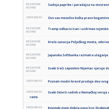
NEZAVISNE
Sadnja paprike i paradajza na otvoreno
NOVINE
24SEDAM.RS
Ovo vas mesečno košta pravo bogatstvo:
NEZAVISNE
Tramp odbacio Iran i uzdrmao svjetsko 
NOVINE
NEZAVISNE
Kreće sanacija Pelješkog mosta, otkriv
NOVINE
NEZAVISNE
Japanska Softbanka razmatra ulaganje u
NOVINE
NEZAVISNE
Svaki treći zaposleni Nijemac vjeruje d
NOVINE
24SEDAM.RS
Poznati modni brend prodaje deo svog k
24SEDAM.RS
Svaki četvrti radnik u Nemačkoj veruje
raste
24SEDAM.RS
Kovinski most dobija novo lice: Drobnja