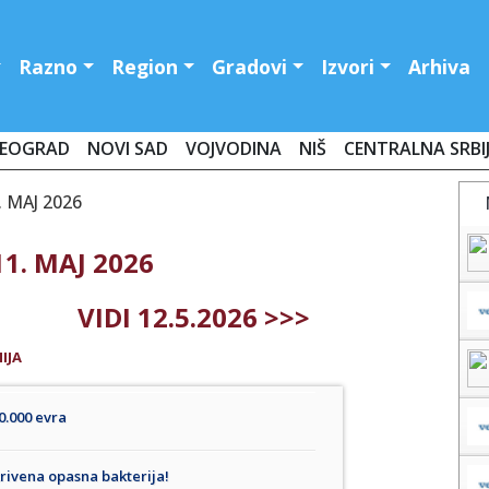
Razno
Region
Gradovi
Izvori
Arhiva
EOGRAD
NOVI SAD
VOJVODINA
NIŠ
CENTRALNA SRBI
 MAJ 2026
1. MAJ 2026
VIDI 12.5.2026 >>>
IJA
.000 evra
krivena opasna bakterija!