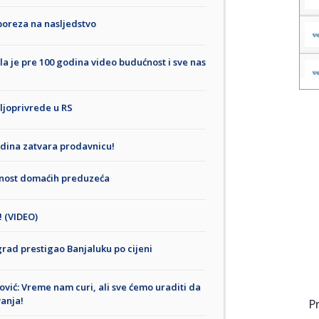
poreza na nasljedstvo
esla je pre 100 godina video budućnost i sve nas
oljoprivrede u RS
godina zatvara prodavnicu!
emnost domaćih preduzeća
! (VIDEO)
rad prestigao Banjaluku po cijeni
vić: Vreme nam curi, ali sve ćemo uraditi da
anja!
P