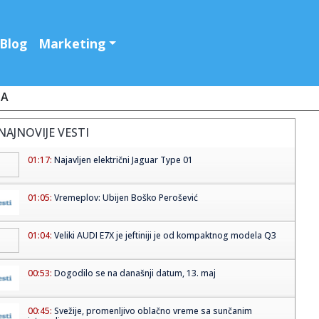
Blog
Marketing
JA
NAJNOVIJE VESTI
01:17:
Najavljen električni Jaguar Type 01
01:05:
Vremeplov: Ubijen Boško Perošević
01:04:
Veliki AUDI E7X je jeftiniji je od kompaktnog modela Q3
00:53:
Dogodilo se na današnji datum, 13. maj
00:45:
Svežije, promenljivo oblačno vreme sa sunčanim