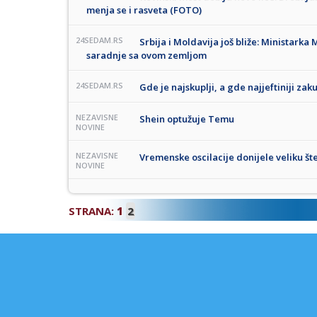
menja se i rasveta (FOTO)
24SEDAM.RS
Srbija i Moldavija još bliže: Ministarka
saradnje sa ovom zemljom
24SEDAM.RS
Gde je najskuplji, a gde najjeftiniji zak
NEZAVISNE
Shein optužuje Temu
NOVINE
NEZAVISNE
Vremenske oscilacije donijele veliku št
NOVINE
STRANA:
1
2