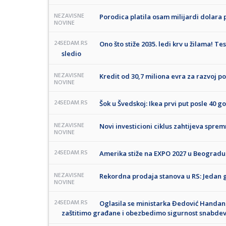
NEZAVISNE
Porodica platila osam milijardi dolara 
NOVINE
24SEDAM.RS
Ono što stiže 2035. ledi krv u žilama! T
sledio
NEZAVISNE
Kredit od 30,7 miliona evra za razvoj p
NOVINE
24SEDAM.RS
Šok u Švedskoj: Ikea prvi put posle 40 
NEZAVISNE
Novi investicioni ciklus zahtijeva spr
NOVINE
24SEDAM.RS
Amerika stiže na EXPO 2027 u Beogradu
NEZAVISNE
Rekordna prodaja stanova u RS: Jedan g
NOVINE
24SEDAM.RS
Oglasila se ministarka Đedović Handano
zaštitimo građane i obezbedimo sigurnost snabdev