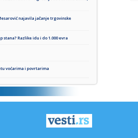
 Mesarović najavila jačanje trgovinske
up stana? Razlike idu i do 1.000 evra
etu voćarima i povrtarima