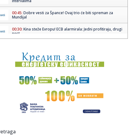
intervalima
00:45:
Dobre vesti za Špance! Ovaj trio će biti spreman za
Mundijal
00:30:
Kina steže Evropu! ECB alarmirala: Jedni profitiraju, drugi
nest...
00:19:
Koliko traje baterija električnog auta? Ovako diše Tesla
nakon ...
00:15:
Šta Srbi najviše jedu? Krompir zatrpao trpezu, evo bez
čega na...
00:01:
Srbija i Hrvatska u finalu Evrovizije
23:59:
Drama u centru Niša! Autobus naglo zakočio, putnici
popadali po...
23:49:
Srbija slavi uspeh u Beču: Lavina u finalu Evrovizije 2026.
posl...
23:47:
KAKAV BI TO TANDEM BIO?! Janis i Bogdan Bogdanović u
retraga
istom timu!