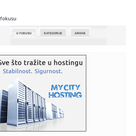
23:40:
Otvoren 79. Filmski festival u Kanu
 fokusu
23:34:
Škoda Fabia Motorsport Edition
U FOKUSU
KATEGORIJE
ARHIVA
23:28:
Taksista u Turskoj oduševio celu zemlju: Otmičar mu
naredio da ...
23:21:
Srbija ide u finale Evrovizije 2026! Evo ko je sve prošao!
23:20:
Srbija u finalu Evrovizije: Lavina prošla dalje
23:16:
RONALDO U ŠOKU: Titula izmakla u 98. minutu zbog
bizarnog autogo...
23:14:
Darko Lazić prvi put o čoveku koji mu je usmrtio brata:
"Opra...
23:13:
“Dubočica” opet izgubila
23:02:
Ronaldo na "čekanju" za titulu: Sve je pokvario Sergejev Al