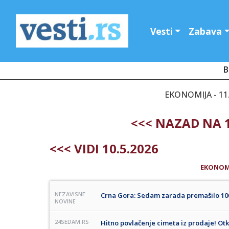
Vesti
Zabava
B
EKONOMIJA - 11.
<<< NAZAD NA 1
<<< VIDI 10.5.2026
EKONOM
NEZAVISNE
Crna Gora: Sedam zarada premašilo 100
NOVINE
24SEDAM.RS
Hitno povlačenje cimeta iz prodaje! Ot