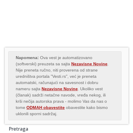
Napomena:
Ova vest je automatizovano
(softverski) preuzeta sa sajta
Nezavisne Novine
.
Nije preneta ručno, niti proverena od strane
uredništva portala "Vesti.rs", već je preneta
automatski, računajući na savesnost i dobru
nameru sajta
Nezavisne Novine
. Ukoliko vest
(članak) sadrži netačne navode, vređa nekog, ili
krši nečija autorska prava - molimo Vas da nas o
tome
ODMAH obavestite
obavestite kako bismo
uklonili sporni sadržaj.
Pretraga