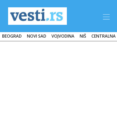
BEOGRAD
NOVI SAD
VOJVODINA
NIŠ
CENTRALNA 