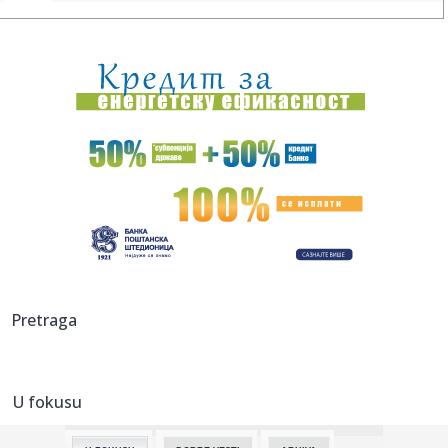
00:44:
Novi Srbin u Budućnosti! Stigla zamena za Tanaskovića!
00:31:
Alarm zbog virusa Zapadnog Nila! Više od 240 zaraženih,
SZO poz...
00:25:
Na prodaju Opel Senator B 3.0i CD koji je za više od 37
godina p...
00:01:
Na današnji dan, 10. avgust
00:01:
On će biti pomoćnik predsednika SAD u Beloj kući
23:58:
Petnaestogodišnjakinja osumnjičena za napad na devojku
Pretraga
(18): Pr...
23:57:
Markes posle sedmog mesta: "Dovoljno sam se borio u
karijeri"
U fokusu
23:53:
DRAGOJEVIĆ BAŠ NEMA SREĆE: Penal, žuti karton i kraj već
na ...