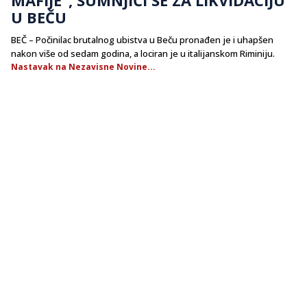
U BEČU
BEČ – Počinilac brutalnog ubistva u Beču pronađen je i uhapšen
nakon više od sedam godina, a lociran je u italijanskom Riminiju.
Nastavak na Nezavisne Novine...