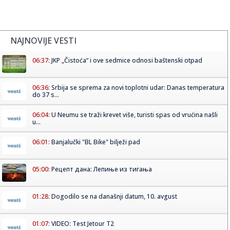
NAJNOVIJE VESTI
06:37:
JKP „Čistoća“ i ove sedmice odnosi baštenski otpad
06:36:
Srbija se sprema za novi toplotni udar: Danas temperatura
do 37 s...
06:04:
U Neumu se traži krevet više, turisti spas od vrućina našli
u...
06:01:
Banjalučki "BL Bike" bilježi pad
05:00:
Рецепт дана: Лепиње из тигања
01:28:
Dogodilo se na današnji datum, 10. avgust
01:07:
VIDEO: Test Jetour T2