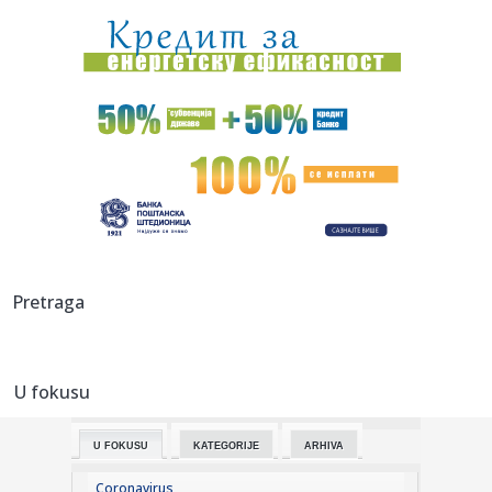
moraju da ...
12:02:
Zatražen pritvor ženi iz Bosanske Krupe: Slijepom mužu
pucala ...
12:02:
Šakal ugrizao ženu u Rumuniji, spasili je mještani
12:02:
Srpski atletičar otvara Evropsko prvenstvo – Bošković u
borb...
12:00:
Tajna ormara Šarliz Teron i šta je u njemu pronašao
Kristofer ...
12:00:
Vučić: Preko 100 prijava na portalu „Ko si bre, ti“ za Prij...
Pretraga
11:58:
Kultni kvart najposećenijeg grada u Evropi postao je
"zombi zona...
U fokusu
11:56:
"Dvaput smo ga ubili": Mitić je bio četvrta žrtva Belivukovog
...
U FOKUSU
KATEGORIJE
ARHIVA
11:54:
Šta je bio razlog posete?
Coronavirus