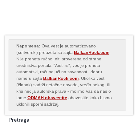
Napomena:
Ova vest je automatizovano
(softverski) preuzeta sa sajta
BalkanRock.com
.
Nije preneta ručno, niti proverena od strane
uredništva portala "Vesti.rs", već je preneta
automatski, računajući na savesnost i dobru
nameru sajta
BalkanRock.com
. Ukoliko vest
(članak) sadrži netačne navode, vređa nekog, ili
krši nečija autorska prava - molimo Vas da nas o
tome
ODMAH obavestite
obavestite kako bismo
uklonili sporni sadržaj.
Pretraga