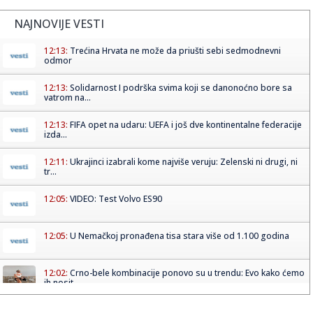
NAJNOVIJE VESTI
12:13:
Trećina Hrvata ne može da priušti sebi sedmodnevni
odmor
12:13:
Solidarnost I podrška svima koji se danonoćno bore sa
vatrom na...
12:13:
FIFA opet na udaru: UEFA i još dve kontinentalne federacije
izda...
12:11:
Ukrajinci izabrali kome najviše veruju: Zelenski ni drugi, ni
tr...
12:05:
VIDEO: Test Volvo ES90
12:05:
U Nemačkoj pronađena tisa stara više od 1.100 godina
12:02:
Crno-bele kombinacije ponovo su u trendu: Evo kako ćemo
ih nosit...
12:02:
ZVEZDA IZDALA VAŽNO UPOZORENJE: Navijači pred Hapoel