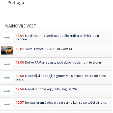
Pretraga
NAJNOVIJE VESTI
13:04:
Novi horor na Netflixu podelio kritičare: "Priča ide u
neočeki...
13:02:
Test: Toyota C-HR 2,0 HEV AWD-i
13:00:
Koliko RAM-a je zaista potrebno modernom telefonu
13:00:
Neodoljivi sos koji je gotov za 10 minuta: Pesto od nane i
pista...
12:58:
Nedeljni horoskop, 9-15. avgust 2026.
12:57:
Jovana Jeremić objavila rat svima koji su se „očešali“ o n...