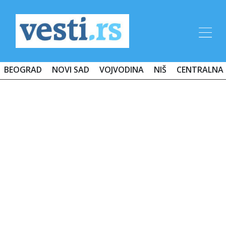
BEOGRAD
NOVI SAD
VOJVODINA
NIŠ
CENTRALNA 