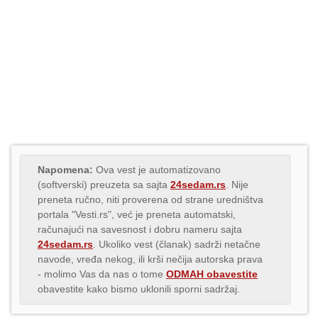
Napomena:
Ova vest je automatizovano
(softverski) preuzeta sa sajta
24sedam.rs
. Nije
preneta ručno, niti proverena od strane uredništva
portala "Vesti.rs", već je preneta automatski,
računajući na savesnost i dobru nameru sajta
24sedam.rs
. Ukoliko vest (članak) sadrži netačne
navode, vređa nekog, ili krši nečija autorska prava
- molimo Vas da nas o tome
ODMAH obavestite
obavestite kako bismo uklonili sporni sadržaj.