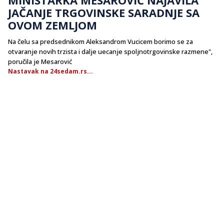
JAČANJE TRGOVINSKE SARADNJE SA
OVOM ZEMLJOM
Na čelu sa predsednikom Aleksandrom Vucicem borimo se za
otvaranje novih trzista i dalje uecanje spoljnotrgovinske razmene",
poručila je Mesarović
Nastavak na 24sedam.rs...