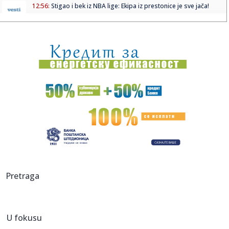
12:56:
Stigao i bek iz NBA lige: Ekipa iz prestonice je sve jača!
12:55:
Vučić: "Radimo sve da olakšamo užasno težak život Srbima
na...
12:51:
Rukometni savez Srbije više ne postoji
12:50:
Avokado svakodnevno "menja pol", a naučnici konačno
znaju kako
12:48:
Amerikanac kog Evroliga ne zanima – održavanje forme do
prvog ...
12:46:
Vučić se oglasio o požarima koji bukte Srbijom: Otkrio gde
jo...
12:46:
VIDEO: Vučić na mostu rekao da nije zadovoljan brzinom
Pretraga
kojom se...
12:45:
O ovom srpskom spektaklu priča planeta: Dejan Petrović
zapalio ...
U fokusu
12:43:
Đedović Handanović o sudbini NIS-a: Realni sam optimista,