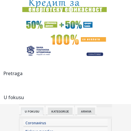
09:09:
Ako putujete avionom, ovu grešku sa hranom pravi skoro
svako
09:09:
Motor radio gotovo godinu dana bez gašenja, mehaničar
ostao šo...
09:09:
Tri znaka ulaze u period kada novac dolazi lakše nego ikad
09:08:
АМСС: На граничном прелазу ...
09:09:
Na Batrovcima se od jutros čeka oko četiri sata
Pretraga
09:08:
Rutina Šeltona
U fokusu
09:08:
AdmiralBet ABA liga ostala bez direktora: Milija Vojinović
iznen...
U FOKUSU
KATEGORIJE
ARHIVA
09:07:
Ukrajina menja pravila igre: Obećala da neće napadati
tankere s...
Coronavirus