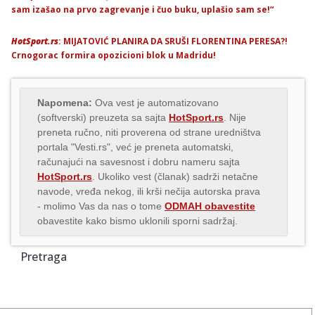
sam izašao na prvo zagrevanje i čuo buku, uplašio sam se!“
HotSport.rs
: MIJATOVIĆ PLANIRA DA SRUŠI FLORENTINA PERESA?!
Crnogorac formira opozicioni blok u Madridu!
Napomena:
Ova vest je automatizovano
(softverski) preuzeta sa sajta
HotSport.rs
. Nije
preneta ručno, niti proverena od strane uredništva
portala "Vesti.rs", već je preneta automatski,
računajući na savesnost i dobru nameru sajta
HotSport.rs
. Ukoliko vest (članak) sadrži netačne
navode, vređa nekog, ili krši nečija autorska prava
- molimo Vas da nas o tome
ODMAH obavestite
obavestite kako bismo uklonili sporni sadržaj.
Pretraga