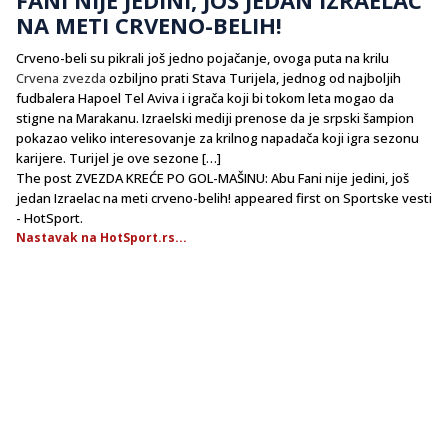
NA METI CRVENO-BELIH!
Crveno-beli su pikrali još jedno pojačanje, ovoga puta na krilu
Crvena zvezda
ozbiljno prati Stava Turijela, jednog od najboljih
fudbalera Hapoel Tel Aviva i igrača koji bi tokom leta mogao da
stigne na Marakanu. Izraelski mediji prenose da je srpski šampion
pokazao veliko interesovanje za krilnog napadača koji igra sezonu
karijere. Turijel je ove sezone […]
The post ZVEZDA KREĆE PO GOL-MAŠINU: Abu Fani nije jedini, još
jedan Izraelac na meti crveno-belih! appeared first on Sportske vesti
- HotSport.
Nastavak na HotSport.rs...