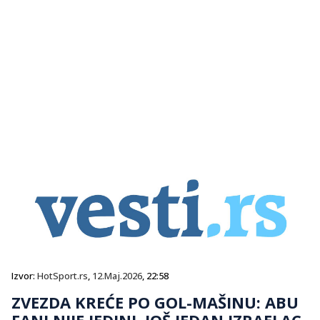
Izvor:
HotSport.rs
,
12.Maj.2026
, 22:58
ZVEZDA KREĆE PO GOL-MAŠINU: ABU
FANI NIJE JEDINI, JOŠ JEDAN IZRAELAC