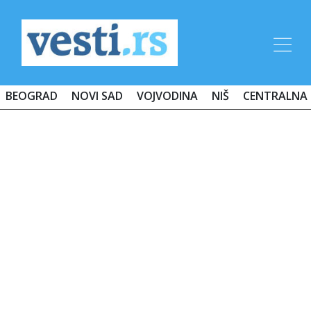
BEOGRAD
NOVI SAD
VOJVODINA
NIŠ
CENTRALNA 