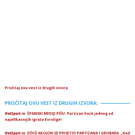
Pročitaj ovu vest iz drugih izvora
PROČITAJ OVU VEST IZ DRUGIH IZVORA:
HotSport.rs
: ŠPANSKI MEDIJI PIŠU: Partizan hoće jednog od
najefikasnijih igrača Evrolige!
HotSport.rs
: DŽOŠ AKOJON SE PRISETIO PARTIZANA I GROBARA: „Kad