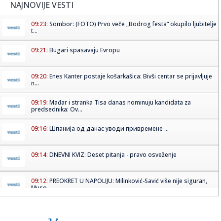
NAJNOVIJE VESTI
09:23:
Sombor: (FOTO) Prvo veče „Bodrog festa“ okupilo ljubitelje
t...
09:21:
Bugari spasavaju Evropu
09:20:
Enes Kanter postaje košarkašica: Bivši centar se prijavljuje
n...
09:19:
Mađar i stranka Tisa danas nominuju kandidata za
predsednika: Ov...
09:16:
Шпанија од данас уводи привремене ...
09:14:
DNEVNI KVIZ: Deset pitanja - pravo osveženje
09:12:
PREOKRET U NAPOLIJU: Milinković-Savić više nije siguran,
Muso ...
09:09:
Amerika objavila nove snimke NLO-a