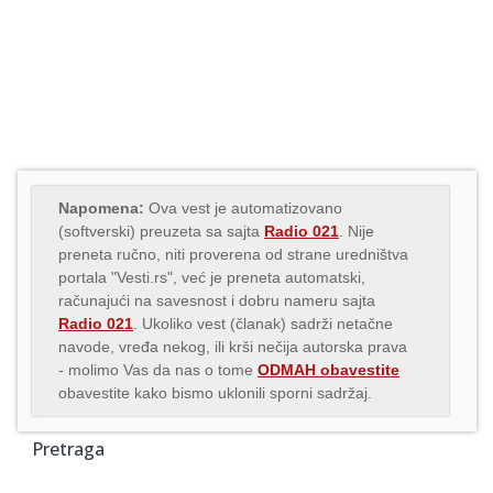
Napomena:
Ova vest je automatizovano
(softverski) preuzeta sa sajta
Radio 021
. Nije
preneta ručno, niti proverena od strane uredništva
portala "Vesti.rs", već je preneta automatski,
računajući na savesnost i dobru nameru sajta
Radio 021
. Ukoliko vest (članak) sadrži netačne
navode, vređa nekog, ili krši nečija autorska prava
- molimo Vas da nas o tome
ODMAH obavestite
obavestite kako bismo uklonili sporni sadržaj.
Pretraga