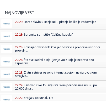
NAJNOVIJE VESTI
22:29:
Borac slavio u Banjaluci – pitanje koliko je zadovoljan
22:29:
Spremite se – stiže "Čelična kupola"
22:28:
Policajac otkrio trik: Ova jednostavna prepreka usporiće
provaln...
22:28:
Šta sve sadrži dinja, ljetnje voće koje je nepravedno
zapostav...
22:28:
Zlatni retriver osvojio internet svojom nevjerovatnom
strpljivo...
22:24:
Pavlović: Oko 15. avgusta svim porodicama u Nišu po
20.000 dina...
22:22:
Srbija u polufinalu EP!