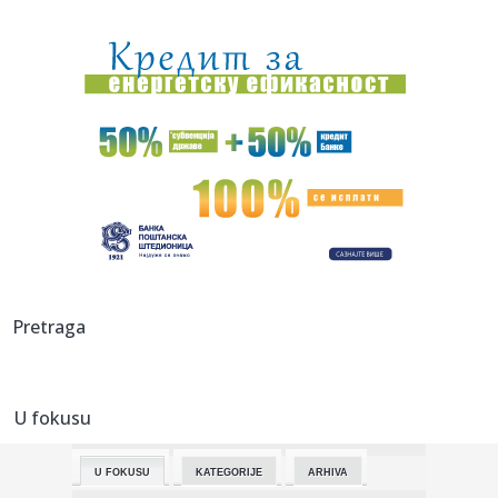
22:20:
Autobus dignut u vazduh; Ima mrtvih i povređenih –
podignuto s...
22:15:
AJAKS IMAO MAGIČNU NOĆ, ALI IRCI PROŠLI BOLJE OD
VOJVODINE: Po...
22:08:
Linta: Srbija treba konačno da pokrene borbu za
međunarodno pri...
22:06:
Kinan Evans se vraća na mesto uspeha
22:05:
Komarce suzbijaju 10. i 11. avgusta
22:01:
Horoskop za 7. avgust 2026: Za ove znakove nije dan za
Pretraga
impulsivne...
22:00:
Skandal u Prekršajnom sudu u Vranju: Zastarela prijava
protiv di...
U fokusu
21:57:
Pavlović na opozicionim medijima: Mali je u pravu, Srbija se
odg...
U FOKUSU
KATEGORIJE
ARHIVA
21:56:
Glumicu ucenjivali intimnim fotografijama, pa ih je sama