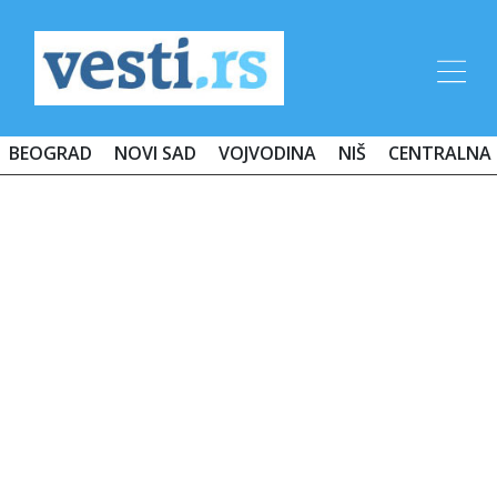
BEOGRAD
NOVI SAD
VOJVODINA
NIŠ
CENTRALNA 